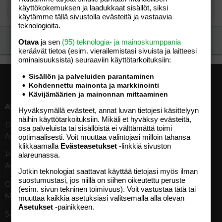
käyttökokemuksen ja laadukkaat sisällöt, siksi
käytämme tällä sivustolla evästeitä ja vastaavia
teknologioita.
Ilmoita asiaton viesti
Otava
ja sen
(95) teknologia- ja mainoskumppania
keräävät tietoa (esim. vierailemis­tasi sivuista ja laitteesi
ominaisuuk­sista) seuraaviin käyttötarkoituksiin:
Sisällön ja palveluiden parantaminen
Kohdennettu mainonta ja markkinointi
Kävijämäärien ja mainonnan mittaaminen
ASIAKASPALVELU
MEDIATIEDOT
Hyväksymällä evästeet, annat luvan tietojesi käsittelyyn
näihin käyttötarkoituksiin. Mikäli et hyväksy evästeitä,
Digipalvelut (09) 156 6227
Tekniset tiedot, aikataulut ja
osa palveluista tai sisällöistä ei välttämättä toimi
Avoinna ma–pe 8–19
ilmoitushinnat
optimaalisesti. Voit muuttaa valintojasi milloin tahansa
klikkaamalla
Evästeasetukset
-linkkiä sivuston
Tietoa verkon kävijöistä
Painettu lehti (09) 156 665
alareunassa.
Tietosuojaseloste
Avoinna ma–pe 8–19
Avoimuusraportti
Jotkin teknologiat saattavat käyttää tietojasi myös ilman
suostumustasi, jos niillä on siihen oikeutettu peruste
Käyttöehdot
Otavamedian vaihde (09) 156
(esim. sivun tekninen toimivuus). Voit vastustaa tätä tai
61
muuttaa kaikkia asetuksiasi valitsemalla alla olevan
TUOTTEET
Asetukset
-painikkeen.
Sähköposti (digi)
Aikakauslehdet