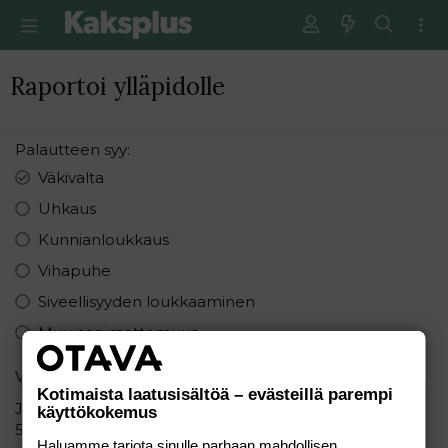
Raportoi ylläpidolle
Palautteen syy
Väkivalta
Uhkaus
Kunnianloukkaus
Vihapuhe
Siveellisyyden loukkaaminen
Muu sopimattomuus
Varmistus
Kotimaista laatusisältöä – evästeillä parempi
Järjestä seuraavat numerot pienimmästä suurimpaan:
käyttökokemus
5 1 8
Haluamme tarjota sinulle parhaan mahdollisen