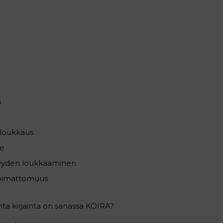
a
loukkaus
e
syyden loukkaaminen
pimattomuus
a kirjainta on sanassa KOIRA?