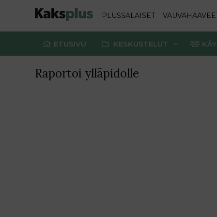
PLUSSALAISET
VAUVAHAAVEE
ETUSIVU
KESKUSTELUT
KÄY
Raportoi ylläpidolle