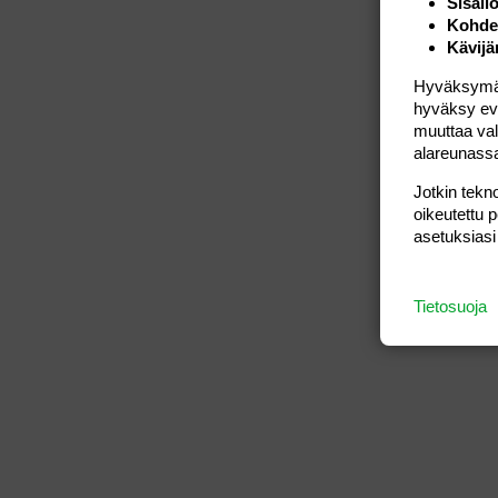
Sisäll
Kohden
Kävijä
Hyväksymällä
hyväksy eväs
muuttaa val
alareunass
Jotkin tekno
oikeutettu 
asetuksiasi
Tietosuoja