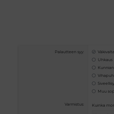
Palautteen syy
Väkivalt
Uhkaus
Kunnian
Vihapuh
Siveelli
Muu so
Varmistus
Kuinka mont