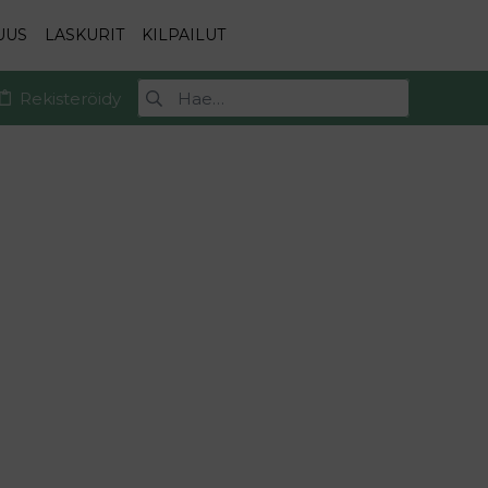
UUS
LASKURIT
KILPAILUT
Rekisteröidy