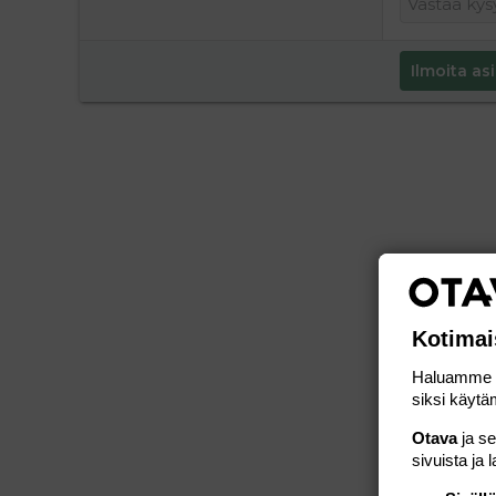
Ilmoita asi
Kotimai
Haluamme ta
siksi käytäm
Otava
ja s
sivuista ja 