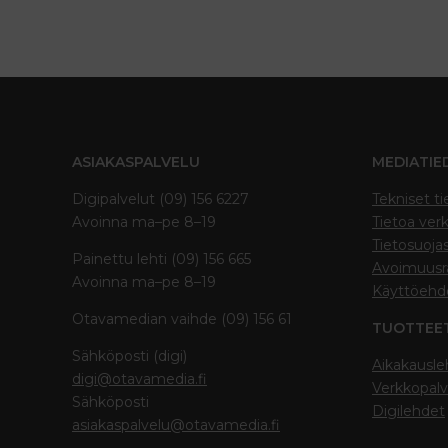
ASIAKASPALVELU
MEDIATIE
Digipalvelut (09) 156 6227
Tekniset ti
Avoinna ma–pe 8–19
Tietoa verk
Tietosuoja
Painettu lehti (09) 156 665
Avoimuusra
Avoinna ma–pe 8–19
Käyttöehd
Otavamedian vaihde (09) 156 61
TUOTTEE
Sähköposti (digi)
Aikakausle
digi@otavamedia.fi
Verkkopalv
Sähköposti
Digilehdet
asiakaspalvelu@otavamedia.fi