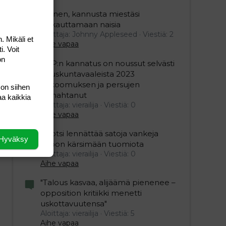
Nainen, kannusta miestäsi
raskauttamaan naisia
Aloittaja: Johnny Appleseed
Viestiä: 2
. Mikäli et
Aihe vapaa
i. Voit
on
SDP:n kannatus on noussut selvästi
eduskuntavaaleista 2023
kokoomuksen ja persujen
 on siihen
romahtanut
aa kaikkia
Aloittaja: vierailija
Viestiä: 0
Aihe vapaa
Ruotsi lennättää satoja vankeja
Hyväksy
Viroon kärsimään tuomiota
Aloittaja: vierailija
Viestiä: 0
Aihe vapaa
"Talous kasvaa, alijäämä pienenee –
opposition kritiikki menetti
uskottavuutensa"
Aloittaja: vierailija
Viestiä: 5
Aihe vapaa