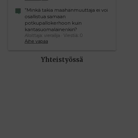
”Minkä takia maahanmuuttaja ei voi
osallistua samaan
potkupallokerhoon kuin
kantasuomalainenkin?
Aloittaja: vierailija
Viestiä: 0
Aihe vapaa
Yhteistyössä