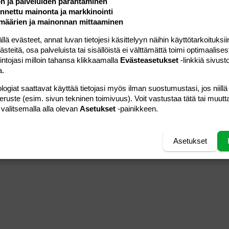
ön ja palveluiden parantaminen
nettu mainonta ja markkinointi
määrien ja mainonnan mittaaminen
 evästeet, annat luvan tietojesi käsittelyyn näihin käyttötarkoituksiin
teitä, osa palveluista tai sisällöistä ei välttämättä toimi optimaalisest
intojasi milloin tahansa klikkaamalla
Evästeasetukset
-linkkiä sivust
a.
logiat saattavat käyttää tietojasi myös ilman suostumustasi, jos niillä
peruste (esim. sivun tekninen toimivuus). Voit vastustaa tätä tai muutt
 valitsemalla alla olevan
Asetukset
-painikkeen.
Asetukset