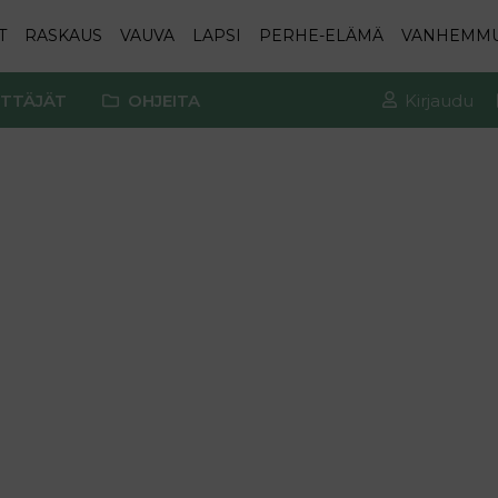
T
RASKAUS
VAUVA
LAPSI
PERHE-ELÄMÄ
VANHEMM
TTÄJÄT
OHJEITA
Kirjaudu