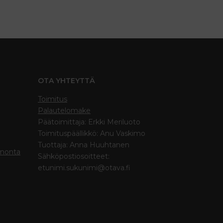
OTA YHTEYTTÄ
Toimitus
Palautelomake
Päätoimittaja: Erkki Meriluoto
Toimituspäällikkö: Anu Vaskimo
Tuottaja: Anna Huuhtanen
inonta
Sähköpostiosoitteet:
etunimi.sukunimi@otava.fi