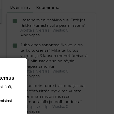
Uusimmat
Kuumimmat
Iltasanomien pääkirjoitus: Entä jos
Riikka Purrasta tulisi pääministeri?
Aloittaja: vierailija
Viestiä: 0
Aihe vapaa
Juha vihaa sanontaa ”kaikella on
tarkoituksensa” Mikä tarkoitus
vaimon ja 3 lapsen menettämisellä
olisi? Minustakin se on täysin
älyvapaa sanonta
Aloittaja: vierailija
Viestiä: 0
Aihe vapaa
okemus
"Duunitorin tuore tilasto paljastaa,
isällöt,
että töitä riittää nyt viime vuotta
enemmän muun muassa
mis­tasi
rakennusalalla ja teollisuudessa"
Aloittaja: vierailija
Viestiä: 0
Aihe vapaa