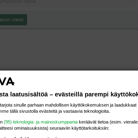
aton viesti
sta laatusisältöä – evästeillä parempi käyttök
rjota sinulle parhaan mahdollisen käyttökokemuksen ja laadukkaat s
me tällä sivustolla evästeitä ja vastaavia teknologioita.
en
(95) teknologia- ja mainoskumppania
keräävät tietoa (esim. vieraile
laitteesi ominaisuuk­sista) seuraaviin käyttötarkoituksiin: