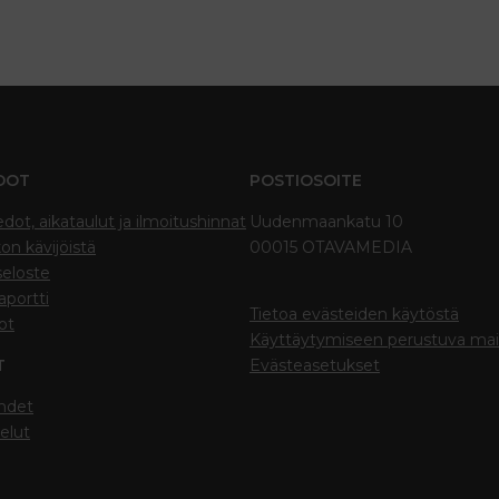
DOT
POSTIOSOITE
edot, aikataulut ja ilmoitushinnat
Uudenmaankatu 10
on kävijöistä
00015 OTAVAMEDIA
seloste
portti
Tietoa evästeiden käytöstä
ot
Käyttäytymiseen perustuva ma
T
Evästeasetukset
hdet
elut