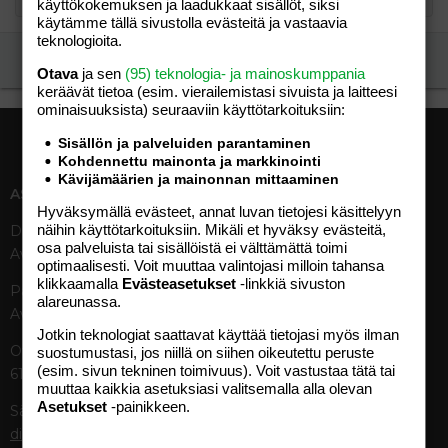
käyttökokemuksen ja laadukkaat sisällöt, siksi
käytämme tällä sivustolla evästeitä ja vastaavia
teknologioita.
Ilmoita asiaton viesti
Otava
ja sen
(95) teknologia- ja mainoskumppania
keräävät tietoa (esim. vierailemis­tasi sivuista ja laitteesi
ominaisuuk­sista) seuraaviin käyttötarkoituksiin:
Sisällön ja palveluiden parantaminen
Kohdennettu mainonta ja markkinointi
Kävijämäärien ja mainonnan mittaaminen
ASIAKASPALVELU
MEDIATIEDOT
Hyväksymällä evästeet, annat luvan tietojesi käsittelyyn
näihin käyttötarkoituksiin. Mikäli et hyväksy evästeitä,
Digipalvelut (09) 156 6227
Tekniset tiedot, aikataulut ja
osa palveluista tai sisällöistä ei välttämättä toimi
Avoinna ma–pe 8–19
ilmoitushinnat
optimaalisesti. Voit muuttaa valintojasi milloin tahansa
Tietoa verkon kävijöistä
klikkaamalla
Evästeasetukset
-linkkiä sivuston
Painettu lehti (09) 156 665
Tietosuojaseloste
alareunassa.
Avoinna ma–pe 8–19
Avoimuusraportti
Jotkin teknologiat saattavat käyttää tietojasi myös ilman
Käyttöehdot
Otavamedian vaihde (09) 156
suostumustasi, jos niillä on siihen oikeutettu peruste
(esim. sivun tekninen toimivuus). Voit vastustaa tätä tai
61
TUOTTEET
muuttaa kaikkia asetuksiasi valitsemalla alla olevan
Asetukset
-painikkeen.
Sähköposti (digi)
Aikakauslehdet
digi@otavamedia.fi
Verkkopalvelut