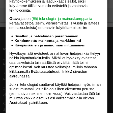
käyttökokemuksen ja laadukkaat sisällöt, siksi
käytämme tällä sivustolla evästeitä ja vastaavia
teknologioita.
Ilmoita asiaton viesti
Otava
ja sen
(95) teknologia- ja mainoskumppania
keräävät tietoa (esim. vierailemis­tasi sivuista ja laitteesi
ominaisuuk­sista) seuraaviin käyttötarkoituksiin:
Sisällön ja palveluiden parantaminen
Kohdennettu mainonta ja markkinointi
Kävijämäärien ja mainonnan mittaaminen
ASIAKASPALVELU
MEDIATIEDOT
Hyväksymällä evästeet, annat luvan tietojesi käsittelyyn
näihin käyttötarkoituksiin. Mikäli et hyväksy evästeitä,
Digipalvelut (09) 156 6227
Tekniset tiedot, aikataulut ja
osa palveluista tai sisällöistä ei välttämättä toimi
Avoinna ma–pe 8–19
ilmoitushinnat
optimaalisesti. Voit muuttaa valintojasi milloin tahansa
Tietoa verkon kävijöistä
klikkaamalla
Evästeasetukset
-linkkiä sivuston
Painettu lehti (09) 156 665
Tietosuojaseloste
alareunassa.
Avoinna ma–pe 8–19
Avoimuusraportti
Jotkin teknologiat saattavat käyttää tietojasi myös ilman
Käyttöehdot
Otavamedian vaihde (09) 156
suostumustasi, jos niillä on siihen oikeutettu peruste
(esim. sivun tekninen toimivuus). Voit vastustaa tätä tai
61
TUOTTEET
muuttaa kaikkia asetuksiasi valitsemalla alla olevan
Asetukset
-painikkeen.
Sähköposti (digi)
Aikakauslehdet
digi@otavamedia.fi
Verkkopalvelut