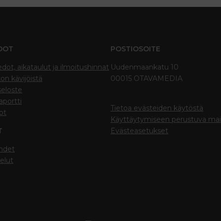
DOT
POSTIOSOITE
edot, aikataulut ja ilmoitushinnat
Uudenmaankatu 10
on kävijöistä
00015 OTAVAMEDIA
seloste
portti
Tietoa evästeiden käytöstä
ot
Käyttäytymiseen perustuva ma
T
Evästeasetukset
hdet
elut