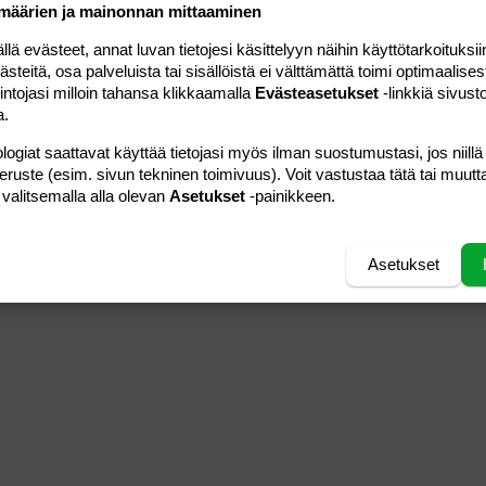
määrien ja mainonnan mittaaminen
 evästeet, annat luvan tietojesi käsittelyyn näihin käyttötarkoituksiin
teitä, osa palveluista tai sisällöistä ei välttämättä toimi optimaalisest
intojasi milloin tahansa klikkaamalla
Evästeasetukset
-linkkiä sivust
a.
logiat saattavat käyttää tietojasi myös ilman suostumustasi, jos niillä
peruste (esim. sivun tekninen toimivuus). Voit vastustaa tätä tai muutt
 valitsemalla alla olevan
Asetukset
-painikkeen.
Asetukset