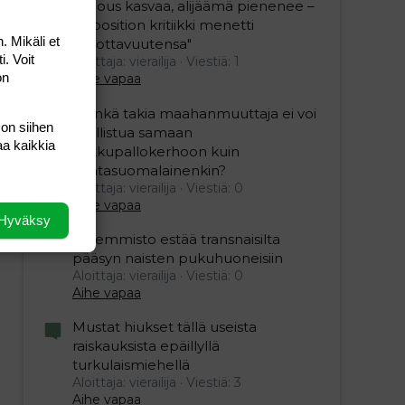
"Talous kasvaa, alijäämä pienenee –
opposition kritiikki menetti
. Mikäli et
uskottavuutensa"
i. Voit
Aloittaja: vierailija
Viestiä: 1
on
Aihe vapaa
”Minkä takia maahanmuuttaja ei voi
 on siihen
osallistua samaan
aa kaikkia
potkupallokerhoon kuin
kantasuomalainenkin?
Aloittaja: vierailija
Viestiä: 0
Aihe vapaa
Hyväksy
Vasemmisto estää transnaisilta
pääsyn naisten pukuhuoneisiin
Aloittaja: vierailija
Viestiä: 0
Aihe vapaa
Mustat hiukset tällä useista
raiskauksista epäillyllä
turkulaismiehellä
Aloittaja: vierailija
Viestiä: 3
Aihe vapaa