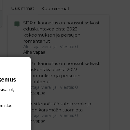
Uusimmat
Kuumimmat
SDP:n kannatus on noussut selvästi
eduskuntavaaleista 2023
kokoomuksen ja persujen
romahtanut
Aloittaja: vierailija
Viestiä: 0
Aihe vapaa
SDP:n kannatus on noussut selvästi
eduskuntavaaleista 2023
kokoomuksen ja persujen
okemus
romahtanut
Aloittaja: vierailija
Viestiä: 0
isällöt,
Aihe vapaa
Ruotsi lennättää satoja vankeja
mis­tasi
Viroon kärsimään tuomiota
Aloittaja: vierailija
Viestiä: 0
Aihe vapaa