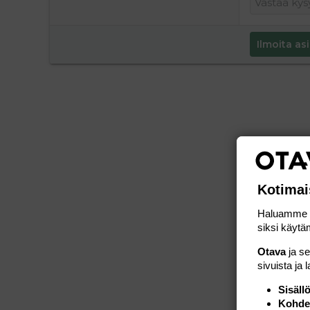
Ilmoita asi
Kotimai
Haluamme ta
siksi käytäm
Otava
ja s
sivuista ja 
Sisäll
Kohden