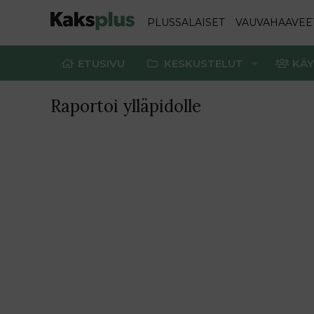
PLUSSALAISET
VAUVAHAAVEE
ETUSIVU
KESKUSTELUT
KÄY
Raportoi ylläpidolle