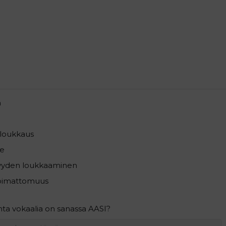
a
loukkaus
e
syyden loukkaaminen
pimattomuus
ta vokaalia on sanassa AASI?