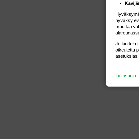
Kävijä
Hyväksymällä
hyväksy eväs
muuttaa val
alareunass
Jotkin tekno
oikeutettu 
asetuksiasi
Tietosuoja