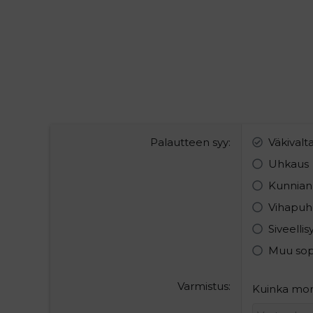
Palautteen syy
Väkivalt
Uhkaus
Kunnian
Vihapuh
Siveelli
Muu so
Varmistus
Kuinka mon