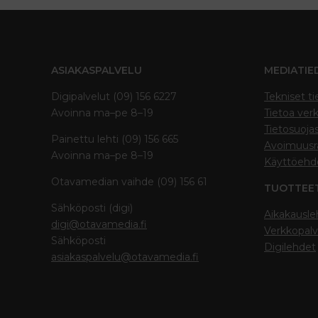
ASIAKASPALVELU
MEDIATIE
Digipalvelut (09) 156 6227
Tekniset ti
Avoinna ma–pe 8–19
Tietoa verk
Tietosuoja
Painettu lehti (09) 156 665
Avoimuusra
Avoinna ma–pe 8–19
Käyttöehd
Otavamedian vaihde (09) 156 61
TUOTTEE
Sähköposti (digi)
Aikakausle
digi@otavamedia.fi
Verkkopalv
Sähköposti
Digilehdet
asiakaspalvelu@otavamedia.fi