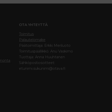
OTA YHTEYTTÄ
Toimitus
Palautelomake
Päätoimittaja: Erkki Meriluoto
Toimituspäällikkö: Anu Vaskimo
Tuottaja: Anna Huuhtanen
inonta
Sähköpostiosoitteet:
etunimi.sukunimi@otava.fi