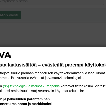
aton viesti
sta laatusisältöä – evästeillä parempi käyttök
rjota sinulle parhaan mahdollisen käyttökokemuksen ja laadukkaat s
me tällä sivustolla evästeitä ja vastaavia teknologioita.
en
(95) teknologia- ja mainoskumppania
keräävät tietoa (esim. vieraile
laitteesi ominaisuuk­sista) seuraaviin käyttötarkoituksiin:
ön ja palveluiden parantaminen
nettu mainonta ja markkinointi