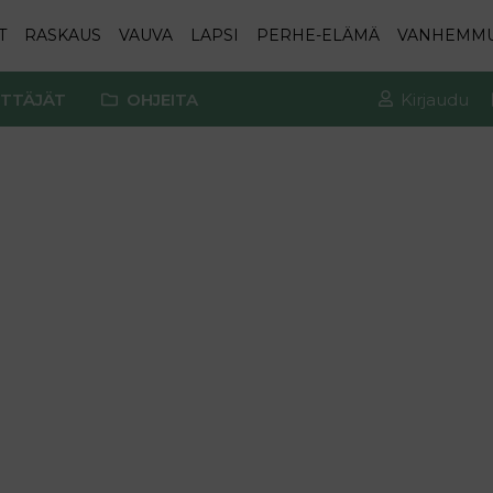
T
RASKAUS
VAUVA
LAPSI
PERHE-ELÄMÄ
VANHEMM
TTÄJÄT
OHJEITA
Kirjaudu