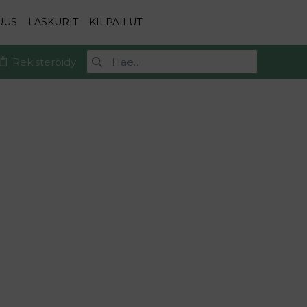
UUS
LASKURIT
KILPAILUT
Rekisteröidy