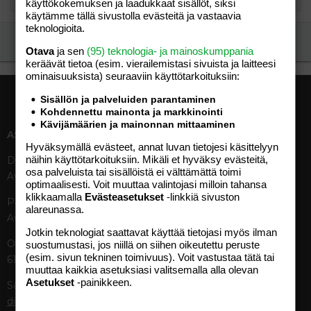
käyttökokemuksen ja laadukkaat sisällöt, siksi
käytämme tällä sivustolla evästeitä ja vastaavia
teknologioita.
Ilmoita asiaton viesti
Otava
ja sen
(95) teknologia- ja mainoskumppania
keräävät tietoa (esim. vierailemis­tasi sivuista ja laitteesi
ominaisuuk­sista) seuraaviin käyttötarkoituksiin:
Sisällön ja palveluiden parantaminen
Kohdennettu mainonta ja markkinointi
Kävijämäärien ja mainonnan mittaaminen
ASIAKASPALVELU
MEDIATIEDOT
Hyväksymällä evästeet, annat luvan tietojesi käsittelyyn
näihin käyttötarkoituksiin. Mikäli et hyväksy evästeitä,
Digipalvelut (09) 156 6227
Tekniset tiedot, aikataulut ja
osa palveluista tai sisällöistä ei välttämättä toimi
Avoinna ma–pe 8–19
ilmoitushinnat
optimaalisesti. Voit muuttaa valintojasi milloin tahansa
Tietoa verkon kävijöistä
klikkaamalla
Evästeasetukset
-linkkiä sivuston
Painettu lehti (09) 156 665
Tietosuojaseloste
alareunassa.
Avoinna ma–pe 8–19
Avoimuusraportti
Jotkin teknologiat saattavat käyttää tietojasi myös ilman
Käyttöehdot
Otavamedian vaihde (09) 156
suostumustasi, jos niillä on siihen oikeutettu peruste
(esim. sivun tekninen toimivuus). Voit vastustaa tätä tai
61
TUOTTEET
muuttaa kaikkia asetuksiasi valitsemalla alla olevan
Asetukset
-painikkeen.
Sähköposti (digi)
Aikakauslehdet
digi@otavamedia.fi
Verkkopalvelut