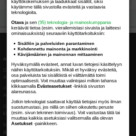
käyttökokemuksen ja laadukkaat sisällöt, siksi
käytämme tällä sivustolla evästeitä ja vastaavia
teknologioita.
Ilmoita asiaton viesti
Otava
ja sen
(95) teknologia- ja mainoskumppania
keräävät tietoa (esim. vierailemis­tasi sivuista ja laitteesi
ominaisuuk­sista) seuraaviin käyttötarkoituksiin:
Sisällön ja palveluiden parantaminen
Kohdennettu mainonta ja markkinointi
Kävijämäärien ja mainonnan mittaaminen
ASIAKASPALVELU
MEDIATIEDOT
Hyväksymällä evästeet, annat luvan tietojesi käsittelyyn
näihin käyttötarkoituksiin. Mikäli et hyväksy evästeitä,
Digipalvelut (09) 156 6227
Tekniset tiedot, aikataulut ja
osa palveluista tai sisällöistä ei välttämättä toimi
Avoinna ma–pe 8–19
ilmoitushinnat
optimaalisesti. Voit muuttaa valintojasi milloin tahansa
Tietoa verkon kävijöistä
klikkaamalla
Evästeasetukset
-linkkiä sivuston
Painettu lehti (09) 156 665
Tietosuojaseloste
alareunassa.
Avoinna ma–pe 8–19
Avoimuusraportti
Jotkin teknologiat saattavat käyttää tietojasi myös ilman
Käyttöehdot
Otavamedian vaihde (09) 156
suostumustasi, jos niillä on siihen oikeutettu peruste
(esim. sivun tekninen toimivuus). Voit vastustaa tätä tai
61
TUOTTEET
muuttaa kaikkia asetuksiasi valitsemalla alla olevan
Asetukset
-painikkeen.
Sähköposti (digi)
Aikakauslehdet
digi@otavamedia.fi
Verkkopalvelut