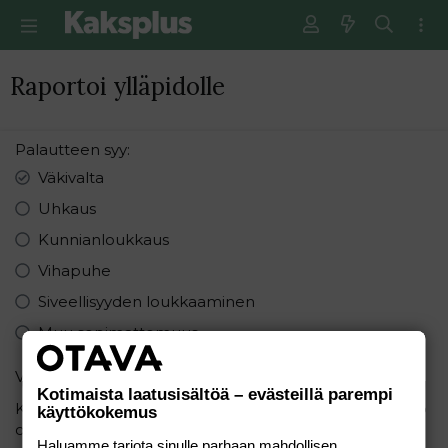
Raportoi ylläpidolle
Palautteen syy
Väkivalta
Uhkaus
Kunnianloukkaus
Vihapuhe
Siveellisyyden loukkaaminen
Muu sopimattomuus
Varmistus
Kotimaista laatusisältöä – evästeillä parempi
Kuinka monta sanaa on lauseessa: "Kuinka paljon kello
käyttökokemus
on?"
Haluamme tarjota sinulle parhaan mahdollisen