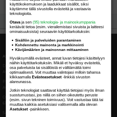
käyttökokemuksen ja laadukkaat sisällöt, siksi
käytämme tällä sivustolla evästeitä ja vastaavia
teknologioita.
Ilmoita asiaton viesti
Otava
ja sen
(95) teknologia- ja mainoskumppania
keräävät tietoa (esim. vierailemis­tasi sivuista ja laitteesi
ominaisuuk­sista) seuraaviin käyttötarkoituksiin:
Sisällön ja palveluiden parantaminen
Kohdennettu mainonta ja markkinointi
Kävijämäärien ja mainonnan mittaaminen
ASIAKASPALVELU
MEDIATIEDOT
Hyväksymällä evästeet, annat luvan tietojesi käsittelyyn
näihin käyttötarkoituksiin. Mikäli et hyväksy evästeitä,
Digipalvelut (09) 156 6227
Tekniset tiedot, aikataulut ja
osa palveluista tai sisällöistä ei välttämättä toimi
Avoinna ma–pe 8–19
ilmoitushinnat
optimaalisesti. Voit muuttaa valintojasi milloin tahansa
klikkaamalla
Evästeasetukset
-linkkiä sivuston
Tietoa verkon kävijöistä
Painettu lehti (09) 156 665
alareunassa.
Tietosuojaseloste
Avoinna ma–pe 8–19
Avoimuusraportti
Jotkin teknologiat saattavat käyttää tietojasi myös ilman
suostumustasi, jos niillä on siihen oikeutettu peruste
Käyttöehdot
Otavamedian vaihde (09) 156
(esim. sivun tekninen toimivuus). Voit vastustaa tätä tai
61
muuttaa kaikkia asetuksiasi valitsemalla alla olevan
TUOTTEET
Asetukset
-painikkeen.
Sähköposti (digi)
Aikakauslehdet