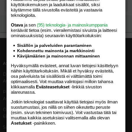
käyttökokemuksen ja laadukkaat sisällöt, siksi
käytämme tällä sivustolla evästeitä ja vastaavia
teknologioita.
Ilmoita asiaton viesti
Otava
ja sen
(95) teknologia- ja mainoskumppania
keräävät tietoa (esim. vierailemis­tasi sivuista ja laitteesi
ominaisuuk­sista) seuraaviin käyttötarkoituksiin:
Sisällön ja palveluiden parantaminen
Kohdennettu mainonta ja markkinointi
Kävijämäärien ja mainonnan mittaaminen
ASIAKASPALVELU
MEDIATIEDOT
Hyväksymällä evästeet, annat luvan tietojesi käsittelyyn
näihin käyttötarkoituksiin. Mikäli et hyväksy evästeitä,
Digipalvelut (09) 156 6227
Tekniset tiedot, aikataulut ja
osa palveluista tai sisällöistä ei välttämättä toimi
Avoinna ma–pe 8–19
ilmoitushinnat
optimaalisesti. Voit muuttaa valintojasi milloin tahansa
klikkaamalla
Evästeasetukset
-linkkiä sivuston
Tietoa verkon kävijöistä
Painettu lehti (09) 156 665
alareunassa.
Tietosuojaseloste
Avoinna ma–pe 8–19
Avoimuusraportti
Jotkin teknologiat saattavat käyttää tietojasi myös ilman
suostumustasi, jos niillä on siihen oikeutettu peruste
Käyttöehdot
Otavamedian vaihde (09) 156
(esim. sivun tekninen toimivuus). Voit vastustaa tätä tai
61
muuttaa kaikkia asetuksiasi valitsemalla alla olevan
TUOTTEET
Asetukset
-painikkeen.
Sähköposti (digi)
Aikakauslehdet