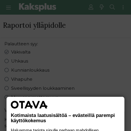
Raportoi ylläpidolle
Palautteen syy
Väkivalta
Uhkaus
Kunnianloukkaus
Vihapuhe
Siveellisyyden loukkaaminen
Muu sopimattomuus
Varmistus
Kotimaista laatusisältöä – evästeillä parempi
Kuinka monta sanaa on lauseessa: "Minä rakastan
käyttökokemus
sinua"
Haluamme tarjota sinulle parhaan mahdollisen