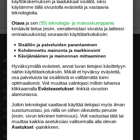
käyttökokemuksen ja laadukkaat sisällöt, siksi
käytämme tällä sivustolla evästeitä ja vastaavia
teknologioita.
Ilmoita asiaton viesti
Otava
ja sen
(95) teknologia- ja mainoskumppania
keräävät tietoa (esim. vierailemis­tasi sivuista ja laitteesi
ominaisuuk­sista) seuraaviin käyttötarkoituksiin:
Sisällön ja palveluiden parantaminen
Kohdennettu mainonta ja markkinointi
Kävijämäärien ja mainonnan mittaaminen
ASIAKASPALVELU
MEDIATIEDOT
Hyväksymällä evästeet, annat luvan tietojesi käsittelyyn
näihin käyttötarkoituksiin. Mikäli et hyväksy evästeitä,
Digipalvelut (09) 156 6227
Tekniset tiedot, aikataulut ja
osa palveluista tai sisällöistä ei välttämättä toimi
Avoinna ma–pe 8–19
ilmoitushinnat
optimaalisesti. Voit muuttaa valintojasi milloin tahansa
Tietoa verkon kävijöistä
klikkaamalla
Evästeasetukset
-linkkiä sivuston
Painettu lehti (09) 156 665
Tietosuojaseloste
alareunassa.
Avoinna ma–pe 8–19
Avoimuusraportti
Jotkin teknologiat saattavat käyttää tietojasi myös ilman
Käyttöehdot
Otavamedian vaihde (09) 156
suostumustasi, jos niillä on siihen oikeutettu peruste
(esim. sivun tekninen toimivuus). Voit vastustaa tätä tai
61
TUOTTEET
muuttaa kaikkia asetuksiasi valitsemalla alla olevan
Asetukset
-painikkeen.
Sähköposti (digi)
Aikakauslehdet
digi@otavamedia.fi
Verkkopalvelut