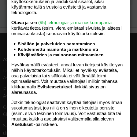
käyttökokemuksen ja laadukkaat sisällöt, siksi
käytämme tällä sivustolla evästeitä ja vastaavia
teknologioita.
Ilmoita asiaton viesti
Otava
ja sen
(95) teknologia- ja mainoskumppania
keräävät tietoa (esim. vierailemis­tasi sivuista ja laitteesi
ominaisuuk­sista) seuraaviin käyttötarkoituksiin:
Sisällön ja palveluiden parantaminen
Kohdennettu mainonta ja markkinointi
Kävijämäärien ja mainonnan mittaaminen
ASIAKASPALVELU
MEDIATIEDOT
Hyväksymällä evästeet, annat luvan tietojesi käsittelyyn
näihin käyttötarkoituksiin. Mikäli et hyväksy evästeitä,
Digipalvelut (09) 156 6227
Tekniset tiedot, aikataulut ja
osa palveluista tai sisällöistä ei välttämättä toimi
Avoinna ma–pe 8–19
ilmoitushinnat
optimaalisesti. Voit muuttaa valintojasi milloin tahansa
Tietoa verkon kävijöistä
klikkaamalla
Evästeasetukset
-linkkiä sivuston
Painettu lehti (09) 156 665
Tietosuojaseloste
alareunassa.
Avoinna ma–pe 8–19
Avoimuusraportti
Jotkin teknologiat saattavat käyttää tietojasi myös ilman
Käyttöehdot
Otavamedian vaihde (09) 156
suostumustasi, jos niillä on siihen oikeutettu peruste
(esim. sivun tekninen toimivuus). Voit vastustaa tätä tai
61
TUOTTEET
muuttaa kaikkia asetuksiasi valitsemalla alla olevan
Asetukset
-painikkeen.
Sähköposti (digi)
Aikakauslehdet
digi@otavamedia.fi
Verkkopalvelut