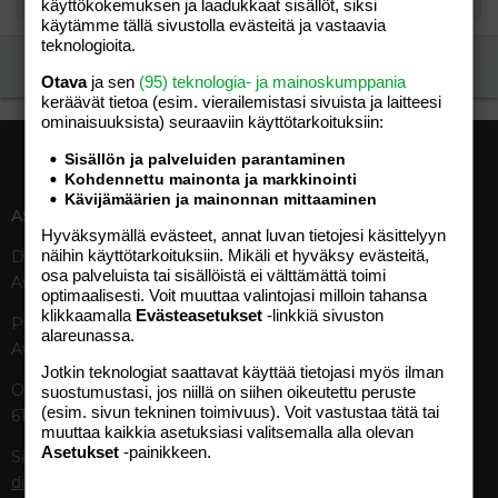
käyttökokemuksen ja laadukkaat sisällöt, siksi
käytämme tällä sivustolla evästeitä ja vastaavia
teknologioita.
Ilmoita asiaton viesti
Otava
ja sen
(95) teknologia- ja mainoskumppania
keräävät tietoa (esim. vierailemis­tasi sivuista ja laitteesi
ominaisuuk­sista) seuraaviin käyttötarkoituksiin:
Sisällön ja palveluiden parantaminen
Kohdennettu mainonta ja markkinointi
Kävijämäärien ja mainonnan mittaaminen
ASIAKASPALVELU
MEDIATIEDOT
Hyväksymällä evästeet, annat luvan tietojesi käsittelyyn
näihin käyttötarkoituksiin. Mikäli et hyväksy evästeitä,
Digipalvelut (09) 156 6227
Tekniset tiedot, aikataulut ja
osa palveluista tai sisällöistä ei välttämättä toimi
Avoinna ma–pe 8–19
ilmoitushinnat
optimaalisesti. Voit muuttaa valintojasi milloin tahansa
Tietoa verkon kävijöistä
klikkaamalla
Evästeasetukset
-linkkiä sivuston
Painettu lehti (09) 156 665
Tietosuojaseloste
alareunassa.
Avoinna ma–pe 8–19
Avoimuusraportti
Jotkin teknologiat saattavat käyttää tietojasi myös ilman
Käyttöehdot
Otavamedian vaihde (09) 156
suostumustasi, jos niillä on siihen oikeutettu peruste
(esim. sivun tekninen toimivuus). Voit vastustaa tätä tai
61
TUOTTEET
muuttaa kaikkia asetuksiasi valitsemalla alla olevan
Asetukset
-painikkeen.
Sähköposti (digi)
Aikakauslehdet
digi@otavamedia.fi
Verkkopalvelut