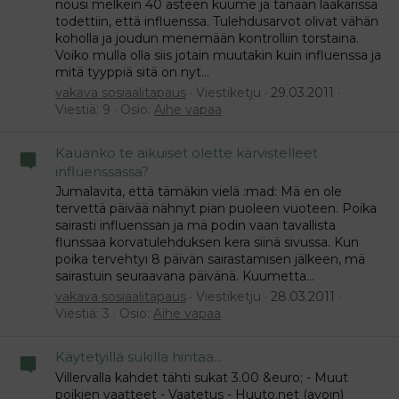
nousi melkein 40 asteen kuume ja tänään lääkärissä
todettiin, että influenssa. Tulehdusarvot olivat vähän
koholla ja joudun menemään kontrolliin torstaina.
Voiko mulla olla siis jotain muutakin kuin influenssa ja
mitä tyyppiä sitä on nyt...
vakava sosiaalitapaus
Viestiketju
29.03.2011
Viestiä: 9
Osio:
Aihe vapaa
Kauanko te aikuiset olette kärvistelleet
influenssassa?
Jumalavita, että tämäkin vielä :mad: Mä en ole
tervettä päivää nähnyt pian puoleen vuoteen. Poika
sairasti influenssan ja mä podin vaan tavallista
flunssaa korvatulehduksen kera siinä sivussa. Kun
poika tervehtyi 8 päivän sairastamisen jälkeen, mä
sairastuin seuraavana päivänä. Kuumetta...
vakava sosiaalitapaus
Viestiketju
28.03.2011
Viestiä: 3
Osio:
Aihe vapaa
Käytetyillä sukilla hintaa...
Villervalla kahdet tähti sukat 3.00 &euro; - Muut
poikien vaatteet - Vaatetus - Huuto.net (avoin)