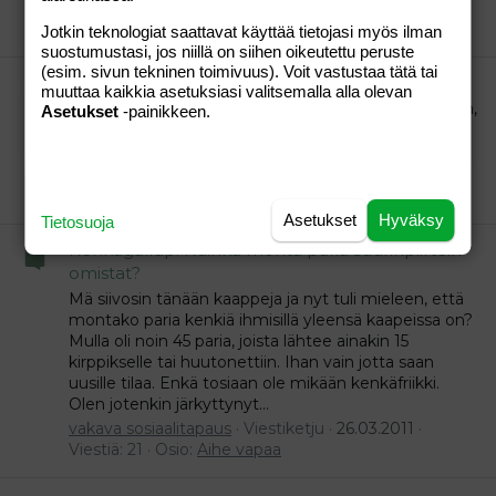
vakava sosiaalitapaus
Viestiketju
27.03.2011
Viestiä: 15
Osio:
Aihe vapaa
Jotkin teknologiat saattavat käyttää tietojasi myös ilman
suostumustasi, jos niillä on siihen oikeutettu peruste
(esim. sivun tekninen toimivuus). Voit vastustaa tätä tai
Paras tallentava digiboxi kaapeliin?
muuttaa kaikkia asetuksiasi valitsemalla alla olevan
Haluan selkeästi käytettävän, helposti ohjelmoitavan,
Asetukset
-painikkeen.
toimivan boxin kahdella virittimellä ja
ajansiirtotoiminnalla. Mitä suosittelette?
vakava sosiaalitapaus
Viestiketju
27.03.2011
Viestiä: 12
Osio:
Aihe vapaa
Asetukset
Hyväksy
Tietosuoja
Kenkägallup: Kuinka monta paria suurinpiirtein
omistat?
Mä siivosin tänään kaappeja ja nyt tuli mieleen, että
montako paria kenkiä ihmisillä yleensä kaapeissa on?
Mulla oli noin 45 paria, joista lähtee ainakin 15
kirppikselle tai huutonettiin. Ihan vain jotta saan
uusille tilaa. Enkä tosiaan ole mikään kenkäfriikki.
Olen jotenkin järkyttynyt...
vakava sosiaalitapaus
Viestiketju
26.03.2011
Viestiä: 21
Osio:
Aihe vapaa