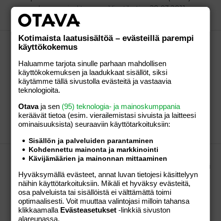
vakava sosiaalitapaus
Viestiketju
28.03.2011
Viestiä: 4
Osio:
Aihe vapaa
Kotimaista laatusisältöä – evästeillä parempi
Tuli tuosta Anatolian ketjusta mieleen: Tänään
käyttökokemus
Hesessä nähtyä...
Haluamme tarjota sinulle parhaan mahdollisen
Viereiseen pöytään tuli kaksi noin 9-vuotiasta tyttöä,
käyttökokemuksen ja laadukkaat sisällöt, siksi
joilla oli mukanaan toisen noin 3-4-vuotias pikkuveli.
käytämme tällä sivustolla evästeitä ja vastaavia
Ryhmä oli keskenään liikkeellä kaupungissa.
teknologioita.
Kotiinlähdön aikaan isosisko ei meinannut millään
saada pikkuveljeään mukaan ja siinä soiteltiin välillä
Otava
ja sen
(95) teknologia- ja mainoskumppania
äidille ja välillä isälle. Noin...
keräävät tietoa (esim. vierailemis­tasi sivuista ja laitteesi
vakava sosiaalitapaus
Viestiketju
28.03.2011
ominaisuuk­sista) seuraaviin käyttötarkoituksiin:
Viestiä: 12
Osio:
Aihe vapaa
Sisällön ja palveluiden parantaminen
Kohdennettu mainonta ja markkinointi
Mun on pakko taas kehua poikaani.
Kävijämäärien ja mainonnan mittaaminen
5-vuotiaani on ollut influenssassa 8 päivää. Tänään oli
Hyväksymällä evästeet, annat luvan tietojesi käsittelyyn
eka päivä kun ei ollut kuumetta ja poika muutenkin
näihin käyttötarkoituksiin. Mikäli et hyväksy evästeitä,
pirteä ja terveen oloinen. Mulla sen sijaan on flunssa
osa palveluista tai sisällöistä ei välttämättä toimi
pahentunut. Äsken poika huuteli jääkaapilta, että
optimaalisesti. Voit muuttaa valintojasi milloin tahansa
täällä ei ole mitään terveellistä syötävää. Kysyin
klikkaamalla
Evästeasetukset
-linkkiä sivuston
miten niin, ja poika vastasi...
alareunassa.