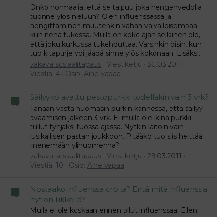
Onko normaalia, että se taipuu joka hengenvedolla
tuonne ylös nieluun? Olen influenssassa ja
hengittäminen muutenkin vähän vaivalloisempaa
kun nenä tukossa. Mulla on koko ajan sellainen olo,
että joku kurkussa tukehduttaa. Varsinkin öisin, kun
tuo kitapurje voi jäädä sinne ylös kokonaan. Lisäksi...
vakava sosiaalitapaus
Viestiketju
30.03.2011
Viestiä: 4
Osio:
Aihe vapaa
Säilyykö avattu pestopurkki todellakin vain 3 vrk?
Tänään vasta huomasin purkin kannessa, että säilyy
avaamisen jälkeen 3 vrk. Ei mulla ole ikinä purkki
tullut tyhjäksi tuossa ajassa. Nytkin laitoin vain
lusikallisen pastan joukkoon. Pitääkö tuo siis heittää
menemään ylihuomenna?
vakava sosiaalitapaus
Viestiketju
29.03.2011
Viestiä: 10
Osio:
Aihe vapaa
Nostaako influenssa crp:tä? Entä mitä influenssia
nyt on liikkellä?
Mulla ei ole koskaan ennen ollut influenssaa. Eilen