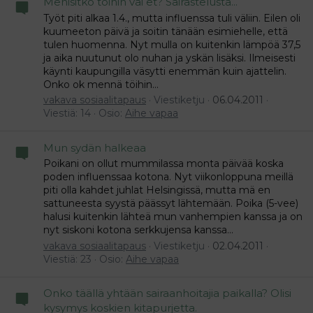
Menisitkö töihin vai et? Sairastelusta...
Työt piti alkaa 1.4., mutta influenssa tuli väliin. Eilen oli
kuumeeton päivä ja soitin tänään esimiehelle, että
tulen huomenna. Nyt mulla on kuitenkin lämpöä 37,5
ja aika nuutunut olo nuhan ja yskän lisäksi. Ilmeisesti
käynti kaupungilla väsytti enemmän kuin ajattelin.
Onko ok mennä töihin...
vakava sosiaalitapaus
Viestiketju
06.04.2011
Viestiä: 14
Osio:
Aihe vapaa
Mun sydän halkeaa
Poikani on ollut mummilassa monta päivää koska
poden influenssaa kotona. Nyt viikonloppuna meillä
piti olla kahdet juhlat Helsingissä, mutta mä en
sattuneesta syystä päässyt lähtemään. Poika (5-vee)
halusi kuitenkin lähteä mun vanhempien kanssa ja on
nyt siskoni kotona serkkujensa kanssa...
vakava sosiaalitapaus
Viestiketju
02.04.2011
Viestiä: 23
Osio:
Aihe vapaa
Onko täällä yhtään sairaanhoitajia paikalla? Olisi
kysymys koskien kitapurjetta.