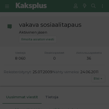
vakava sosiaalitapaus
Aktiivinen jäsen
Ilmoita asiaton viesti
Viestejä
Reaktiopisteet
Aktiivisuuspisteitä
8 060
0
36
Rekisteröitynyt
25.07.2009
Nähty viimeksi
24.06.2011
Etsi
Uusimmat viestit
Tietoja