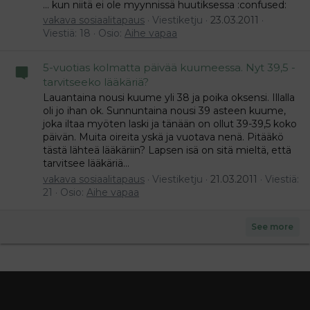
... kun niitä ei ole myynnissä huutiksessa :confused:
vakava sosiaalitapaus
Viestiketju
23.03.2011
Viestiä: 18
Osio:
Aihe vapaa
5-vuotias kolmatta päivää kuumeessa. Nyt 39,5 -
tarvitseeko lääkäriä?
Lauantaina nousi kuume yli 38 ja poika oksensi. Illalla
oli jo ihan ok. Sunnuntaina nousi 39 asteen kuume,
joka iltaa myöten laski ja tänään on ollut 39-39,5 koko
päivän. Muita oireita yskä ja vuotava nenä. Pitääkö
tästä lähteä lääkäriin? Lapsen isä on sitä mieltä, että
tarvitsee lääkäriä...
vakava sosiaalitapaus
Viestiketju
21.03.2011
Viestiä:
21
Osio:
Aihe vapaa
See more