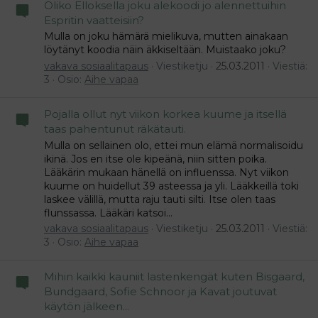
Oliko Elloksella joku alekoodi jo alennettuihin
Espritin vaatteisiin?
Mulla on joku hämärä mielikuva, mutten ainakaan
löytänyt koodia näin äkkiseltään. Muistaako joku?
vakava sosiaalitapaus
Viestiketju
25.03.2011
Viestiä:
3
Osio:
Aihe vapaa
Pojalla ollut nyt viikon korkea kuume ja itsellä
taas pahentunut räkätauti.
Mulla on sellainen olo, ettei mun elämä normalisoidu
ikinä. Jos en itse ole kipeänä, niin sitten poika.
Lääkärin mukaan hänellä on influenssa. Nyt viikon
kuume on huidellut 39 asteessa ja yli. Lääkkeillä toki
laskee välillä, mutta raju tauti silti. Itse olen taas
flunssassa. Lääkäri katsoi...
vakava sosiaalitapaus
Viestiketju
25.03.2011
Viestiä:
3
Osio:
Aihe vapaa
Mihin kaikki kauniit lastenkengät kuten Bisgaard,
Bundgaard, Sofie Schnoor ja Kavat joutuvat
käytön jälkeen...