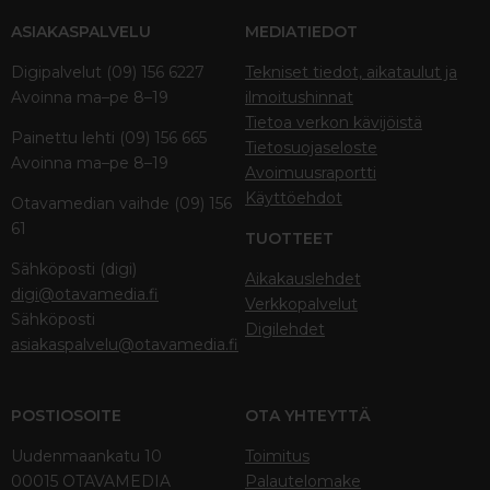
ASIAKASPALVELU
MEDIATIEDOT
Digipalvelut (09) 156 6227
Tekniset tiedot, aikataulut ja
Avoinna ma–pe 8–19
ilmoitushinnat
Tietoa verkon kävijöistä
Painettu lehti (09) 156 665
Tietosuojaseloste
Avoinna ma–pe 8–19
Avoimuusraportti
Käyttöehdot
Otavamedian vaihde (09) 156
61
TUOTTEET
Sähköposti (digi)
Aikakauslehdet
digi@otavamedia.fi
Verkkopalvelut
Sähköposti
Digilehdet
asiakaspalvelu@otavamedia.fi
POSTIOSOITE
OTA YHTEYTTÄ
Uudenmaankatu 10
Toimitus
00015 OTAVAMEDIA
Palautelomake