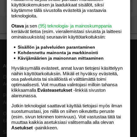
käyttökokemuksen ja laadukkaat sisällöt, siksi
käytämme tällä sivustolla evästeitä ja vastaavia
teknologioita.
Ilmoita asiaton viesti
Otava
ja sen
(95) teknologia- ja mainoskumppania
keräävät tietoa (esim. vierailemis­tasi sivuista ja laitteesi
ominaisuuk­sista) seuraaviin käyttötarkoituksiin:
Sisällön ja palveluiden parantaminen
Kohdennettu mainonta ja markkinointi
Kävijämäärien ja mainonnan mittaaminen
ASIAKASPALVELU
MEDIATIEDOT
Hyväksymällä evästeet, annat luvan tietojesi käsittelyyn
näihin käyttötarkoituksiin. Mikäli et hyväksy evästeitä,
Digipalvelut (09) 156 6227
Tekniset tiedot, aikataulut ja
osa palveluista tai sisällöistä ei välttämättä toimi
Avoinna ma–pe 8–19
ilmoitushinnat
optimaalisesti. Voit muuttaa valintojasi milloin tahansa
klikkaamalla
Evästeasetukset
-linkkiä sivuston
Tietoa verkon kävijöistä
Painettu lehti (09) 156 665
alareunassa.
Tietosuojaseloste
Avoinna ma–pe 8–19
Avoimuusraportti
Jotkin teknologiat saattavat käyttää tietojasi myös ilman
suostumustasi, jos niillä on siihen oikeutettu peruste
Käyttöehdot
Otavamedian vaihde (09) 156
(esim. sivun tekninen toimivuus). Voit vastustaa tätä tai
61
muuttaa kaikkia asetuksiasi valitsemalla alla olevan
TUOTTEET
Asetukset
-painikkeen.
Sähköposti (digi)
Aikakauslehdet