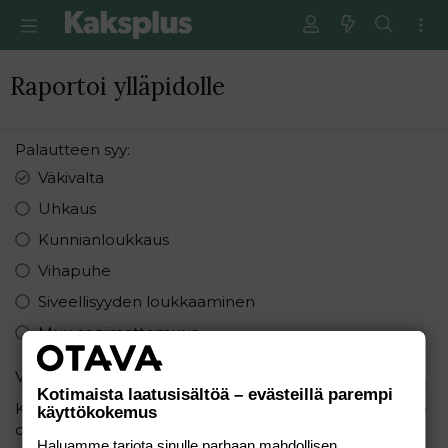
Raportoi ylläpidolle
Palautteen syy
Väkivalta
Uhkaus
Kunnianloukkaus
Vihapuhe
Siveellisyyden loukkaaminen
Muu sopimattomuus
Varmistus
Kotimaista laatusisältöä – evästeillä parempi
Kuinka monta sanaa on lauseessa: "Kuinka paljon kello
käyttökokemus
on?"
Haluamme tarjota sinulle parhaan mahdollisen