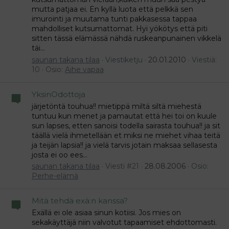
mutta patjaa ei. En kyllä luota että pelkkä sen
imurointi ja muutama tunti pakkasessa tappaa
mahdolliset kutsumattomat. Hyi yökötys että piti
sitten tässä elämässä nähdä ruskeanpunainen vikkelä
täi...
saunan takana tilaa
Viestiketju
20.01.2010
Viestiä:
10
Osio:
Aihe vapaa
YksinOdottoja
järjetöntä touhua!! mietippä miltä siltä miehestä
tuntuu kun menet ja pamautat että hei toi on kuule
sun lapses, etten sanoisi todella sairasta touhua!! ja sit
täällä vielä ihmetellään et miksi ne miehet vihaa teitä
ja teijän lapsia!! ja vielä tarvis jotain maksaa sellasesta
josta ei oo ees...
saunan takana tilaa
Viesti #21
28.08.2006
Osio:
Perhe-elämä
Mitä tehdä exä:n kanssa?
Exällä ei ole asiaa sinun kotiisi. Jos mies on
sekakäyttäjä niin valvotut tapaamiset ehdottomasti.