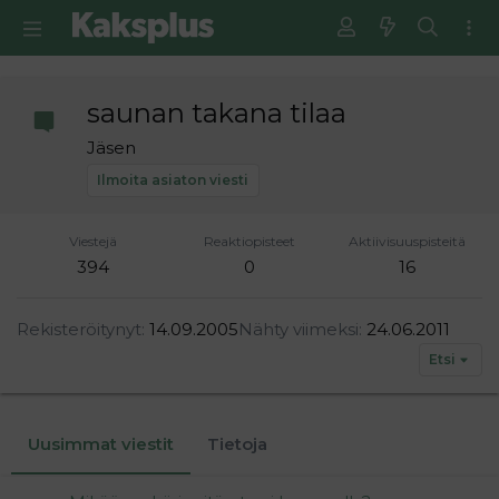
saunan takana tilaa
Jäsen
Ilmoita asiaton viesti
Viestejä
Reaktiopisteet
Aktiivisuuspisteitä
394
0
16
Rekisteröitynyt
14.09.2005
Nähty viimeksi
24.06.2011
Etsi
Uusimmat viestit
Tietoja