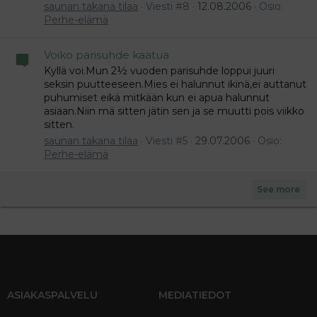
saunan takana tilaa
Viesti #8
12.08.2006
Osio:
Perhe-elämä
Voiko parisuhde kaatua
Kyllä voi.Mun 2½ vuoden parisuhde loppui juuri
seksin puutteeseen.Mies ei halunnut ikinä,ei auttanut
puhumiset eikä mitkään kun ei apua halunnut
asiaan.Niin mä sitten jätin sen ja se muutti pois viikko
sitten.
saunan takana tilaa
Viesti #5
29.07.2006
Osio:
Perhe-elämä
See more
ASIAKASPALVELU
MEDIATIEDOT