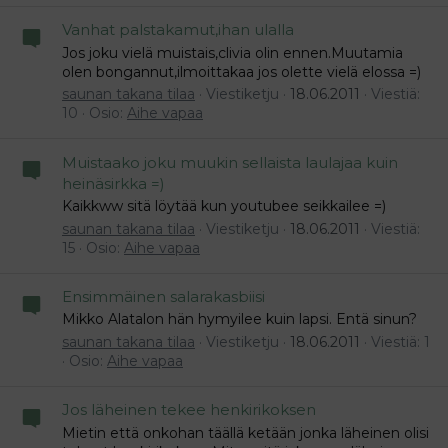
Vanhat palstakamut,ihan ulalla
Jos joku vielä muistais,clivia olin ennen.Muutamia
olen bongannut,ilmoittakaa jos olette vielä elossa =)
saunan takana tilaa
Viestiketju
18.06.2011
Viestiä:
10
Osio:
Aihe vapaa
Muistaako joku muukin sellaista laulajaa kuin
heinäsirkka =)
Kaikkww sitä löytää kun youtubee seikkailee =)
saunan takana tilaa
Viestiketju
18.06.2011
Viestiä:
15
Osio:
Aihe vapaa
Ensimmäinen salarakasbiisi
Mikko Alatalon hän hymyilee kuin lapsi. Entä sinun?
saunan takana tilaa
Viestiketju
18.06.2011
Viestiä: 1
Osio:
Aihe vapaa
Jos läheinen tekee henkirikoksen
Mietin että onkohan täällä ketään jonka läheinen olisi