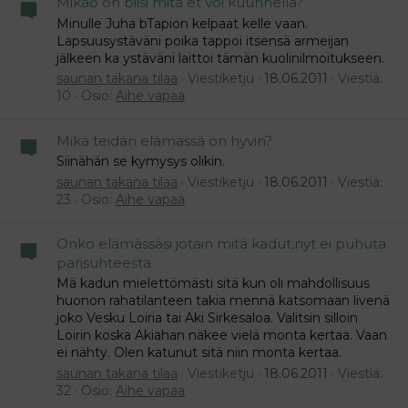
Mikäö on biisi mitä et voi kuunnella?
Minulle Juha bTapion kelpaat kelle vaan.
Lapsuusystäväni poika tappoi itsensä armeijan
jälkeen ka ystäväni laittoi tämän kuolinilmoitukseen.
saunan takana tilaa
Viestiketju
18.06.2011
Viestiä:
10
Osio:
Aihe vapaa
Mikä teidän elämässä on hyvin?
Siinähän se kymysys olikin.
saunan takana tilaa
Viestiketju
18.06.2011
Viestiä:
23
Osio:
Aihe vapaa
Onko elämässäsi jotain mitä kadut,nyt ei puhuta
parisuhteesta
Mä kadun mielettömästi sitä kun oli mahdollisuus
huonon rahatilanteen takia mennä katsomaan livenä
joko Vesku Loiria tai Aki Sirkesaloa. Valitsin silloin
Loirin koska Akiahan näkee vielä monta kertaa. Vaan
ei nähty. Olen katunut sitä niin monta kertaa.
saunan takana tilaa
Viestiketju
18.06.2011
Viestiä:
32
Osio:
Aihe vapaa