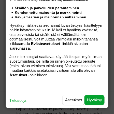
tilille niin mennään...
Sisällön ja palveluiden parantaminen
saunan takana tilaa
Viestiketju
05.02.2010
Viestiä:
Kohdennettu mainonta ja markkinointi
68
Osio:
Aihe vapaa
Kävijämäärien ja mainonnan mittaaminen
Hyväksymällä evästeet, annat luvan tietojesi käsittelyyn
Kuopuksella vaikeuksia oppia englanninkieli
näihin käyttötarkoituksiin. Mikäli et hyväksy evästeitä,
Tietäiskö joku jonkun kivan pelin tms mikä vois
osa palveluista tai sisällöistä ei välttämättä toimi
kiinnostaa poikalasta ja siinä sivussa oppis
optimaalisesti. Voit muuttaa valintojasi milloin tahansa
englanninkieltä?
klikkaamalla
Evästeasetukset
-linkkiä sivuston
saunan takana tilaa
Viestiketju
04.02.2010
Viestiä:
alareunassa.
8
Osio:
Aihe vapaa
Jotkin teknologiat saattavat käyttää tietojasi myös ilman
suostumustasi, jos niillä on siihen oikeutettu peruste
Mihin vois viedä lastenkirjat ja piirretyt videot
(esim. sivun tekninen toimivuus). Voit vastustaa tätä tai
Itselle ei enää käyttöä,kirppareille en viitsi roudata
muuttaa kaikkia asetuksiasi valitsemalla alla olevan
niitä ja kytätä saako myytyä.
Asetukset
-painikkeen.
saunan takana tilaa
Viestiketju
04.02.2010
Viestiä:
11
Osio:
Aihe vapaa
Kuinkahan kauan mun täytyy pitää patjaa
Asetukset
Hyväksy
Tietosuoja
pakkasessa että täit on varmasti kuolleet?
Lapset toi isivierailun jälkeen kuopuksen päässä
kutsumattoman vieraan,kaiken muun saa pestyä