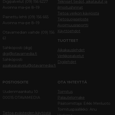
Digipalvelut (09) 156 6227
Tekniset tiedot, aikataulut ja
Avoinna ma–pe 8–19
ilmoitushinnat
Tietoa verkon kävijöistä
Painettu lehti (09) 156 665
Tietosuojaseloste
Avoinna ma–pe 8–19
Avoimuusraportti
Käyttöehdot
Otavamedian vaihde (09) 156
61
TUOTTEET
Sähköposti (digi)
Aikakauslehdet
digi@otavamedia.fi
Verkkopalvelut
Sähköposti
Digilehdet
asiakaspalvelu@otavamedia.fi
POSTIOSOITE
OTA YHTEYTTÄ
Uudenmaankatu 10
Toimitus
00015 OTAVAMEDIA
Palautelomake
Päätoimittaja: Erkki Meriluoto
Toimituspäällikkö: Anu
Tietoa evästeiden käytöstä