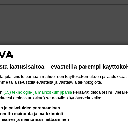
sta laatusisältöä – evästeillä parempi käyttök
rjota sinulle parhaan mahdollisen käyttökokemuksen ja laadukkaat s
me tällä sivustolla evästeitä ja vastaavia teknologioita.
en
(95) teknologia- ja mainoskumppania
keräävät tietoa (esim. vieraile
laitteesi ominaisuuk­sista) seuraaviin käyttötarkoituksiin:
ön ja palveluiden parantaminen
nettu mainonta ja markkinointi
määrien ja mainonnan mittaaminen