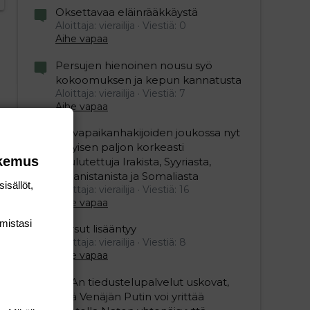
Oksettavaa eläinrääkkäystä
Aloittaja: vierailija
Viestiä: 0
Aihe vapaa
Persujen hienoinen nousu syö
kokoomuksen ja kepun kannatusta
Aloittaja: vierailija
Viestiä: 7
Aihe vapaa
Turvapaikanhakijoiden joukossa nyt
erityisen paljon korkeasti
okemus
koulutettuja Irakista, Syyriasta,
Afganistanista ja Somaliasta
isällöt,
Aloittaja: vierailija
Viestiä: 16
Aihe vapaa
mis­tasi
Persut lisääntyy
Aloittaja: vierailija
Viestiä: 8
Aihe vapaa
USAn tiedustelupalvelut uskovat,
että Venäjän Putin voi yrittää