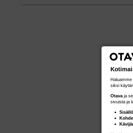
Kotimai
Haluamme ta
siksi käytäm
Otava
ja s
sivuista ja 
Sisäll
Kohden
Kävijä