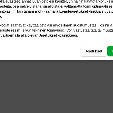
 evästeet, annat luvan tietojesi käsittelyyn näihin käyttötarkoituksiin
teitä, osa palveluista tai sisällöistä ei välttämättä toimi optimaalisest
intojasi milloin tahansa klikkaamalla
Evästeasetukset
-linkkiä sivust
a.
logiat saattavat käyttää tietojasi myös ilman suostumustasi, jos niillä
peruste (esim. sivun tekninen toimivuus). Voit vastustaa tätä tai muutt
 valitsemalla alla olevan
Asetukset
-painikkeen.
Asetukset