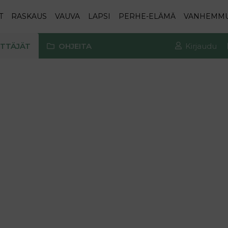
T
RASKAUS
VAUVA
LAPSI
PERHE-ELÄMÄ
VANHEMM
TTÄJÄT
OHJEITA
Kirjaudu