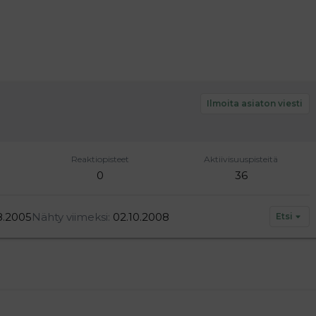
Ilmoita asiaton viesti
Reaktiopisteet
Aktiivisuuspisteitä
0
36
8.2005
Nähty viimeksi
02.10.2008
Etsi