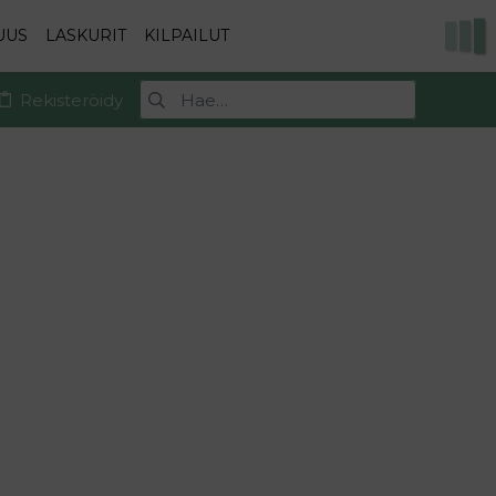
UUS
LASKURIT
KILPAILUT
Rekisteröidy