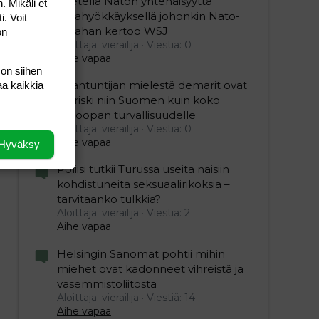
koetella Naton yhtenäisyyttä
. Mikäli et
maahyökkäyksellä johonkin Nato-
i. Voit
maahan kertoo WSJ
on
Aloittaja: vierailija
Viestiä: 0
Aihe vapaa
 on siihen
Asiantuntijan mielestä demarit ovat
aa kaikkia
iso riski niin Suomen kuin koko
Euroopan turvallisuudelle
Aloittaja: vierailija
Viestiä: 0
Aihe vapaa
Hyväksy
Poliisi tutkii Turussa useita naisiin
kohdistuneita seksuaalirikoksia –
tarvitaanko tulkkia?
Aloittaja: vierailija
Viestiä: 2
Aihe vapaa
Helsingin Sanomat pohtii mihin
miehet ovat kadonneet vihreistä ja
vasemmistoliitosta
Aloittaja: vierailija
Viestiä: 14
Aihe vapaa