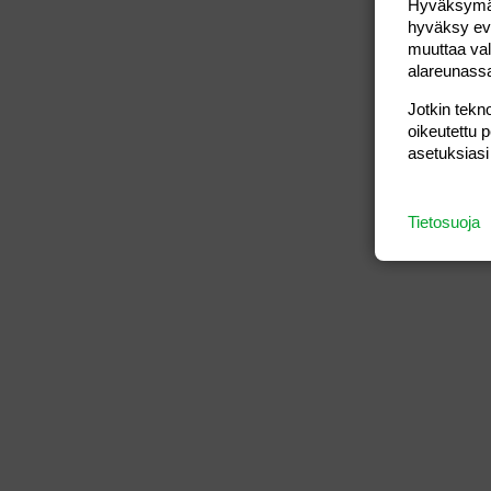
Hyväksymällä
hyväksy eväs
muuttaa val
alareunass
Jotkin tekno
oikeutettu 
asetuksiasi
Tietosuoja