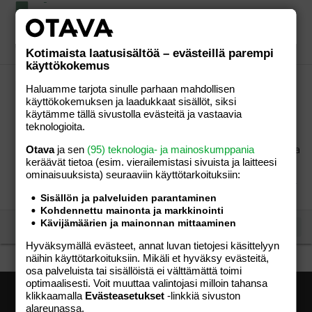
-
-
Riiik
Viestiketju
21.03.2012
Viestiä: 2
Osio:
Aihe
vapaa
Kotimaista laatusisältöä – evästeillä parempi
käyttökokemus
Iskut alapäähän - miehen lapsettomuus?
Haluamme tarjota sinulle parhaan mahdollisen
Kuulin tutulta parilta, että heidän lapsettomuutensa
käyttökokemuksen ja laadukkaat sisällöt, siksi
ilmeisesti johtui monta vuotta sitten miehen
käytämme tällä sivustolla evästeitä ja vastaavia
saamasta iskusta kiveksille. Tämä oli todettu
teknologioita.
ultraäänessä että kiveksissä oli jotain vikaa ja sitten
Otava
ja sen
(95) teknologia- ja mainoskumppania
lopullinen varmuus tuli siemennesteanalyysissä, jossa
keräävät tietoa (esim. vierailemis­tasi sivuista ja laitteesi
siittiöiden liikkuvuutta ei ollut. En...
ominaisuuk­sista) seuraaviin käyttötarkoituksiin:
Riiik
Viestiketju
21.03.2012
Viestiä: 5
Osio:
Lapsen
saaminen
Sisällön ja palveluiden parantaminen
Kohdennettu mainonta ja markkinointi
Kävijämäärien ja mainonnan mittaaminen
See more
Hyväksymällä evästeet, annat luvan tietojesi käsittelyyn
näihin käyttötarkoituksiin. Mikäli et hyväksy evästeitä,
osa palveluista tai sisällöistä ei välttämättä toimi
optimaalisesti. Voit muuttaa valintojasi milloin tahansa
klikkaamalla
Evästeasetukset
-linkkiä sivuston
alareunassa.