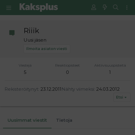
Riiik
Uusi jäsen
Ilmoita asiaton viesti
Viestejä
Reaktiopisteet
Aktiivisuuspisteitä
5
0
1
Rekisteröitynyt
23.12.2011
Nähty viimeksi
24.03.2012
Etsi
Uusimmat viestit
Tietoja