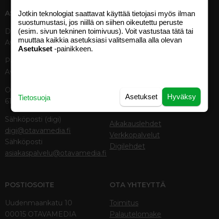
ASIAKASPALVELU
MEDIATIEDOT
Jotkin teknologiat saattavat käyttää tietojasi myös ilman
suostumustasi, jos niillä on siihen oikeutettu peruste
(esim. sivun tekninen toimivuus). Voit vastustaa tätä tai
Digipalvelut (09) 156 6227
Tekniset tiedot, aikataulut ja
muuttaa kaikkia asetuksiasi valitsemalla alla olevan
Avoinna ma–pe 8–19
ilmoitushinnat
Asetukset
-painikkeen.
Tietoa verkon kävijöistä
Painettu lehti (09) 156 665
Tietosuojaseloste
Avoinna ma–pe 8–19
Avoimuusraportti
Käyttöehdot
Otavamedian vaihde (09) 156
Asetukset
Hyväksy
Tietosuoja
61
TUOTTEET
Sähköposti (digi)
Aikakauslehdet
digi@otavamedia.fi
Verkkopalvelut
Sähköposti
Digilehdet
asiakaspalvelu@otavamedia.fi
POSTIOSOITE
OTA YHTEYTTÄ
Uudenmaankatu 10
Toimitus
00015 OTAVAMEDIA
Palautelomake