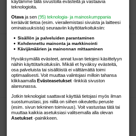
laitetaas lemmikkien kuvia
käytämme tällä sivustolla evästeitä ja vastaavia
teknologioita.
\ hIUKAN NÖYRYYTTÄVÄÄ PUKEA KOIRA
JOHONKIN HUIVIIN.. EI KOVIN TYYTYVÄISELTÄ
Otava
ja sen
(95) teknologia- ja mainoskumppania
NÄYTÄ! :o
keräävät tietoa (esim. vierailemis­tasi sivuista ja laitteesi
pöppiäinen
Viesti #52
27.05.2007
Osio:
Aihe vapaa
ominaisuuk­sista) seuraaviin käyttötarkoituksiin:
Sisällön ja palveluiden parantaminen
Rakausajan masennus!
Kohdennettu mainonta ja markkinointi
Ajattelet aivan samoja kuin minäkin, ihankuin tekstisi
Kävijämäärien ja mainonnan mittaaminen
olisi ollut oma kirjoitukseni.Sairastuin masennukseen
Hyväksymällä evästeet, annat luvan tietojesi käsittelyyn
vuosi sitten raskausaikana...silloin minulle alkoi
näihin käyttötarkoituksiin. Mikäli et hyväksy evästeitä,
tulemaan pakkoajatukset(juuri nuo mitä itsekin
osa palveluista tai sisällöistä ei välttämättä toimi
ajattelet, ja ne olivat juuri lehtien
optimaalisesti. Voit muuttaa valintojasi milloin tahansa
otsikoista.)Pakkoajatukset ovat päässäpyöriviä...
klikkaamalla
Evästeasetukset
-linkkiä sivuston
pöppiäinen
Viesti #3
05.03.2007
Osio:
Perhe-
alareunassa.
elämä
Jotkin teknologiat saattavat käyttää tietojasi myös ilman
suostumustasi, jos niillä on siihen oikeutettu peruste
pimahdanko pian
(esim. sivun tekninen toimivuus). Voit vastustaa tätä tai
\ hei hömppä äiti!! Ajattelet aivan samoja kuin
muuttaa kaikkia asetuksiasi valitsemalla alla olevan
minäkin, ihankuin tekstisi olisi ollut oma
Asetukset
-painikkeen.
kirjoitukseni.Sairastuin masennukseen vuosi sitten
raskausaikana...silloin minulle alkoi tulemaan
pakkoajatukset(juuri nuo mitä itsekin ajattelet, ja ne