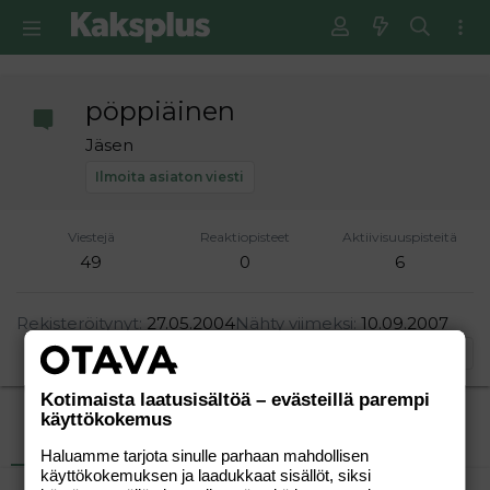
pöppiäinen
Jäsen
Ilmoita asiaton viesti
Viestejä
Reaktiopisteet
Aktiivisuuspisteitä
49
0
6
Rekisteröitynyt
27.05.2004
Nähty viimeksi
10.09.2007
Etsi
Kotimaista laatusisältöä – evästeillä parempi
käyttökokemus
Uusimmat viestit
Tietoja
Haluamme tarjota sinulle parhaan mahdollisen
käyttökokemuksen ja laadukkaat sisällöt, siksi