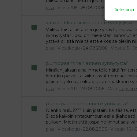
taikka omaani. Mutta jos tosissasi haluat sy
pisa
Viesti #15
25.08.2006
Osio:
Lapsen 
Tietosuoja
vauvan liikkuminen ennen synnytystä
Vaikka toista lasta olen jo synnyttämässä, n
synnytystä? Joku on mielestäni sanonut et
ystävä oli sitä mieltä että eikös se olekin 
pisa
Viestiketju
24.08.2006
Viestiä: 5
O
pumppaaminen ennen synnytystä?
Minäkin jaksan aina ihmetellä näitä "miten
loputkin päivät tai viikot ovat normaali ras
jokin ongelma ja siksi pitäisi ennakkoon syn
pisa
Viesti #11
23.08.2006
Osio:
Lapsen 
pumppaaminen ennen synnytystä?
Olenko hullu???? Luin jostain, kai täältä, e
Siispä kaivoin rintapumpun esille (kahdes
pulloon. Mietin että jospa ne rinnat saisi v
pisa
Viestiketju
22.08.2006
Viestiä: 16
O