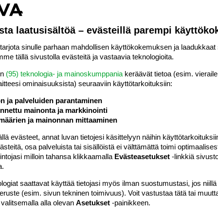
ako isä hoitovapaata?
mutta eiköhän aika moni asia ole sovittavissa. Esikoisen tullessa
sta laatusisältöä – evästeillä parempi käyttök
n on ilmoittanut LA työnanatjalleen ja varoittanut että kun
n, oli tilanne töissä sitten mikä...
rjota sinulle parhaan mahdollisen käyttökokemuksen ja laadukkaat s
 saaminen
me tällä sivustolla evästeitä ja vastaavia teknologioita.
en
(95) teknologia- ja mainoskumppania
keräävät tietoa (esim. vieraile
laitteesi ominaisuuk­sista) seuraaviin käyttötarkoituksiin:
a en voi vielä sanoa mutta kohtapa tuo selviää, LA 3.9
ön ja palveluiden parantaminen
n saaminen
nettu mainonta ja markkinointi
määrien ja mainonnan mittaaminen
o supistellut tuntuvasti muutamina öinä ja iltoina että eipä
 evästeet, annat luvan tietojesi käsittelyyn näihin käyttötarkoituksiin
n jo kättärille kun supistelut tuntuivat niin voimakkailta ja tulivat
teitä, osa palveluista tai sisällöistä ei välttämättä toimi optimaalisest
ä puhelussa taisi olla koska...
intojasi milloin tahansa klikkaamalla
Evästeasetukset
-linkkiä sivust
saaminen
a.
logiat saattavat käyttää tietojasi myös ilman suostumustasi, jos niillä
peruste (esim. sivun tekninen toimivuus). Voit vastustaa tätä tai muutt
yttäisi kotona, vaikka ensimmäinen synnytys menikin hyvin ...
 valitsemalla alla olevan
Asetukset
-painikkeen.
ä enkä missään nimessä haluaisi vaarantaa pienokaisen elämää