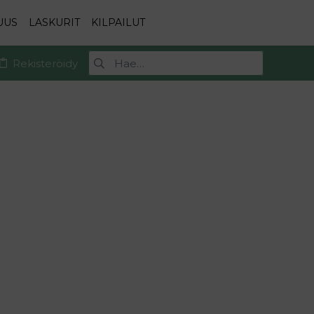
UUS
LASKURIT
KILPAILUT
Rekisteröidy