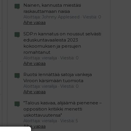
Nainen, kannusta miestäsi
raskauttamaan naisia
Aloittaja: Johnny Appleseed
Viestiä: 0
Aihe vapaa
SDP:n kannatus on noussut selvästi
eduskuntavaaleista 2023
kokoomuksen ja persujen
romahtanut
Aloittaja: vierailija
Viestiä: 0
Aihe vapaa
Ruotsi lennättää satoja vankeja
Viroon kärsimään tuomiota
Aloittaja: vierailija
Viestiä: 0
Aihe vapaa
"Talous kasvaa, alijäämä pienenee –
opposition kritiikki menetti
uskottavuutensa"
Aloittaja: vierailija
Viestiä: 5
Aihe vapaa