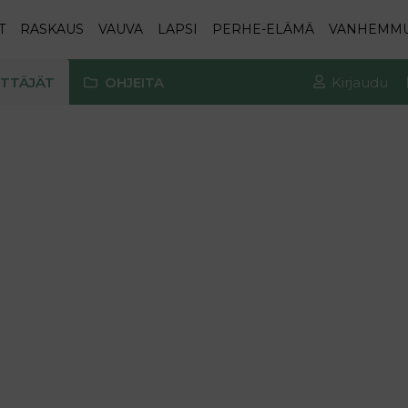
T
RASKAUS
VAUVA
LAPSI
PERHE-ELÄMÄ
VANHEMM
TTÄJÄT
OHJEITA
Kirjaudu