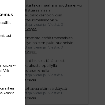
”Minkä takia maahanmuuttaja ei voi
osallistua samaan
okemus
potkupallokerhoon kuin
kantasuomalainenkin?
isällöt,
Aloittaja: vierailija
Viestiä: 0
Aihe vapaa
mis­tasi
Vasemmisto estää transnaisilta
pääsyn naisten pukuhuoneisiin
Aloittaja: vierailija
Viestiä: 0
Aihe vapaa
Mustat hiukset tällä useista
raiskauksista epäillyllä
. Mikäli et
turkulaismiehellä
i. Voit
Aloittaja: vierailija
Viestiä: 4
on
Aihe vapaa
 on siihen
Oksettavaa eläinrääkkäystä
aa kaikkia
Aloittaja: vierailija
Viestiä: 1
Aihe vapaa