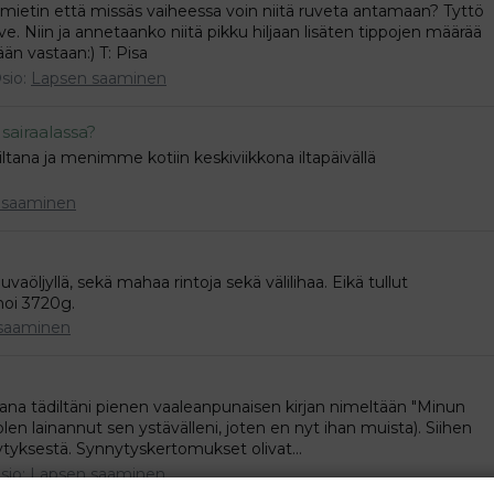
 mietin että missäs vaiheessa voin niitä ruveta antamaan? Tyttö
ve. Niin ja annetaanko niitä pikku hiljaan lisäten tippojen määrää
än vastaan:) T: Pisa
sio:
Lapsen saaminen
sairaalassa?
i-iltana ja menimme kotiin keskiviikkona iltapäivällä
 saaminen
uvaöljyllä, sekä mahaa rintoja sekä välilihaa. Eikä tullut
inoi 3720g.
saaminen
kana tädiltäni pienen vaaleanpunaisen kirjan nimeltään "Minun
len lainannut sen ystävälleni, joten en nyt ihan muista). Siihen
tyksestä. Synnytyskertomukset olivat...
sio:
Lapsen saaminen