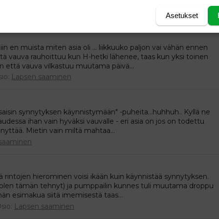
nnyttää kotona, niin mielestäni sinun...
saaminen
Asetukset
iin en muista miten asia oli ... liikkuuko paljon vai vähän ennen
tä vauva rauhoittuu kun H-hetki lähenee, taas kun yksi toinen
niin että vauva vilkastuu muutama päivä...
sio:
Lapsen saaminen
 saisin synnytyksen käynnistymään" -puheita...huhhuh.. Kyllä ne
kaudessa ihan vain hyväksi vauvalle - eri asia on jos on todettu
nyttää. Mietin vain miltä mahtaa...
saaminen
ttä rintojen hierominen voisi ikään kuin käynnistää synnytyksen.
ti olen tämän tehnyt) ja pumppailin kunnes tuli muutama droppu
ähän esimakua siitä imemisestä taas...
sio:
Lapsen saaminen