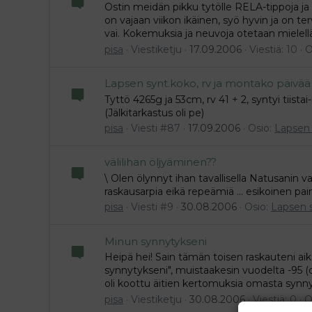
Ostin meidän pikku tytölle RELA-tippoja ja
on vajaan viikon ikäinen, syö hyvin ja on ter
vai. Kokemuksia ja neuvoja otetaan mielellä
pisa
Viestiketju
17.09.2006
Viestiä: 10
O
Lapsen synt.koko, rv ja montako päivää 
Tyttö 4265g ja 53cm, rv 41 + 2, syntyi tiista
(Jälkitarkastus oli pe)
pisa
Viesti #87
17.09.2006
Osio:
Lapsen
välilihan öljyäminen??
\ Olen ölynnyt ihan tavallisella Natusanin va
raskausarpia eikä repeämiä ... esikoinen pa
pisa
Viesti #9
30.08.2006
Osio:
Lapsen 
Minun synnytykseni
Heipä hei! Sain tämän toisen raskauteni ai
synnytykseni", muistaakesin vuodelta -95 (o
oli koottu äitien kertomuksia omasta synny
pisa
Viestiketju
30.08.2006
Viestiä: 0
O