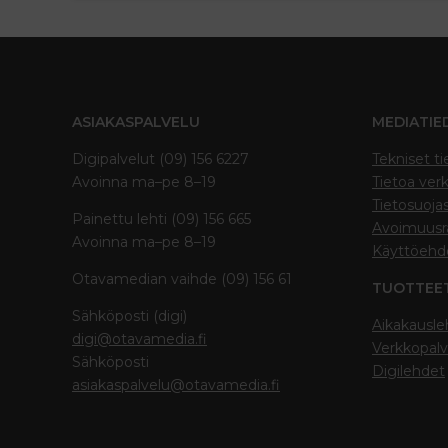
ASIAKASPALVELU
MEDIATIE
Digipalvelut (09) 156 6227
Tekniset ti
Avoinna ma–pe 8–19
Tietoa verk
Tietosuoja
Painettu lehti (09) 156 665
Avoimuusra
Avoinna ma–pe 8–19
Käyttöehd
Otavamedian vaihde (09) 156 61
TUOTTEE
Sähköposti (digi)
Aikakausle
digi@otavamedia.fi
Verkkopalv
Sähköposti
Digilehdet
asiakaspalvelu@otavamedia.fi