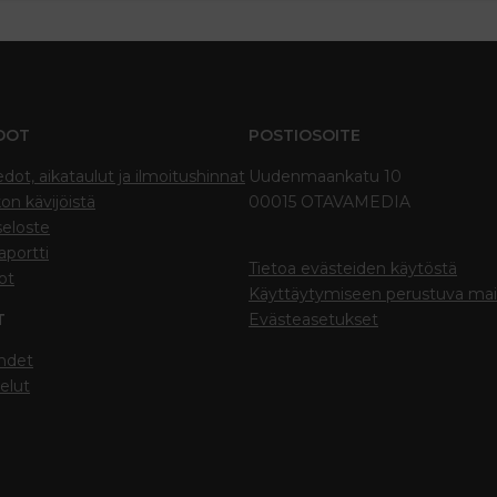
DOT
POSTIOSOITE
edot, aikataulut ja ilmoitushinnat
Uudenmaankatu 10
on kävijöistä
00015 OTAVAMEDIA
seloste
portti
Tietoa evästeiden käytöstä
ot
Käyttäytymiseen perustuva ma
T
Evästeasetukset
hdet
elut