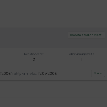
Ilmoita asiaton viesti
Reaktiopisteet
Aktiivisuuspisteitä
0
1
8.2006
Nähty viimeksi
17.09.2006
Etsi