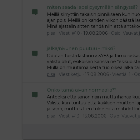
miten saada lapsi pysymään sängyssä?
Meillä siirryttiin takaisin pinnikseen kun h
ajan pois. Meillä on kahden viikon päästä l
Minä ajattelin sitten tehdä niin että antak
pisa
Viesti #10
19.08.2006
Osio:
Vauvat 
jalka/nivunen puutuu - miksi?
Odotan toista lastani rv 37+3 ja tämä raska
välistä ollut, esikoisen kanssa ne "esisupist
Mulla on muutama kerta tuo oikea jalka tai
pisa
Viestiketju
17.08.2006
Viestiä: 1
Os
Onko tämä aivan normaalia??
Anteeksi että sanon näin mutta ihanaa kuul
Välistä kun tuntuu että kaikkien muitten lap
ja söpö, mutta sitten tulee niitä mahdottomia
pisa
Viesti #13
15.08.2006
Osio:
Vauvat j