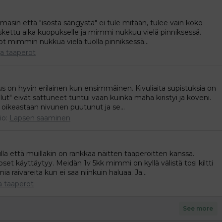
uomasin että "isosta sängystä" ei tule mitään, tulee vain koko
askettu aika kuopukselle ja mimmi nukkuu vielä pinniksessä.
oot mimmin nukkua vielä tuolla pinniksessä...
ja taaperot
us on hyvin erilainen kun ensimmäinen. Kivuliaita supistuksia on
elut" eivät sattuneet tuntui vaan kuinka maha kiristyi ja koveni.
 oikeastaan nivunen puutunut ja se...
io:
Lapsen saaminen
la että muillakin on rankkaa näitten taaperoitten kanssa.
set käyttäytyy. Meidän 1v 5kk mimmi on kyllä välistä tosi kiltti
 raivareita kun ei saa niinkuin haluaa. Ja...
a taaperot
See more