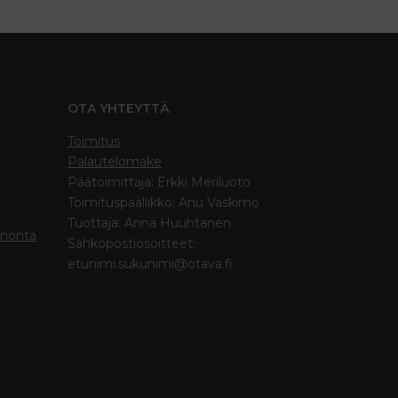
OTA YHTEYTTÄ
Toimitus
Palautelomake
Päätoimittaja: Erkki Meriluoto
Toimituspäällikkö: Anu Vaskimo
Tuottaja: Anna Huuhtanen
inonta
Sähköpostiosoitteet:
etunimi.sukunimi@otava.fi