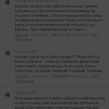
Allegrosta kokemuksia
Kaipalen allegron käyttäjiltä kokemuksia. Tuleeko
puhtaaksi ja onko perheessänne atoopikkoja tai
muuten herkkikksiä...Entä kumpaa kannattaa ostaa
tavallista allegroa vai plussaa? Meillä tuli Erisanista nii
pahat ihottumat keskimmäiselle että sitä ei voi
käyttää. Tällä hetkellä käytössä on Swipen...
pillipulla
Viestiketju
08.05.2009
Viestiä: 5
Osio:
Aihe vapaa
Sivut jökkiii!!!!
Heittikö nämä sivut äsken pihalle??? Mulla heitti ja
kirjotti että error....Ehkä olis tosiaankin aika poistaa
noita todella vanhoja ketjuja..nii jos sitten toimis
paremmin. :headwall: :headwall: :headwall: :headwall:
pillipulla
Viestiketju
07.04.2009
Viestiä: 5
Osio:
Aihe vapaa
VAROKAA!!
Mua tässä taannoin huijattiin pahasti ei tällä kirpparilla
mutta muualta. Sain kuvat kännykällä otettuna ja
kuvat eivät vastanneet mitä sain loppujen lopuksi