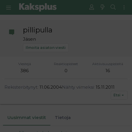
pillipulla
Jäsen
Ilmoita asiaton viesti
Viestejä
Reaktiopisteet
Aktiivisuuspisteitä
386
0
16
Rekisteröitynyt
11.06.2004
Nähty viimeksi
15.11.2011
Etsi
Uusimmat viestit
Tietoja