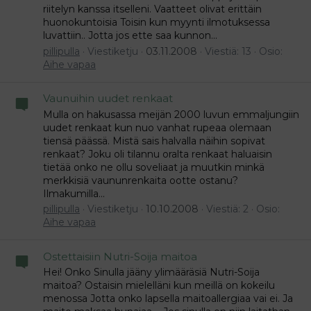
riitelyn kanssa itselleni. Vaatteet olivat erittäin
huonokuntoisia Toisin kun myynti ilmotuksessa
luvattiin.. Jotta jos ette saa kunnon...
pillipulla
Viestiketju
03.11.2008
Viestiä: 13
Osio:
Aihe vapaa
Vaunuihin uudet renkaat
Mulla on hakusassa meijän 2000 luvun emmaljungiin
uudet renkaat kun nuo vanhat rupeaa olemaan
tiensä päässä. Mistä sais halvalla näihin sopivat
renkaat? Joku oli tilannu oralta renkaat haluaisin
tietää onko ne ollu soveliaat ja muutkin minkä
merkkisiä vaununrenkaita ootte ostanu?
Ilmakumilla...
pillipulla
Viestiketju
10.10.2008
Viestiä: 2
Osio:
Aihe vapaa
Ostettaisiin Nutri-Soija maitoa
Hei! Onko Sinulla jääny ylimääräsiä Nutri-Soija
maitoa? Ostaisin mielelläni kun meillä on kokeilu
menossa Jotta onko lapsella maitoallergiaa vai ei. Ja