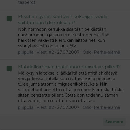
taaperot
Miksihän gynet koettaan kokoajan saada
vaihtamaan h.kierukkaan?
Noh hormoonikerrukka sisältään pelkästään
naishormoonia ja siinä ei ole estrogeenia. Itse
harkitsen vakavsti kierrukan laittoa heti kun
synnytkysestä on kulunu ½v.
pillipulla
Viesti #2
27.07.2007
Osio:
Perhe-elämä
Mahdollisimman matalahormoniset ye-pillerit?
Mä kysyin laitoksella lääkäriltä että mitä ehkääsyä
vois jatkossa ajatella kun ns. tavallisista pillereistä
tulee jumalattomia migreenikohtauksia. Niin
vaihtoehdot annettiin että hormoonikierrukka taikka
sitten cerazette pillerit. Jotta oon todennu saman
että vuotoja on mutta toivon että se...
pillipulla
Viesti #2
27.07.2007
Osio:
Perhe-elämä
See more