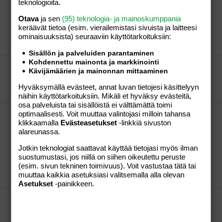
teknologioita.
mulla on 2 viikkoa ollu menkat |O .jotta tänään soitin
lääkärille ja se käski lopettaa niitten popsimisen jos
Otava
ja sen
(95) teknologia- ja mainoskumppania
vaikka loppus nyt sitten. Että enään en itteeni niitä
keräävät tietoa (esim. vierailemis­tasi sivuista ja laitteesi
tuki.
ominaisuuk­sista) seuraaviin käyttötarkoituksiin:
pillipulla
Viesti #7
15.08.2007
Osio:
Perhe-elämä
Sisällön ja palveluiden parantaminen
Kohdennettu mainonta ja markkinointi
onkohan nykyajan hirsitalot lämpimiä?
Kävijämäärien ja mainonnan mittaaminen
Kyllä ne pitää ja ovat hengittäviä
Hyväksymällä evästeet, annat luvan tietojesi käsittelyyn
pillipulla
Viesti #2
12.08.2007
Osio:
Aihe vapaa
näihin käyttötarkoituksiin. Mikäli et hyväksy evästeitä,
osa palveluista tai sisällöistä ei välttämättä toimi
Raskaana ja hb 102. Voinkohan ottaa 2 tablettia
optimaalisesti. Voit muuttaa valintojasi milloin tahansa
klikkaamalla
Evästeasetukset
-linkkiä sivuston
Retaferia/päivässä?
alareunassa.
voit ottaa..mutta mitäs jos kokeilisit maltoferin
tippoja saman aikasesti ja ananasmehun kanssa tai
Jotkin teknologiat saattavat käyttää tietojasi myös ilman
jonkun mikä on c-vitaminoitu. Mä oon aikaa syöny
suostumustasi, jos niillä on siihen oikeutettu peruste
noita tippoja ja sparttosinen tapuja
(esim. sivun tekninen toimivuus). Voit vastustaa tätä tai
muuttaa kaikkia asetuksiasi valitsemalla alla olevan
pillipulla
Viesti #12
12.08.2007
Osio:
Aihe vapaa
Asetukset
-painikkeen.
Kuparikierukan laitto ja menkattomuus.
suosittellaan laittamaa ennen kun menkat
loppuu...Niin se menee helpommin paikoilleen.