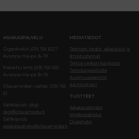
ASIAKASPALVELU
MEDIATIEDOT
Digipalvelut (09) 156 6227
Tekniset tiedot, aikataulut ja
Avoinna ma–pe 8–19
ilmoitushinnat
Tietoa verkon kävijöistä
Painettu lehti (09) 156 665
Tietosuojaseloste
Avoinna ma–pe 8–19
Avoimuusraportti
Käyttöehdot
Otavamedian vaihde (09) 156
61
TUOTTEET
Sähköposti (digi)
Aikakauslehdet
digi@otavamedia.fi
Verkkopalvelut
Sähköposti
Digilehdet
asiakaspalvelu@otavamedia.fi