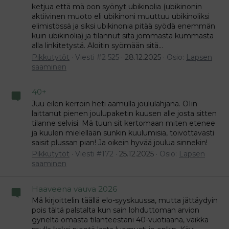
ketjua että mä oon syönyt ubikinolia (ubikinonin
aktiivinen muoto eli ubikinoni muuttuu ubikinoliksi
elimistössä ja siksi ubikinonia pitää syödä enemmän
kuin ubikinolia) ja tilannut sitä jommasta kummasta
alla linkitetystä. Aloitin syömään sitä...
Pikkutytöt
Viesti #2 525
28.12.2025
Osio:
Lapsen
saaminen
40+
Juu eilen kerroin heti aamulla joululahjana. OIin
laittanut pienen joulupaketin kuusen alle josta sitten
tilanne selvisi. Mä tuun sit kertomaan miten etenee
ja kuulen mielellään sunkin kuulumisia, toivottavasti
saisit plussan pian! Ja oikein hyvää joulua sinnekin!
Pikkutytöt
Viesti #172
25.12.2025
Osio:
Lapsen
saaminen
Haaveena vauva 2026
Mä kirjoittelin täällä elo-syyskuussa, mutta jättäydyin
pois tältä palstalta kun sain lohduttoman arvion
gyneltä omasta tilanteestani 40-vuotiaana, vaikka