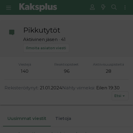
Pikkutytöt
Aktiivinen jäsen
·
41
Ilmoita asiaton viesti
Viestejä
Reaktiopisteet
Aktiivisuuspisteitä
140
96
28
Rekisteröitynyt
21.01.2024
Nähty viimeksi
Eilen 19:30
Etsi
Uusimmat viestit
Tietoja