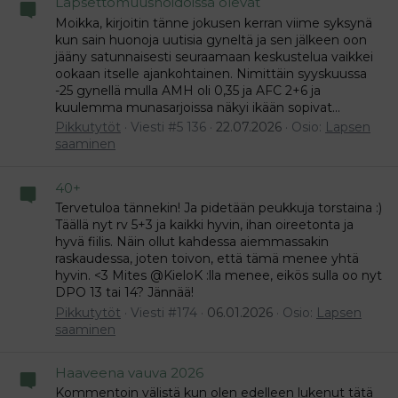
Lapsettomuushoidoissa olevat
Moikka, kirjoitin tänne jokusen kerran viime syksynä
kun sain huonoja uutisia gyneltä ja sen jälkeen oon
jääny satunnaisesti seuraamaan keskustelua vaikkei
ookaan itselle ajankohtainen. Nimittäin syyskuussa
-25 gynellä mulla AMH oli 0,35 ja AFC 2+6 ja
kuulemma munasarjoissa näkyi ikään sopivat...
Pikkutytöt
Viesti #5 136
22.07.2026
Osio:
Lapsen
saaminen
40+
Tervetuloa tännekin! Ja pidetään peukkuja torstaina :)
Täällä nyt rv 5+3 ja kaikki hyvin, ihan oireetonta ja
hyvä fiilis. Näin ollut kahdessa aiemmassakin
raskaudessa, joten toivon, että tämä menee yhtä
hyvin. <3 Mites @KieloK :lla menee, eikös sulla oo nyt
DPO 13 tai 14? Jännää!
Pikkutytöt
Viesti #174
06.01.2026
Osio:
Lapsen
saaminen
Haaveena vauva 2026
Kommentoin välistä kun olen edelleen lukenut tätä