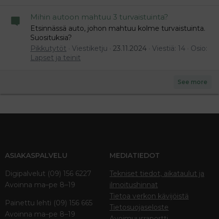
Mihin autoon mahtuu 3 turvaistuinta?
Etsinnässä auto, johon mahtuu kolme turvaistuinta.
Suosituksia?
Pikkutytöt
Viestiketju
23.11.2024
Viestiä: 14
Osio:
Lapset ja teinit
See more
ASIAKASPALVELU
MEDIATIEDOT
Digipalvelut (09) 156 6227
Tekniset tiedot, aikataulut ja
Avoinna ma–pe 8–19
ilmoitushinnat
Tietoa verkon kävijöistä
Painettu lehti (09) 156 665
Tietosuojaseloste
Avoinna ma–pe 8–19
Avoimuusraportti