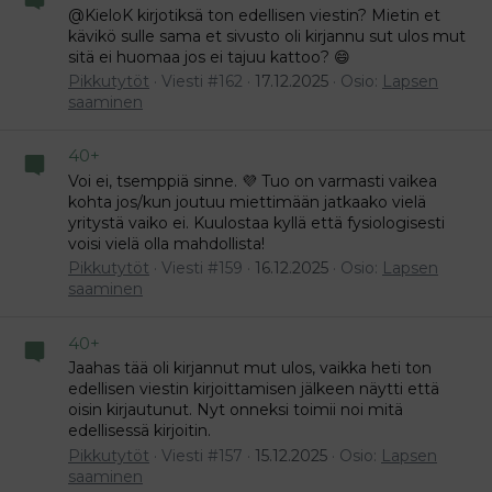
@KieloK kirjotiksä ton edellisen viestin? Mietin et
kävikö sulle sama et sivusto oli kirjannu sut ulos mut
sitä ei huomaa jos ei tajuu kattoo? 😄
Pikkutytöt
Viesti #162
17.12.2025
Osio:
Lapsen
saaminen
40+
Voi ei, tsemppiä sinne. 💜 Tuo on varmasti vaikea
kohta jos/kun joutuu miettimään jatkaako vielä
yritystä vaiko ei. Kuulostaa kyllä että fysiologisesti
voisi vielä olla mahdollista!
Pikkutytöt
Viesti #159
16.12.2025
Osio:
Lapsen
saaminen
40+
Jaahas tää oli kirjannut mut ulos, vaikka heti ton
edellisen viestin kirjoittamisen jälkeen näytti että
oisin kirjautunut. Nyt onneksi toimii noi mitä
edellisessä kirjoitin.
Pikkutytöt
Viesti #157
15.12.2025
Osio:
Lapsen
saaminen