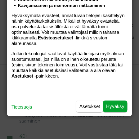
Kävijämäärien ja mainonnan mittaaminen
40+
Kiitos, niiin paljon toivon sitä! Jokos sulla on ovis nyt
Hyväksymällä evästeet, annat luvan tietojesi käsittelyyn
jos menkat kesti vajaat pari viikkoa? Mä yritän puhua
näihin käyttötarkoituksiin. Mikäli et hyväksy evästeitä,
itselleni järkeä ettei kannata testata huomenna DPO
osa palveluista tai sisällöistä ei välttämättä toimi
8 mutta saapa nähdä. Mulla on herkkiä testejä suht
optimaalisesti. Voit muuttaa valintojasi milloin tahansa
halvalla ostettuna ettei se nyt maailmaa kaada vaikka
klikkaamalla
Evästeasetukset
-linkkiä sivuston
alareunassa.
testaiskin.
Pikkutytöt
Viesti #166
20.12.2025
Osio:
Lapsen
Jotkin teknologiat saattavat käyttää tietojasi myös ilman
saaminen
suostumustasi, jos niillä on siihen oikeutettu peruste
(esim. sivun tekninen toimivuus). Voit vastustaa tätä tai
muuttaa kaikkia asetuksiasi valitsemalla alla olevan
40+
Asetukset
-painikkeen.
Joo se näkymä on kyl outo ku ei heti näe onko
kirjautunut vai ei toisin ku ennen uudistusta. Mutta
palatakseni sun aiempaan kysymykseen niin täällä
DPO 4. Luulen että maanantaina testaan, vaikka
fiksumpaa olis odottaa keskiviikkoon eli jouluaattoon
Asetukset
Hyväksy
Tietosuoja
DPO 11 että varmasti näkyis. Ois ihan paras...
Pikkutytöt
Viesti #164
17.12.2025
Osio:
Lapsen
saaminen
40+