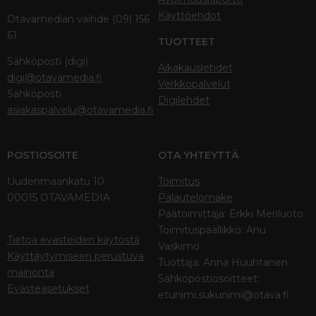
Käyttöehdot
Otavamedian vaihde (09) 156
61
TUOTTEET
Sähköposti (digi)
Aikakauslehdet
digi@otavamedia.fi
Verkkopalvelut
Sähköposti
Digilehdet
asiakaspalvelu@otavamedia.fi
POSTIOSOITE
OTA YHTEYTTÄ
Uudenmaankatu 10
Toimitus
00015 OTAVAMEDIA
Palautelomake
Päätoimittaja: Erkki Meriluoto
Toimituspäällikkö: Anu
Tietoa evästeiden käytöstä
Vaskimo
Käyttäytymiseen perustuva
Tuottaja: Anna Huuhtanen
mainonta
Sähköpostiosoitteet:
Evästeasetukset
etunimi.sukunimi@otava.fi