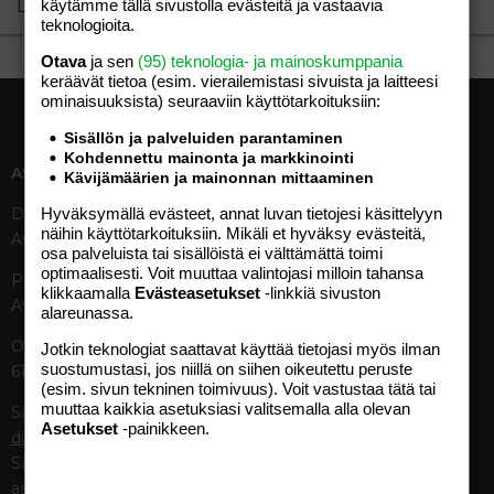
käytämme tällä sivustolla evästeitä ja vastaavia
Lataa…
teknologioita.
Otava
ja sen
(95) teknologia- ja mainoskumppania
keräävät tietoa (esim. vierailemis­tasi sivuista ja laitteesi
ominaisuuk­sista) seuraaviin käyttötarkoituksiin:
Sisällön ja palveluiden parantaminen
Kohdennettu mainonta ja markkinointi
ASIAKASPALVELU
MEDIATIEDOT
Kävijämäärien ja mainonnan mittaaminen
Hyväksymällä evästeet, annat luvan tietojesi käsittelyyn
Digipalvelut (09) 156 6227
Tekniset tiedot, aikataulut ja
näihin käyttötarkoituksiin. Mikäli et hyväksy evästeitä,
Avoinna ma–pe 8–19
ilmoitushinnat
osa palveluista tai sisällöistä ei välttämättä toimi
Tietoa verkon kävijöistä
optimaalisesti. Voit muuttaa valintojasi milloin tahansa
Painettu lehti (09) 156 665
Tietosuojaseloste
klikkaamalla
Evästeasetukset
-linkkiä sivuston
Avoinna ma–pe 8–19
alareunassa.
Avoimuusraportti
Käyttöehdot
Otavamedian vaihde (09) 156
Jotkin teknologiat saattavat käyttää tietojasi myös ilman
suostumustasi, jos niillä on siihen oikeutettu peruste
61
TUOTTEET
(esim. sivun tekninen toimivuus). Voit vastustaa tätä tai
muuttaa kaikkia asetuksiasi valitsemalla alla olevan
Sähköposti (digi)
Aikakauslehdet
Asetukset
-painikkeen.
digi@otavamedia.fi
Verkkopalvelut
Sähköposti
Digilehdet
asiakaspalvelu@otavamedia.fi