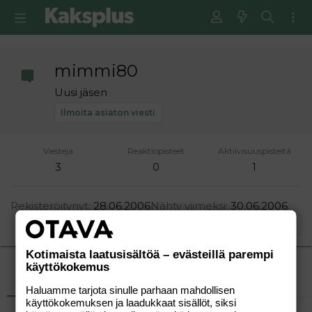
mimmi80
Uusi jäsen
Ilmoita asiaton viesti
Viestejä
Reaktiopisteet
Aktiivisuuspisteitä
3
0
1
Rekisteröitynyt
28.06.2006
Nähty viimeksi
30.06.2006
Etsi
Kotimaista laatusisältöä – evästeillä parempi
käyttökokemus
Uusimmat viestit
Tietoja
Haluamme tarjota sinulle parhaan mahdollisen
käyttökokemuksen ja laadukkaat sisällöt, siksi