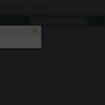
UUS
LASKURIT
KILPAILUT
Rekisteröidy