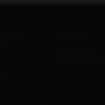
DOT
POSTIOSOITE
edot, aikataulut ja ilmoitushinnat
Uudenmaankatu 10
on kävijöistä
00015 OTAVAMEDIA
seloste
portti
Tietoa evästeiden käytöstä
ot
Käyttäytymiseen perustuva ma
T
Evästeasetukset
hdet
elut