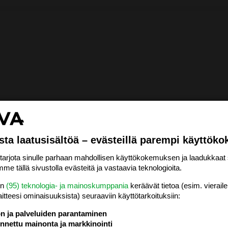
sta laatusisältöä – evästeillä parempi käyttök
rjota sinulle parhaan mahdollisen käyttökokemuksen ja laadukkaat s
me tällä sivustolla evästeitä ja vastaavia teknologioita.
en
(95) teknologia- ja mainoskumppania
keräävät tietoa (esim. vieraile
laitteesi ominaisuuk­sista) seuraaviin käyttötarkoituksiin:
ön ja palveluiden parantaminen
nettu mainonta ja markkinointi