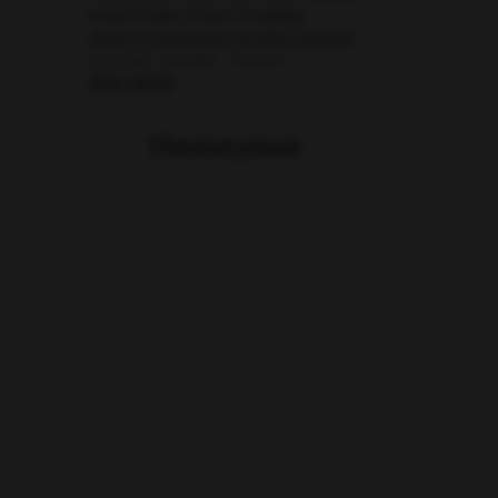
enemmän muun muassa
rakennusalalla ja teollisuudessa"
Aloittaja: vierailija
Viestiä: 0
Aihe vapaa
Yhteistyössä