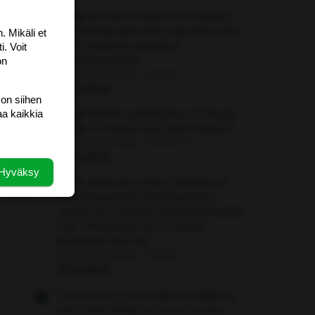
Helsingin Sanomissa kehotetaan
suomalaisia jäämään lapsettomiksi
. Mikäli et
jotta maailma pelastuu
i. Voit
ekokatastrofilta.
on
Aloittaja: vierailija
Viestiä: 1
Aihe vapaa
 on siihen
Iltasanomien pääkirjoitus: Entä jos
aa kaikkia
Riikka Purrasta tulisi pääministeri?
Aloittaja: vierailija
Viestiä: 0
Aihe vapaa
Hyväksy
Juha vihaa sanontaa ”kaikella on
tarkoituksensa” Mikä tarkoitus
vaimon ja 3 lapsen menettämisellä
olisi? Minustakin se on täysin
älyvapaa sanonta
Aloittaja: vierailija
Viestiä: 3
Aihe vapaa
"Duunitorin tuore tilasto paljastaa,
että töitä riittää nyt viime vuotta