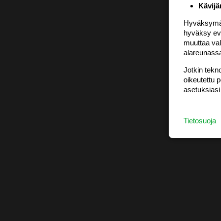
Kävijä
Hyväksymällä
hyväksy eväs
muuttaa val
alareunass
Jotkin tekno
oikeutettu 
asetuksiasi
Tietosuoja