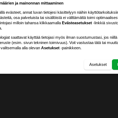
määrien ja mainonnan mittaaminen
 evästeet, annat luvan tietojesi käsittelyyn näihin käyttötarkoituksiin
teitä, osa palveluista tai sisällöistä ei välttämättä toimi optimaalisest
intojasi milloin tahansa klikkaamalla
Evästeasetukset
-linkkiä sivust
a.
logiat saattavat käyttää tietojasi myös ilman suostumustasi, jos niillä
peruste (esim. sivun tekninen toimivuus). Voit vastustaa tätä tai muutt
 valitsemalla alla olevan
Asetukset
-painikkeen.
Asetukset