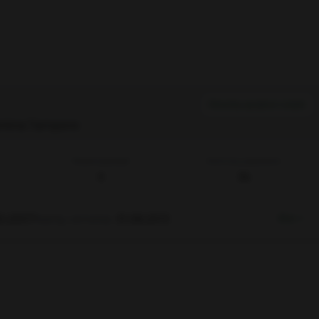
Ilmoita asiaton viesti
intina
Tampere
Reaktiopisteet
Aktiivisuuspisteitä
0
36
5.2007
Nähty viimeksi
31.08.2013
Etsi