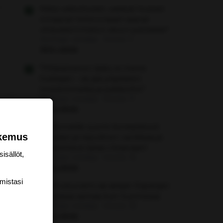
Miksi valkoihoiset, vaaleat hiukset
omaavat heteronaiset saavat
vihavasemmiston raivon partaalle?
Aloittaja: vierailija
Viestiä: 0
Aihe vapaa
"Yhteisöveron lasku ei mene
hukkaan – se jää yritykseen
investoinneiksi ja palkkoihin"
Aloittaja: vierailija
Viestiä: 11
Aihe vapaa
Ukrilorveille suomi-konepistooli
okemus
kouraan ja repullinen vanikkaa ja
lähetettävä takas Ukrainaan!
isällöt,
Aloittaja: vierailija
Viestiä: 16
Aihe vapaa
mis­tasi
Mamutsunami sai aikaan Espanjan
Ceutassa samaa kuin Suomessa
Aloittaja: vierailija
Viestiä: 32
Aihe vapaa