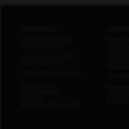
ASIAKASPALVELU
MEDIATIE
Digipalvelut (09) 156 6227
Tekniset ti
Avoinna ma–pe 8–19
Tietoa verk
Tietosuoja
Painettu lehti (09) 156 665
Avoimuusra
Avoinna ma–pe 8–19
Käyttöehd
Otavamedian vaihde (09) 156 61
TUOTTEE
Sähköposti (digi)
Aikakausle
digi@otavamedia.fi
Verkkopalv
Sähköposti
Digilehdet
asiakaspalvelu@otavamedia.fi