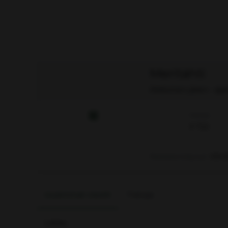
Meritähti
Aktiivinen jäsen
·
sija
Viestejä
3 722
Rekisteröitynyt
09.0
Uusimmat viestit
Tietoja
Lataa…