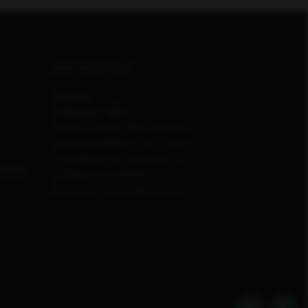
OTA YHTEYTTÄ
Toimitus
Palautelomake
Päätoimittaja: Erkki Meriluoto
Toimituspäällikkö: Anu Vaskimo
Tuottaja: Anna Huuhtanen
inonta
Sähköpostiosoitteet:
etunimi.sukunimi@otava.fi