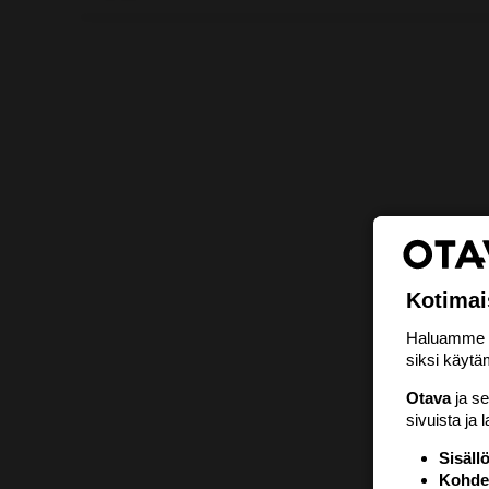
Kotimai
Haluamme ta
siksi käytäm
Otava
ja s
sivuista ja 
Sisäll
Kohden