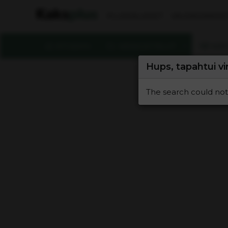
PLUSSALAISET
VAUVAHAAVEE
ETUSIVU
KESKUSTELUT
KÄY
Hups, tapahtui vi
The search could not