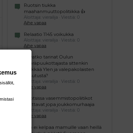
Ruotsin tiukka
maahanmuuttopolitiikka 👍
Aloittaja: vierailija
Viestiä: 0
Aihe vapaa
Relaatio 1145 voikukka
Aloittaja: vierailija
Viestiä: 0
Aihe vapaa
Olivatko tarinat Oulun
pyöräpuukottajasta sittenkin
pelkkää Ylen ja valepakolaisten
okemus
husutusta?
Aloittaja: vierailija
Viestiä: 0
isällöt,
Aihe vapaa
Ruotsissa vasemmistopoliitikot
mis­tasi
fanittavat jopa joukkomurhaajia
Aloittaja: vierailija
Viestiä: 0
Aihe vapaa
Viro ei kelpaa mamuille vaan heillä