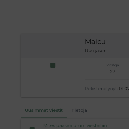
Maicu
Uusi jäsen
Viestejä
27
Rekisteröitynyt
01.0
Uusimmat viestit
Tietoja
Mites pääsee omiin viesteihin