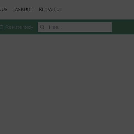
UUS
LASKURIT
KILPAILUT
Rekisteröidy