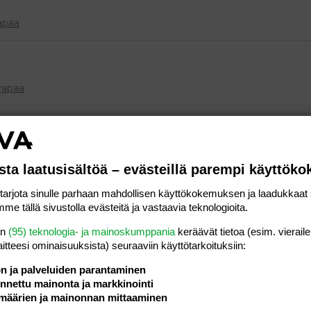
apaa
vapaa
 jos kivekset ei laskeudu.Mutta meilläkään ei tiedetä suvusta
ta.Itse en myöskään tupakoinut raskaana ollessani.Leikkausta
aikat ei ole vielä niin tiukat,voi olla...
sta laatusisältöä – evästeillä parempi käyttök
vapaa
rjota sinulle parhaan mahdollisen käyttökokemuksen ja laadukkaat s
me tällä sivustolla evästeitä ja vastaavia teknologioita.
 olivat tuntevinaan pojan kivekset jossain ylhäällä.Ravattiin sit
en
(95) teknologia- ja mainoskumppania
keräävät tietoa (esim. vieraile
pojan ollessa 1v 3kk.Leikkaus suju hyvin mut uutiset oli
laitteesi ominaisuuk­sista) seuraaviin käyttötarkoituksiin:
kastuneet.No sit oli jälkitarkastuksia...
ön ja palveluiden parantaminen
vapaa
nettu mainonta ja markkinointi
määrien ja mainonnan mittaaminen