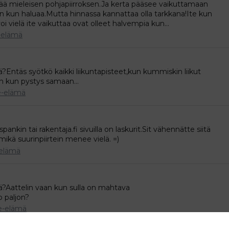
ytää mieleisen pohjapiirroksen.Ja kerta pääsee vaikuttamaan
 kun haluaa.Mutta hinnassa kannattaa olla tarkkana!Ite kun
i vielä ite vaikuttaa ovat olleet halvempia kun...
-elämä
ä?Entäs syötkö kaikki liikuntapisteet,kun kummiskin liikut
in kun pystys samaan...
e-elämä
pankin tai rakentaja.fi sivuilla on laskurit.Sit vähennätte siitä
ikä suurinpiirtein menee vielä. =)
elämä
sä?Aattelin vaan kun sulla on mahtava
 paljon?
e-elämä