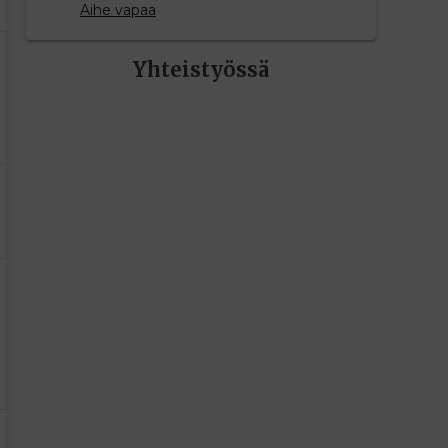
Aihe vapaa
Yhteistyössä