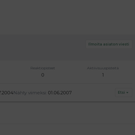
Ilmoita asiaton viesti
Reaktiopisteet
Aktiivisuuspisteitä
0
1
7.2004
Nähty viimeksi
01.06.2007
Etsi