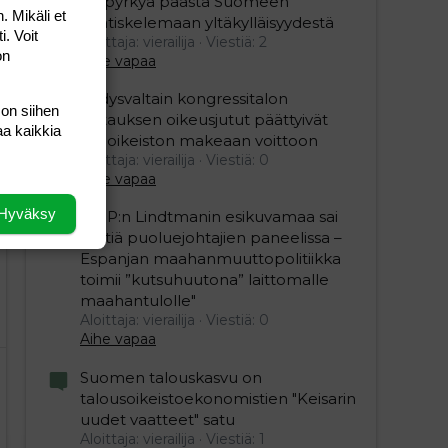
on pyrkyä päästä Suomeen
. Mikäli et
naatiskelemaan yltäkylläisyydestä
i. Voit
Aloittaja: vierailija
Viestiä: 2
on
Aihe vapaa
Yhdysvaltain kongressitalon
 on siihen
valtauksen oikeusjutut päättyivät
aa kaikkia
äärioikeiston makeaan voittoon
Aloittaja: vierailija
Viestiä: 0
Aihe vapaa
Hyväksy
"SDP:n Lindtmanin esikuvamaa sai
kyytiä puoluejohtajien paneelissa –
Espanjan maahanmuuttopolitiikka
toimii ”kutsuhuutona” laittomalle
maahantulolle"
Aloittaja: vierailija
Viestiä: 0
Aihe vapaa
Suomen talouskasvu on
talousoikeistoekonomistien "Keisarin
uudet vaatteet" satu
Aloittaja: vierailija
Viestiä: 1