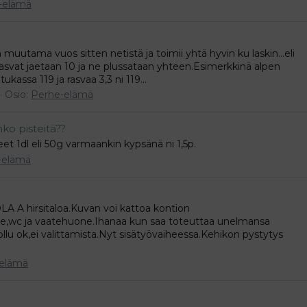
-elämä
n muutama vuos sitten netistä ja toimii yhtä hyvin ku laskin...eli
 rasvat jaetaan 10 ja ne plussataan yhteen.Esimerkkinä alpen
kassa 119 ja rasvaa 3,3 ni 119...
Osio:
Perhe-elämä
nko pisteitä??
et 1dl eli 50g varmaankin kypsänä ni 1,5p.
-elämä
A A hirsitaloa.Kuvan voi kattoa kontion
one,wc ja vaatehuone.Ihanaa kun saa toteuttaa unelmansa
i ollu ok,ei valittamista.Nyt sisätyövaiheessa.Kehikon pystytys
elämä