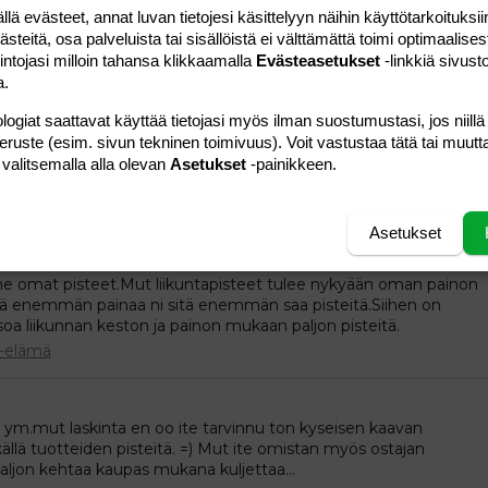
tuloon aikasemmin,mutta nyt on alkanu vähentyä(tyttö
 evästeet, annat luvan tietojesi käsittelyyn näihin käyttötarkoituksiin
ntanu lisäks,koska paino ei noussu,ni ei jaksa imeä tarpeeks
teitä, osa palveluista tai sisällöistä ei välttämättä toimi optimaalisest
 oli kyllä tyytyväinen tissimaidollakin...
intojasi milloin tahansa klikkaamalla
Evästeasetukset
-linkkiä sivust
a.
-elämä
logiat saattavat käyttää tietojasi myös ilman suostumustasi, jos niillä
peruste (esim. sivun tekninen toimivuus). Voit vastustaa tätä tai muutt
syö soseita ni 5 pistettä lisää.Se vaan mietityttää ku alottaahan
 valitsemalla alla olevan
Asetukset
-painikkeen.
,mut silti on lisäpisteet täysimettäjille?!?
e-elämä
Asetukset
an ne omat pisteet.Mut liikuntapisteet tulee nykyään oman painon
tä enemmän painaa ni sitä enemmän saa pisteitä.Siihen on
a liikunnan keston ja painon mukaan paljon pisteitä.
-elämä
in ym.mut laskinta en oo ite tarvinnu ton kyseisen kaavan
ällä tuotteiden pisteitä. =) Mut ite omistan myös ostajan
paljon kehtaa kaupas mukana kuljettaa...