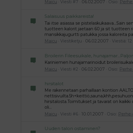
Maicu
Viesti #7
06.02.2007
Osio:
Perhe
Salaisuus paikkareista!
Tai itse asiassa se pistelaskukaava...Sain se
tuotteen kalorit jaetaan 60 ja sit tuotteen
mansikkajugurtti patukka jossa kaloreita patu
Maicu
Viestiketju
06.02.2007
Viestiä: 12
Broilerin Fileesuikale, hunajamar...Paljo
Kariniemen hunajamarinoidut broilerisuikale
Maicu
Viesti #2
06.02.2007
Osio:
Perhe
hirsitalot
Me rakennetaan parhaillaan kontion AALTOL
nettisivuilta.5h+keittiö,sauna,khh,pesuhu
hirsitalosta.Toimitukset ja tavarat on kaikk
oli...
Maicu
Viesti #6
10.01.2007
Osio:
Perhe-
Uuden talon ostaminen?