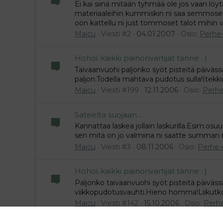
Ei kai siinä mitään tyhmää ole jos vaan lö
materiaaleihin kummiskin ni saa semmosen
oon kattellu ni just tommoset talot mihin vo
Maicu
Viesti #2
04.01.2007
Osio:
Perhe
Hohoi..kaikki painonvartijat tänne : )
Taivaanvuohi paljonko syöt pisteitä päiväss
paljon.Todella mahtava pudotus sulla!Itekk
Maicu
Viesti #199
12.11.2006
Osio:
Perh
Sateelta suojaan...
Kannattaa laskea jollain laskurilla.Esim.osuus
sen mitä on jo valmiina ni saatte summan m
Maicu
Viesti #3
08.11.2006
Osio:
Perhe-
Hohoi..kaikki painonvartijat tänne : )
Paljonko taivaanvuohi syöt pisteitä päiväs
viikkopudotusvauhti.Hieno homma!Liikutko
Maicu
Viesti #142
15.10.2006
Osio:
Perh