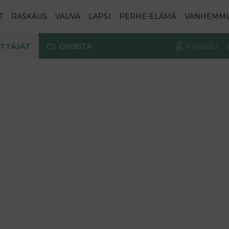
T
RASKAUS
VAUVA
LAPSI
PERHE-ELÄMÄ
VANHEMM
TTÄJÄT
OHJEITA
Kirjaudu