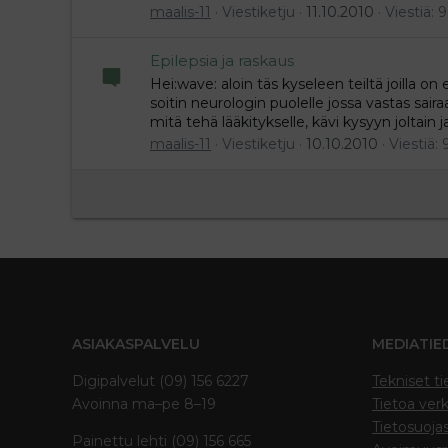
maalis-11
Viestiketju
11.10.2010
Viestiä: 9
Epilepsia ja raskaus
Hei:wave: aloin täs kyseleen teiltä joilla on 
soitin neurologin puolelle jossa vastas saira
mitä tehä lääkitykselle, kävi kysyyn joltain ja
maalis-11
Viestiketju
10.10.2010
Viestiä: 
ASIAKASPALVELU
MEDIATIE
Digipalvelut (09) 156 6227
Tekniset ti
Avoinna ma–pe 8–19
Tietoa verk
Tietosuoja
Painettu lehti (09) 156 665