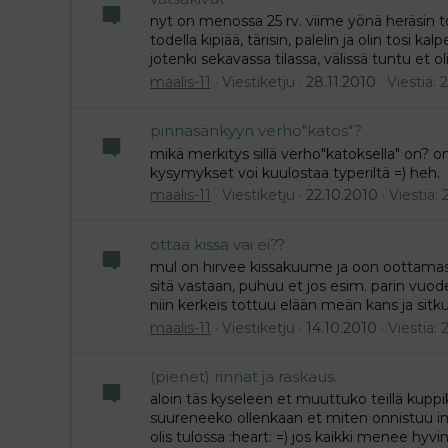
nyt on menossa 25 rv. viime yönä heräsin to
todella kipiää, tärisin, palelin ja olin tosi k
jotenki sekavassa tilassa, välissä tuntu et ol
maalis-11
Viestiketju
28.11.2010
Viestiä: 2
pinnasänkyyn verho"katos"?
mikä merkitys sillä verho"katoksella" on? o
kysymykset voi kuulostaa typeriltä =) heh.
maalis-11
Viestiketju
22.10.2010
Viestiä: 
ottaa kissa vai ei??
mul on hirvee kissakuume ja oon oottamass
sitä vastaan, puhuu et jos esim. parin vuod
niin kerkeis tottuu elään meän kans ja sitku
maalis-11
Viestiketju
14.10.2010
Viestiä: 
(pienet) rinnat ja raskaus..
aloin täs kyseleen et muuttuko teillä kuppi
suureneeko ollenkaan et miten onnistuu im
olis tulossa :heart: =) jos kaikki menee hyvin