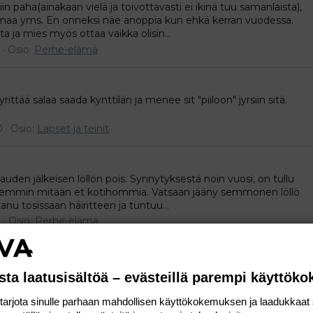
 paha(ainakaan vielä ja toivottavasti ei ikinä tuu samanlaista),
aamaa yms. En onneksi näe anoppia kun ehkä kerran vuodessa.
a ja mies myös ottaa vaikka olisin...
Osio:
Perhe-elämä
rittää salaa saada kynttilän ja menee sit "piiloon" jyrsiin sitä.
0
Osio:
Lapset ja teinit
kauden jälkeisen löllön pois. Synnytyksestä noin vuosi, on tullu
meemmin mitään et kotihommia. Vatsaan jääny semmonen löllö
lkanu tosissaan häiritteen ja tuntuu...
1
Osio:
Perhe-elämä
tä muutoksia ootta huomannu vai onko tullu mitn muutosta?
sta laatusisältöä – evästeillä parempi käyttök
uvamasun kiinteämmäks :D entä ootteko harrastanu steppiä? onko
nään vasta kuulin tosta :ashamed: haluaisin kuulla...
rjota sinulle parhaan mahdollisen käyttökokemuksen ja laadukkaat s