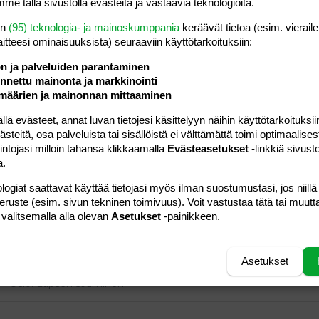
2
Osio:
Perhe-elämä
me tällä sivustolla evästeitä ja vastaavia teknologioita.
en
(95) teknologia- ja mainoskumppania
keräävät tietoa (esim. vieraile
laitteesi ominaisuuk­sista) seuraaviin käyttötarkoituksiin:
teille, Elikkäs paljon teillä on paino noussu? Itellä ensimmäinen
ä hetkellä 10kg+.. Pitäähän sitä vähän tullakki näin raskausaikana
ön ja palveluiden parantaminen
nettu mainonta ja markkinointi
106
Osio:
Lapsen saaminen
määrien ja mainonnan mittaaminen
 evästeet, annat luvan tietojesi käsittelyyn näihin käyttötarkoituksiin
teitä, osa palveluista tai sisällöistä ei välttämättä toimi optimaalisest
kityksen vuoksi niin joudun antaan korvikkeita, niin tuli
intojasi milloin tahansa klikkaamalla
Evästeasetukset
-linkkiä sivust
ulloihin ostaa erillaisia imuosia?? Kaverini joutu myös käyttään
a.
. Ensimmäinen pienokainen tulossa niin...
logiat saattavat käyttää tietojasi myös ilman suostumustasi, jos niillä
Osio:
Lapsen saaminen
peruste (esim. sivun tekninen toimivuus). Voit vastustaa tätä tai muutt
 valitsemalla alla olevan
Asetukset
-painikkeen.
 ja ensimmäinen tulossa :heart: Oon huomannu et on alkanu
, on vissiin normaalia?? huimaa, väsyttää, joskus virkeä, välis
Asetukset
a, verenpaine myös matala mut nuo on aina ollu...
0
Osio:
Lapsen saaminen