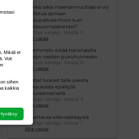
”Minkä takia maahanmuuttaja ei voi
mis­tasi
osallistua samaan
potkupallokerhoon kuin
kantasuomalainenkin?
Aloittaja: vierailija
Viestiä: 0
Aihe vapaa
Vasemmisto estää transnaisilta
. Mikäli et
pääsyn naisten pukuhuoneisiin
i. Voit
Aloittaja: vierailija
Viestiä: 0
on
Aihe vapaa
Mustat hiukset tällä useista
 on siihen
raiskauksista epäillyllä
aa kaikkia
turkulaismiehellä
Aloittaja: vierailija
Viestiä: 4
Aihe vapaa
Hyväksy
Oksettavaa eläinrääkkäystä
Aloittaja: vierailija
Viestiä: 1
Aihe vapaa