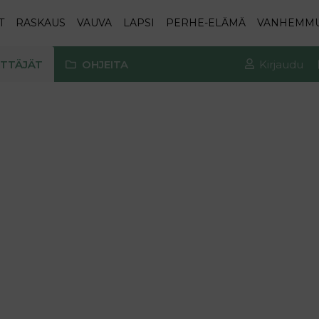
T
RASKAUS
VAUVA
LAPSI
PERHE-ELÄMÄ
VANHEMM
TTÄJÄT
OHJEITA
Kirjaudu