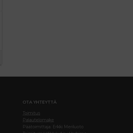
OTA YHTEYTTÄ
Toimitus
Palautelomake
Päätoimittaja: Erkki Meriluoto