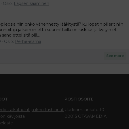
Osio:
Lapsen saaminen
epilepsia niin onko vähennetty lääkitystä? ku lopetin pillerit niin
anhoitaja ja kerroin että suunnitteilla on raskaus ja kysyin et
 sano ettei sitä piä...
9
Osio:
Perhe-elämä
See more
DOT
POSTIOSOITE
edot, aikataulut ja ilmoitushinnat
Uudenmaankatu 10
on kävijöistä
00015 OTAVAMEDIA
seloste