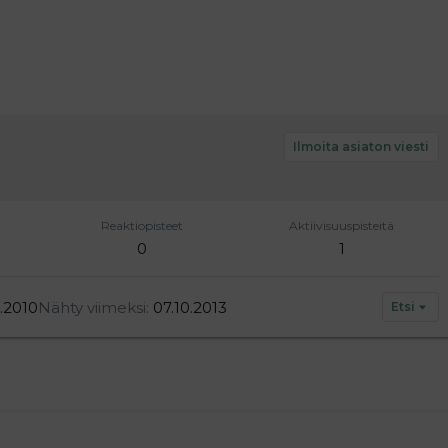
Ilmoita asiaton viesti
Reaktiopisteet
Aktiivisuuspisteitä
0
1
0.2010
Nähty viimeksi
07.10.2013
Etsi