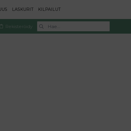
UUS
LASKURIT
KILPAILUT
Rekisteröidy