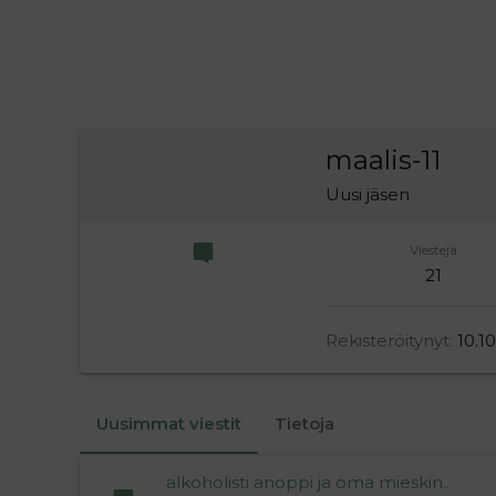
maalis-11
Uusi jäsen
Viestejä
21
Rekisteröitynyt
10.1
Uusimmat viestit
Tietoja
alkoholisti anoppi ja oma mieskin..