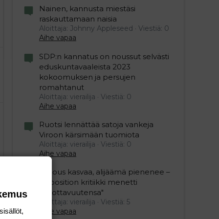
Nainen, kannusta miestäsi
raskauttamaan naisia
Aloittaja: Johnny Appleseed
Viestiä: 0
Aihe vapaa
SDP:n kannatus on noussut selvästi
eduskuntavaaleista 2023
kokoomuksen ja persujen
romahtanut
Aloittaja: vierailija
Viestiä: 0
Aihe vapaa
Ruotsi lennättää satoja vankeja
Viroon kärsimään tuomiota
Aloittaja: vierailija
Viestiä: 0
Aihe vapaa
"Talous kasvaa, alijäämä pienenee –
opposition kritiikki menetti
uskottavuutensa"
okemus
Aloittaja: vierailija
Viestiä: 5
isällöt,
Aihe vapaa