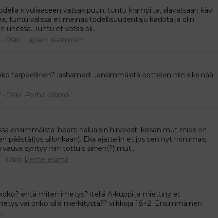
della kivuliaaseen vatsakipuun, tuntu krampilta, alavatsaan kävi
alpea, tuntu välissä et meinas todellisuudentaju kadota ja olin
in unessa. Tuntu et vatsa oli...
Osio:
Lapsen saaminen
nko tarpeellinen? :ashamed: ..ensimmäistä oottelen niin siks nää
2
Osio:
Perhe-elämä
a ensimmäistä :heart: haluaisin hirveesti kissan mut mies on
en päästä(jos sillonkaan). Eka ajattelin et jos sen nyt hommais
 vauva syntyy niin tottuis siihen(?) mut...
2
Osio:
Perhe-elämä
koko? entä miten imetys? itellä A-kuppi ja miettiny et
etys vai onko sillä merkitystä?? viikkoja 18+2. Ensimmäinen
..