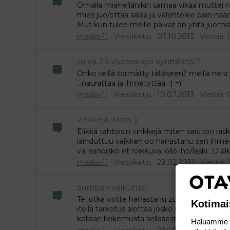
Omalla miehellänikin samaa vikaa muttei niin
mies juo/ottaa salaa ja valehtelee päin n
Mut kun tulee meille päivät on yhtä juomist
maalis-11
Viestiketju
07.10.2013
Viestiä: 1
miksi 2.5 vuotias syö kynttilöitä??
Onko teillä törmätty tälläseen? meillä neiti y
...naurattaa ja ihmetyttää. :| =)
maalis-11
Viestiketju
10.07.2013
Viestiä: 
vinkkejä, kiitos :)
Elikkä tahtoisin vinkkejä miten sais ton ras
laihduttuu vaikken oo harrastanu sen ih
vai sanoisko et roikkuva löllö iho/läski. :D a
maalis-11
Viestiketju
29.02.2012
Viestiä: 
zumban vaikutus?
Te jotka ootte harrastanu zumbaa niin mi
Kotimai
itellä tarkotus alottaa josko sais ton va
kellään kokemusta sellasesta ku chiball?? tä
Haluamme ta