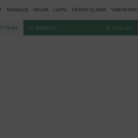
T
RASKAUS
VAUVA
LAPSI
PERHE-ELÄMÄ
VANHEMM
TTÄJÄT
OHJEITA
Kirjaudu