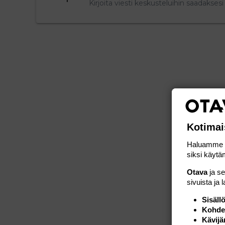
Kirjoita viesti keskusteluihin saadakse
Kotimai
Haluamme ta
siksi käytäm
Otava
ja s
sivuista ja 
Sisäll
Kohden
Kävijä