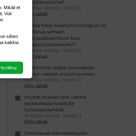
uskottavuutensa"
. Mikäli et
Aloittaja: vierailija
Viestiä: 5
i. Voit
Aihe vapaa
on
”Minkä takia maahanmuuttaja ei voi
osallistua samaan
 on siihen
potkupallokerhoon kuin
aa kaikkia
kantasuomalainenkin?
Aloittaja: vierailija
Viestiä: 0
Aihe vapaa
Vasemmisto estää transnaisilta
Hyväksy
pääsyn naisten pukuhuoneisiin
Aloittaja: vierailija
Viestiä: 0
Aihe vapaa
Mustat hiukset tällä useista
raiskauksista epäillyllä
turkulaismiehellä
Aloittaja: vierailija
Viestiä: 4
Aihe vapaa
Oksettavaa eläinrääkkäystä