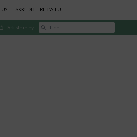
UUS
LASKURIT
KILPAILUT
Rekisteröidy