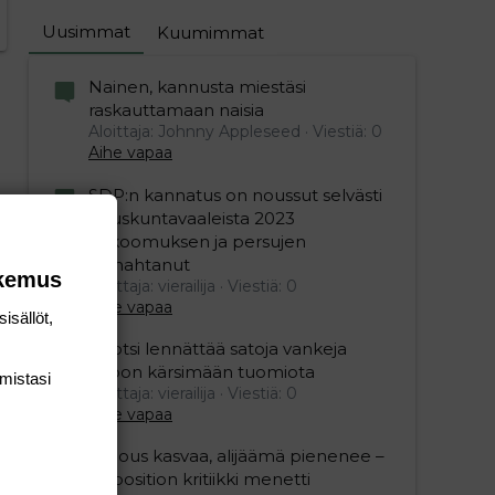
Uusimmat
Kuumimmat
Nainen, kannusta miestäsi
raskauttamaan naisia
Aloittaja: Johnny Appleseed
Viestiä: 0
Aihe vapaa
SDP:n kannatus on noussut selvästi
eduskuntavaaleista 2023
kokoomuksen ja persujen
romahtanut
okemus
Aloittaja: vierailija
Viestiä: 0
Aihe vapaa
isällöt,
Ruotsi lennättää satoja vankeja
Viroon kärsimään tuomiota
mis­tasi
Aloittaja: vierailija
Viestiä: 0
Aihe vapaa
"Talous kasvaa, alijäämä pienenee –
opposition kritiikki menetti