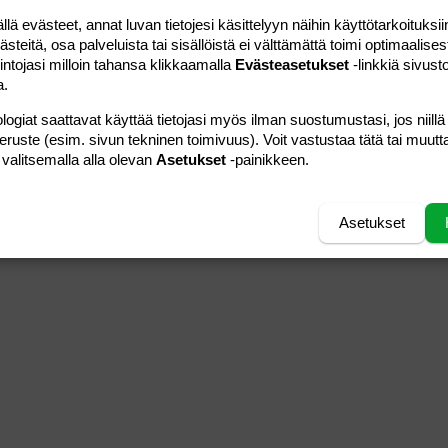
 evästeet, annat luvan tietojesi käsittelyyn näihin käyttötarkoituksiin
teitä, osa palveluista tai sisällöistä ei välttämättä toimi optimaalisest
intojasi milloin tahansa klikkaamalla
Evästeasetukset
-linkkiä sivust
a.
logiat saattavat käyttää tietojasi myös ilman suostumustasi, jos niillä
peruste (esim. sivun tekninen toimivuus). Voit vastustaa tätä tai muutt
 valitsemalla alla olevan
Asetukset
-painikkeen.
Asetukset