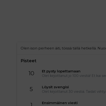
Olen ison perheen äiti, töissä tällä hetkellä. Nuor
Pisteet
Et pysty lopettamaan
10
Olet kirjoittanut jo 100 viestiä! Et kai 
Löysit svengisi
5
Olet kirjoittanut 30 viestiä. Taidat viihtyä
Ensimmäinen viesti
1