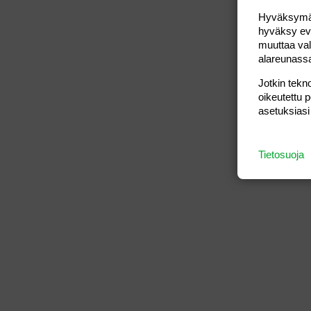
Hyväksymällä
hyväksy eväs
muuttaa val
alareunass
Jotkin tekno
oikeutettu 
asetuksiasi
Tietosuoja