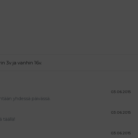
in 3v ja vanhin 16v.
03.06.2015
sentään yhdessä päivässä.
03.06.2015
 täällä!
03.06.2015