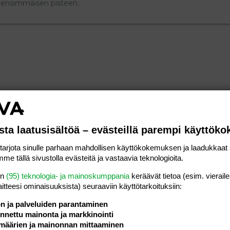
si ensimmäisen pisteen.
sta laatusisältöä – evästeillä parempi käyttök
rjota sinulle parhaan mahdollisen käyttökokemuksen ja laadukkaat s
me tällä sivustolla evästeitä ja vastaavia teknologioita.
en
(95) teknologia- ja mainoskumppania
keräävät tietoa (esim. vieraile
laitteesi ominaisuuk­sista) seuraaviin käyttötarkoituksiin:
ön ja palveluiden parantaminen
nettu mainonta ja markkinointi
määrien ja mainonnan mittaaminen