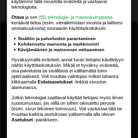
käytämme tällä sivustolla evästeitä ja vastaavia
Lataa…
teknologioita.
Otava
ja sen
(95) teknologia- ja mainoskumppania
keräävät tietoa (esim. vierailemis­tasi sivuista ja laitteesi
ominaisuuk­sista) seuraaviin käyttötarkoituksiin:
Sisällön ja palveluiden parantaminen
Kohdennettu mainonta ja markkinointi
ASIAKASPALVELU
MEDIATIEDOT
Kävijämäärien ja mainonnan mittaaminen
Hyväksymällä evästeet, annat luvan tietojesi käsittelyyn
Digipalvelut (09) 156 6227
Tekniset tiedot, aikataulut ja
näihin käyttötarkoituksiin. Mikäli et hyväksy evästeitä,
Avoinna ma–pe 8–19
ilmoitushinnat
osa palveluista tai sisällöistä ei välttämättä toimi
Tietoa verkon kävijöistä
optimaalisesti. Voit muuttaa valintojasi milloin tahansa
Painettu lehti (09) 156 665
Tietosuojaseloste
klikkaamalla
Evästeasetukset
-linkkiä sivuston
Avoinna ma–pe 8–19
alareunassa.
Avoimuusraportti
Käyttöehdot
Otavamedian vaihde (09) 156
Jotkin teknologiat saattavat käyttää tietojasi myös ilman
suostumustasi, jos niillä on siihen oikeutettu peruste
61
TUOTTEET
(esim. sivun tekninen toimivuus). Voit vastustaa tätä tai
muuttaa kaikkia asetuksiasi valitsemalla alla olevan
Sähköposti (digi)
Aikakauslehdet
Asetukset
-painikkeen.
digi@otavamedia.fi
Verkkopalvelut
Sähköposti
Digilehdet
asiakaspalvelu@otavamedia.fi