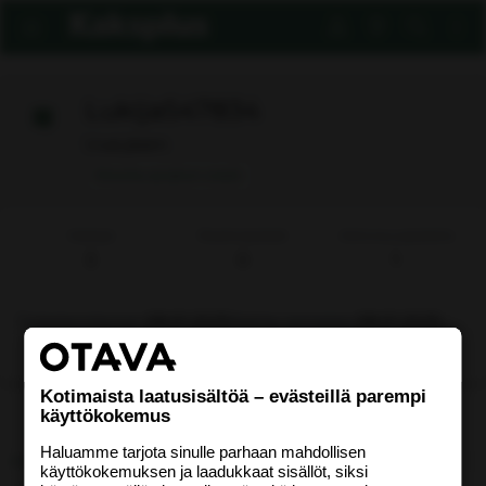
Lukija547834
Uusi jäsen
Ilmoita asiaton viesti
Viestejä
Reaktiopisteet
Aktiivisuuspisteitä
3
0
1
Rekisteröitynyt
08.01.2025
Nähty viimeksi
08.01.2025
Etsi
Kotimaista laatusisältöä – evästeillä parempi
käyttökokemus
Uusimmat viestit
Tietoja
Haluamme tarjota sinulle parhaan mahdollisen
käyttökokemuksen ja laadukkaat sisällöt, siksi