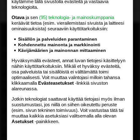
käytämme tällä sivustolla evästeitä ja vastaavia
Lataa…
teknologioita.
Otava
ja sen
(95) teknologia- ja mainoskumppania
keräävät tietoa (esim. vierailemis­tasi sivuista ja laitteesi
ominaisuuk­sista) seuraaviin käyttötarkoituksiin:
Sisällön ja palveluiden parantaminen
Kohdennettu mainonta ja markkinointi
ASIAKASPALVELU
MEDIATIEDOT
Kävijämäärien ja mainonnan mittaaminen
Hyväksymällä evästeet, annat luvan tietojesi käsittelyyn
Digipalvelut (09) 156 6227
Tekniset tiedot, aikataulut ja
näihin käyttötarkoituksiin. Mikäli et hyväksy evästeitä,
Avoinna ma–pe 8–19
ilmoitushinnat
osa palveluista tai sisällöistä ei välttämättä toimi
Tietoa verkon kävijöistä
optimaalisesti. Voit muuttaa valintojasi milloin tahansa
Painettu lehti (09) 156 665
Tietosuojaseloste
klikkaamalla
Evästeasetukset
-linkkiä sivuston
Avoinna ma–pe 8–19
alareunassa.
Avoimuusraportti
Käyttöehdot
Otavamedian vaihde (09) 156
Jotkin teknologiat saattavat käyttää tietojasi myös ilman
suostumustasi, jos niillä on siihen oikeutettu peruste
61
TUOTTEET
(esim. sivun tekninen toimivuus). Voit vastustaa tätä tai
muuttaa kaikkia asetuksiasi valitsemalla alla olevan
Sähköposti (digi)
Aikakauslehdet
Asetukset
-painikkeen.
digi@otavamedia.fi
Verkkopalvelut
Sähköposti
Digilehdet
asiakaspalvelu@otavamedia.fi