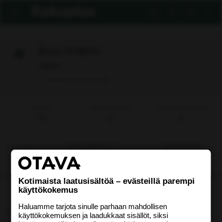
kuu-mami
Jäsen
Ilmoita asiaton viesti
Viestejä
Reaktiopisteet
Aktiivisuuspisteitä
77
0
6
Rekisteröitynyt
01.10.2007
Nähty viimeksi
22.03.2014
Etsi
Kotimaista laatusisältöä – evästeillä parempi
käyttökokemus
Uusimmat viestit
Tietoja
Haluamme tarjota sinulle parhaan mahdollisen
käyttökokemuksen ja laadukkaat sisällöt, siksi