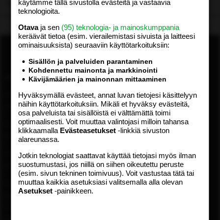
käytämme tällä sivustolla evästeitä ja vastaavia
Lataa…
teknologioita.
Otava
ja sen
(95) teknologia- ja mainoskumppania
keräävät tietoa (esim. vierailemis­tasi sivuista ja laitteesi
ominaisuuk­sista) seuraaviin käyttötarkoituksiin:
Sisällön ja palveluiden parantaminen
Kohdennettu mainonta ja markkinointi
ASIAKASPALVELU
MEDIATIEDOT
Kävijämäärien ja mainonnan mittaaminen
Hyväksymällä evästeet, annat luvan tietojesi käsittelyyn
Digipalvelut (09) 156 6227
Tekniset tiedot, aikataulut ja
näihin käyttötarkoituksiin. Mikäli et hyväksy evästeitä,
Avoinna ma–pe 8–19
ilmoitushinnat
osa palveluista tai sisällöistä ei välttämättä toimi
Tietoa verkon kävijöistä
optimaalisesti. Voit muuttaa valintojasi milloin tahansa
Painettu lehti (09) 156 665
Tietosuojaseloste
klikkaamalla
Evästeasetukset
-linkkiä sivuston
Avoinna ma–pe 8–19
alareunassa.
Avoimuusraportti
Käyttöehdot
Otavamedian vaihde (09) 156
Jotkin teknologiat saattavat käyttää tietojasi myös ilman
suostumustasi, jos niillä on siihen oikeutettu peruste
61
TUOTTEET
(esim. sivun tekninen toimivuus). Voit vastustaa tätä tai
muuttaa kaikkia asetuksiasi valitsemalla alla olevan
Sähköposti (digi)
Aikakauslehdet
Asetukset
-painikkeen.
digi@otavamedia.fi
Verkkopalvelut
Sähköposti
Digilehdet
asiakaspalvelu@otavamedia.fi