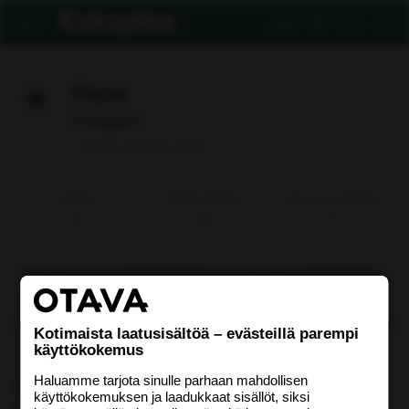
Kepa
Uusi jäsen
Ilmoita asiaton viesti
Viestejä
Reaktiopisteet
Aktiivisuuspisteitä
6
0
1
Rekisteröitynyt
09.03.2005
Nähty viimeksi
20.04.2007
Etsi
Kotimaista laatusisältöä – evästeillä parempi
käyttökokemus
Uusimmat viestit
Tietoja
Haluamme tarjota sinulle parhaan mahdollisen
käyttökokemuksen ja laadukkaat sisällöt, siksi