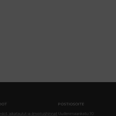
DOT
POSTIOSOITE
edot, aikataulut ja ilmoitushinnat
Uudenmaankatu 10