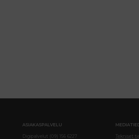
ASIAKASPALVELU
MEDIATIE
Digipalvelut (09) 156 6227
Tekniset ti