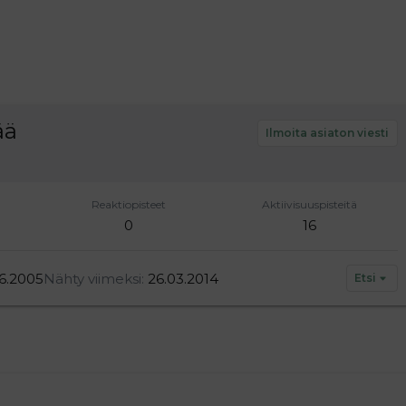
ää
Ilmoita asiaton viesti
Reaktiopisteet
Aktiivisuuspisteitä
0
16
6.2005
Nähty viimeksi
26.03.2014
Etsi