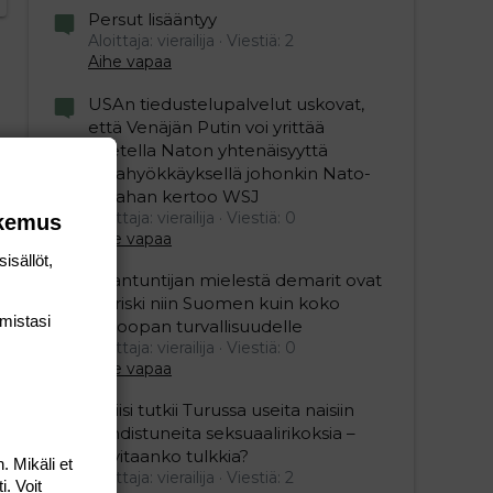
Persut lisääntyy
Aloittaja: vierailija
Viestiä: 2
Aihe vapaa
USAn tiedustelupalvelut uskovat,
että Venäjän Putin voi yrittää
koetella Naton yhtenäisyyttä
maahyökkäyksellä johonkin Nato-
maahan kertoo WSJ
Aloittaja: vierailija
Viestiä: 0
okemus
Aihe vapaa
isällöt,
Asiantuntijan mielestä demarit ovat
iso riski niin Suomen kuin koko
mis­tasi
Euroopan turvallisuudelle
Aloittaja: vierailija
Viestiä: 0
Aihe vapaa
Poliisi tutkii Turussa useita naisiin
kohdistuneita seksuaalirikoksia –
tarvitaanko tulkkia?
. Mikäli et
Aloittaja: vierailija
Viestiä: 2
i. Voit