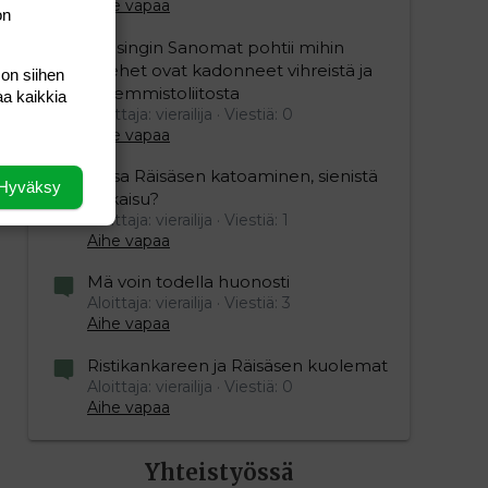
Aihe vapaa
on
Helsingin Sanomat pohtii mihin
miehet ovat kadonneet vihreistä ja
 on siihen
vasemmistoliitosta
aa kaikkia
Aloittaja: vierailija
Viestiä: 0
Aihe vapaa
Raisa Räisäsen katoaminen, sienistä
Hyväksy
ratkaisu?
Aloittaja: vierailija
Viestiä: 1
Aihe vapaa
Mä voin todella huonosti
Aloittaja: vierailija
Viestiä: 3
Aihe vapaa
Ristikankareen ja Räisäsen kuolemat
Aloittaja: vierailija
Viestiä: 0
Aihe vapaa
Yhteistyössä