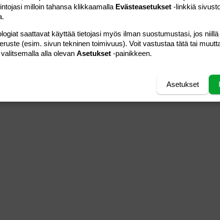
intojasi milloin tahansa klikkaamalla
Evästeasetukset
-linkkiä sivust
a.
logiat saattavat käyttää tietojasi myös ilman suostumustasi, jos niillä
peruste (esim. sivun tekninen toimivuus). Voit vastustaa tätä tai muutt
 valitsemalla alla olevan
Asetukset
-painikkeen.
Asetukset