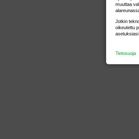
muuttaa val
alareunass
Jotkin tekno
oikeutettu 
asetuksiasi
Tietosuoja