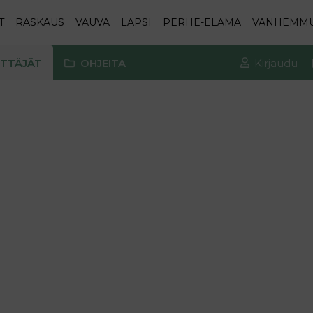
T
RASKAUS
VAUVA
LAPSI
PERHE-ELÄMÄ
VANHEMM
TTÄJÄT
OHJEITA
Kirjaudu