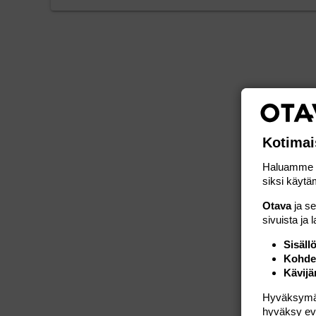
Kotimai
Haluamme ta
siksi käytäm
Otava
ja s
sivuista ja 
Sisäll
Kohden
Kävijä
Hyväksymällä
hyväksy eväs