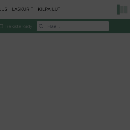
UUS
LASKURIT
KILPAILUT
Rekisteröidy