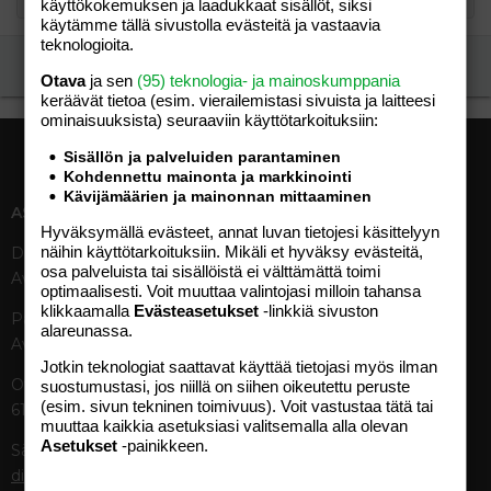
käyttökokemuksen ja laadukkaat sisällöt, siksi
käytämme tällä sivustolla evästeitä ja vastaavia
teknologioita.
Ilmoita asiaton viesti
Otava
ja sen
(95) teknologia- ja mainoskumppania
keräävät tietoa (esim. vierailemis­tasi sivuista ja laitteesi
ominaisuuk­sista) seuraaviin käyttötarkoituksiin:
Sisällön ja palveluiden parantaminen
Kohdennettu mainonta ja markkinointi
Kävijämäärien ja mainonnan mittaaminen
ASIAKASPALVELU
MEDIATIEDOT
Hyväksymällä evästeet, annat luvan tietojesi käsittelyyn
näihin käyttötarkoituksiin. Mikäli et hyväksy evästeitä,
Digipalvelut (09) 156 6227
Tekniset tiedot, aikataulut ja
osa palveluista tai sisällöistä ei välttämättä toimi
Avoinna ma–pe 8–19
ilmoitushinnat
optimaalisesti. Voit muuttaa valintojasi milloin tahansa
Tietoa verkon kävijöistä
klikkaamalla
Evästeasetukset
-linkkiä sivuston
Painettu lehti (09) 156 665
Tietosuojaseloste
alareunassa.
Avoinna ma–pe 8–19
Avoimuusraportti
Jotkin teknologiat saattavat käyttää tietojasi myös ilman
Käyttöehdot
Otavamedian vaihde (09) 156
suostumustasi, jos niillä on siihen oikeutettu peruste
(esim. sivun tekninen toimivuus). Voit vastustaa tätä tai
61
TUOTTEET
muuttaa kaikkia asetuksiasi valitsemalla alla olevan
Asetukset
-painikkeen.
Sähköposti (digi)
Aikakauslehdet
digi@otavamedia.fi
Verkkopalvelut