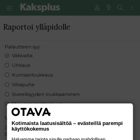
Raportoi ylläpidolle
Palautteen syy
Väkivalta
Uhkaus
Kunnianloukkaus
Vihapuhe
Siveellisyyden loukkaaminen
Muu sopimattomuus
Varmistus
Kotimaista laatusisältöä – evästeillä parempi
Järjestä seuraavat numerot pienimmästä suurimpaan:
käyttökokemus
5 1 8
Haluamme tarjota sinulle parhaan mahdollisen