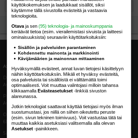
käyttökokemuksen ja laadukkaat sisällöt, siksi
käytämme tällä sivustolla evästeitä ja vastaavia
teknologioita.
Ilmoita asiaton viesti
Otava
ja sen
(95) teknologia- ja mainoskumppania
keräävät tietoa (esim. vierailemis­tasi sivuista ja laitteesi
ominaisuuk­sista) seuraaviin käyttötarkoituksiin:
Sisällön ja palveluiden parantaminen
Kohdennettu mainonta ja markkinointi
Kävijämäärien ja mainonnan mittaaminen
ASIAKASPALVELU
MEDIATIEDOT
Hyväksymällä evästeet, annat luvan tietojesi käsittelyyn
näihin käyttötarkoituksiin. Mikäli et hyväksy evästeitä,
Digipalvelut (09) 156 6227
Tekniset tiedot, aikataulut ja
osa palveluista tai sisällöistä ei välttämättä toimi
Avoinna ma–pe 8–19
ilmoitushinnat
optimaalisesti. Voit muuttaa valintojasi milloin tahansa
klikkaamalla
Evästeasetukset
-linkkiä sivuston
Tietoa verkon kävijöistä
Painettu lehti (09) 156 665
alareunassa.
Tietosuojaseloste
Avoinna ma–pe 8–19
Avoimuusraportti
Jotkin teknologiat saattavat käyttää tietojasi myös ilman
suostumustasi, jos niillä on siihen oikeutettu peruste
Käyttöehdot
Otavamedian vaihde (09) 156
(esim. sivun tekninen toimivuus). Voit vastustaa tätä tai
61
muuttaa kaikkia asetuksiasi valitsemalla alla olevan
TUOTTEET
Asetukset
-painikkeen.
Sähköposti (digi)
Aikakauslehdet