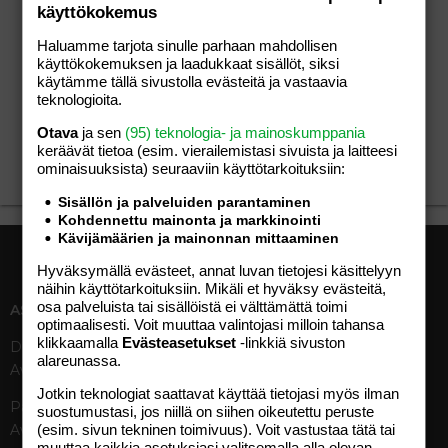
käyttökokemus
03.06.2015
Löysit svengisi
5
Haluamme tarjota sinulle parhaan mahdollisen
Olet kirjoittanut 30 viestiä. Taidat viihtyä
käyttökokemuksen ja laadukkaat sisällöt, siksi
täällä!
käytämme tällä sivustolla evästeitä ja vastaavia
teknologioita.
03.06.2015
Ensimmäinen viesti
1
Otava
ja sen
(95) teknologia- ja mainoskumppania
Kirjoita viesti keskusteluihin saadaksesi
keräävät tietoa (esim. vierailemis­tasi sivuista ja laitteesi
ensimmäisen pisteen.
ominaisuuk­sista) seuraaviin käyttötarkoituksiin:
Sisällön ja palveluiden parantaminen
Kohdennettu mainonta ja markkinointi
Kävijämäärien ja mainonnan mittaaminen
Hyväksymällä evästeet, annat luvan tietojesi käsittelyyn
näihin käyttötarkoituksiin. Mikäli et hyväksy evästeitä,
osa palveluista tai sisällöistä ei välttämättä toimi
ASIAKASPALVELU
MEDIATIEDOT
optimaalisesti. Voit muuttaa valintojasi milloin tahansa
klikkaamalla
Evästeasetukset
-linkkiä sivuston
Digipalvelut (09) 156 6227
Tekniset tiedot, aikataulut ja
alareunassa.
Avoinna ma–pe 8–19
ilmoitushinnat
Tietoa verkon kävijöistä
Jotkin teknologiat saattavat käyttää tietojasi myös ilman
Painettu lehti (09) 156 665
suostumustasi, jos niillä on siihen oikeutettu peruste
Tietosuojaseloste
(esim. sivun tekninen toimivuus). Voit vastustaa tätä tai
Avoinna ma–pe 8–19
Avoimuusraportti
muuttaa kaikkia asetuksiasi valitsemalla alla olevan