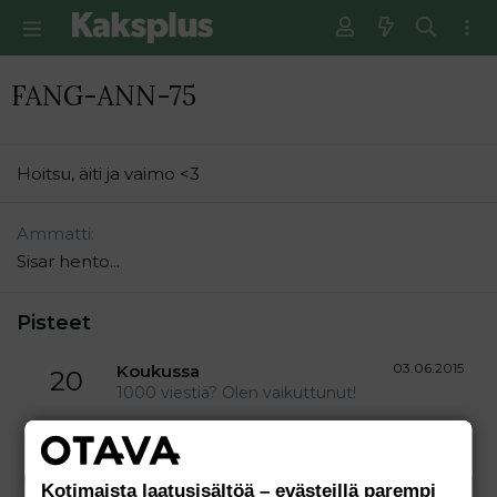
FANG-ANN-75
Hoitsu, äiti ja vaimo <3
Ammatti
Sisar hento...
Pisteet
03.06.2015
Koukussa
20
1000 viestiä? Olen vaikuttunut!
03.06.2015
Et pysty lopettamaan
10
Olet kirjoittanut jo 100 viestiä! Et kai sentään
yhdessä päivässä.
Kotimaista laatusisältöä – evästeillä parempi