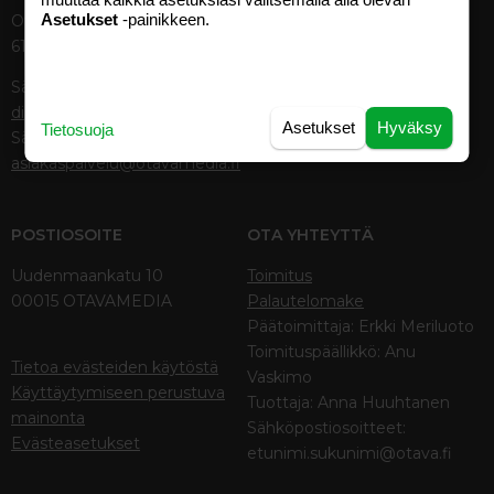
Käyttöehdot
Asetukset
-painikkeen.
Otavamedian vaihde (09) 156
61
TUOTTEET
Sähköposti (digi)
Aikakauslehdet
digi@otavamedia.fi
Verkkopalvelut
Asetukset
Hyväksy
Tietosuoja
Sähköposti
Digilehdet
asiakaspalvelu@otavamedia.fi
POSTIOSOITE
OTA YHTEYTTÄ
Uudenmaankatu 10
Toimitus
00015 OTAVAMEDIA
Palautelomake
Päätoimittaja: Erkki Meriluoto
Toimituspäällikkö: Anu
Tietoa evästeiden käytöstä
Vaskimo
Käyttäytymiseen perustuva
Tuottaja: Anna Huuhtanen
mainonta
Sähköpostiosoitteet:
Evästeasetukset
etunimi.sukunimi@otava.fi