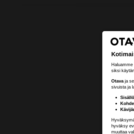
Kotimai
Haluamme ta
siksi käytäm
Otava
ja s
sivuista ja 
Sisäll
Kohden
Kävijä
Hyväksymällä
hyväksy eväs
muuttaa val