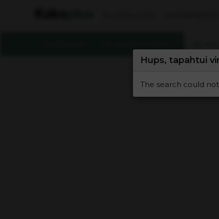
PLUSSALAISET
VAUVAHAAVEE
ETUSIVU
KESKUSTELUT
KÄY
Hups, tapahtui vi
The search could not