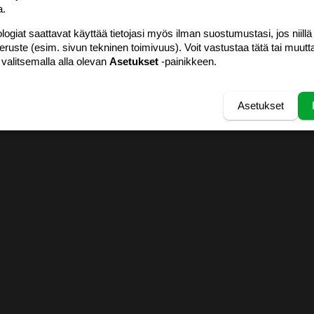
a.
logiat saattavat käyttää tietojasi myös ilman suostumustasi, jos niillä
peruste (esim. sivun tekninen toimivuus). Voit vastustaa tätä tai muutt
 valitsemalla alla olevan
Asetukset
-painikkeen.
Asetukset