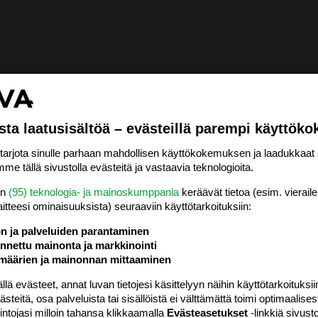
sta laatusisältöä – evästeillä parempi käyttök
rjota sinulle parhaan mahdollisen käyttökokemuksen ja laadukkaat s
me tällä sivustolla evästeitä ja vastaavia teknologioita.
en
(95) teknologia- ja mainoskumppania
keräävät tietoa (esim. vieraile
laitteesi ominaisuuk­sista) seuraaviin käyttötarkoituksiin:
ön ja palveluiden parantaminen
nettu mainonta ja markkinointi
määrien ja mainonnan mittaaminen
 evästeet, annat luvan tietojesi käsittelyyn näihin käyttötarkoituksiin
teitä, osa palveluista tai sisällöistä ei välttämättä toimi optimaalisest
intojasi milloin tahansa klikkaamalla
Evästeasetukset
-linkkiä sivust