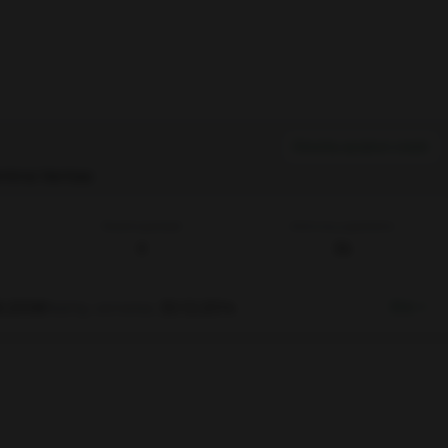
Ilmoita asiaton viesti
intina
Vantaa
Reaktiopisteet
Aktiivisuuspisteitä
0
36
8.2008
Nähty viimeksi
30.12.2014
Etsi