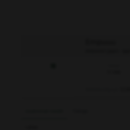
Empuuu
Aktiivinen jäsen
·
sija
Viestejä
13 368
Rekisteröitynyt
12.0
Uusimmat viestit
Tietoja
Lataa…