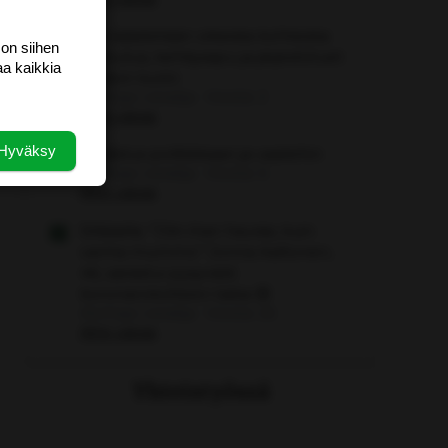
Nyt säästetään oikeista kohteista:
 on siihen
kotoutus, kehitysapu ja järjestötuet
aa kaikkia
vihdoin kuriin
Aloittaja: vierailija
Viestiä: 2
Aihe vapaa
Hyväksy
Uudistus politiikkaan ja vaaleihin
Aloittaja: vierailija
Viestiä: 6
Aihe vapaa
Sillälailla: ”Olin ihan hauras, kuin
vanha mummo” Jonna Aaltonen,
46, sairastui pysyvästi
koronarokotteen takia 😢
Aloittaja: vierailija
Viestiä: 26
Aihe vapaa
Yhteistyössä