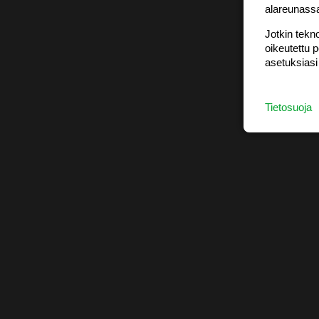
alareunass
Jotkin tekno
oikeutettu 
asetuksiasi
Tietosuoja