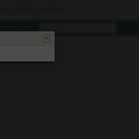
UUS
LASKURIT
KILPAILUT
Rekisteröidy