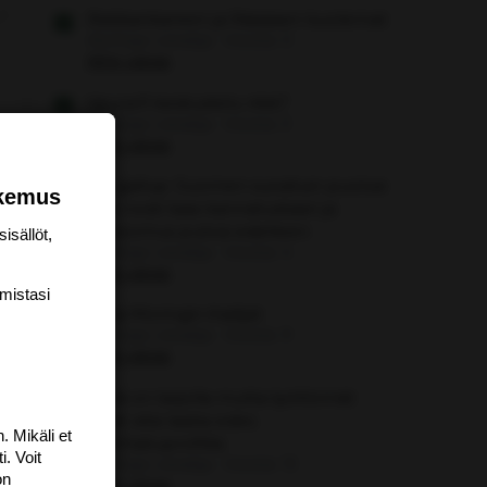
Ristikankareen ja Räisäsen kuolemat
Aloittaja: vierailija
Viestiä: 0
Aihe vapaa
Vauva.fi keskustelu rikki?
Aloittaja: vierailija
Viestiä: 3
Aihe vapaa
Yle gallup: Suomen suosituin puolue
okemus
Sdp nosti taas kannatustaan ja
kokoomus putosi edelleen
isällöt,
Aloittaja: vierailija
Viestiä: 4
Aihe vapaa
mis­tasi
Mika Moringin ihailijat
Aloittaja: vierailija
Viestiä: 9
Aihe vapaa
Töitä on tarjolla mutta työttömät
eivät viitsi laatia edes
. Mikäli et
työnhakuprofiilia
i. Voit
Aloittaja: vierailija
Viestiä: 13
on
Aihe vapaa