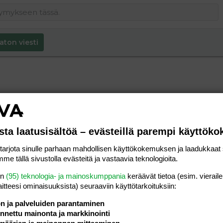
aton viesti
sta laatusisältöä – evästeillä parempi käyttök
rjota sinulle parhaan mahdollisen käyttökokemuksen ja laadukkaat s
me tällä sivustolla evästeitä ja vastaavia teknologioita.
en
(95) teknologia- ja mainoskumppania
keräävät tietoa (esim. vieraile
laitteesi ominaisuuk­sista) seuraaviin käyttötarkoituksiin:
ön ja palveluiden parantaminen
nettu mainonta ja markkinointi