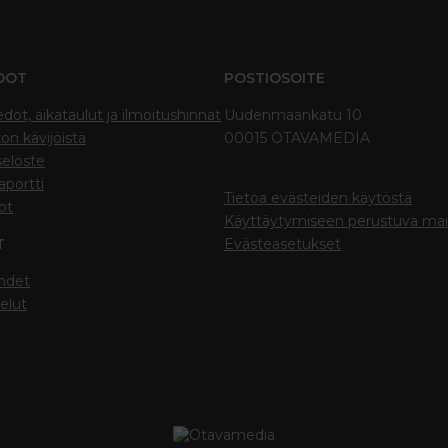
DOT
POSTIOSOITE
edot, aikataulut ja ilmoitushinnat
Uudenmaankatu 10
on kävijöistä
00015 OTAVAMEDIA
seloste
portti
Tietoa evästeiden käytöstä
ot
Käyttäytymiseen perustuva ma
T
Evästeasetukset
hdet
elut