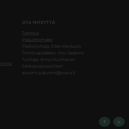
OTA YHTEYTTÄ
Toimitus
Palautelomake
Päätoimittaja: Erkki Meriluoto
Toimituspäällikkö: Anu Vaskimo
Tuottaja: Anna Huuhtanen
inonta
Sähköpostiosoitteet:
etunimi.sukunimi@otava.fi
Ylös
Bott