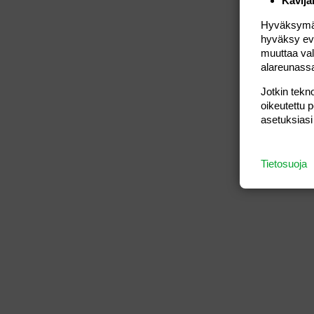
Kävijä
Hyväksymällä
hyväksy eväs
muuttaa val
alareunass
Jotkin tekno
oikeutettu 
asetuksiasi
Tietosuoja