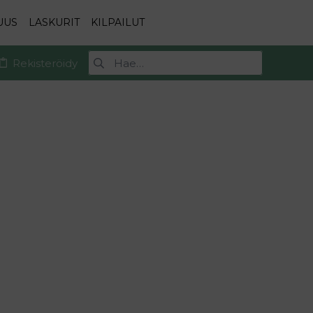
UUS
LASKURIT
KILPAILUT
Rekisteröidy