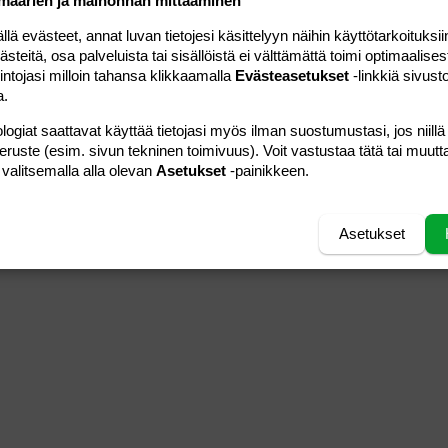
määrien ja mainonnan mittaaminen
 evästeet, annat luvan tietojesi käsittelyyn näihin käyttötarkoituksiin
teitä, osa palveluista tai sisällöistä ei välttämättä toimi optimaalisest
intojasi milloin tahansa klikkaamalla
Evästeasetukset
-linkkiä sivust
a.
logiat saattavat käyttää tietojasi myös ilman suostumustasi, jos niillä
peruste (esim. sivun tekninen toimivuus). Voit vastustaa tätä tai muutt
 valitsemalla alla olevan
Asetukset
-painikkeen.
Asetukset