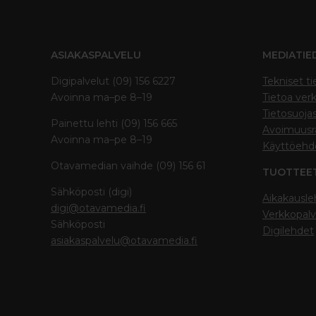
ASIAKASPALVELU
MEDIATIE
Digipalvelut (09) 156 6227
Tekniset ti
Avoinna ma–pe 8–19
Tietoa verk
Tietosuoja
Painettu lehti (09) 156 665
Avoimuusra
Avoinna ma–pe 8–19
Käyttöehd
Otavamedian vaihde (09) 156 61
TUOTTEE
Sähköposti (digi)
Aikakausle
digi@otavamedia.fi
Verkkopalv
Sähköposti
Digilehdet
asiakaspalvelu@otavamedia.fi