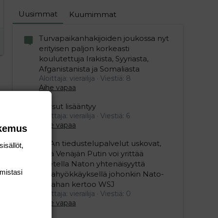
Uusimmat
Kuumimmat
Turvapaikanhakijoiden joukossa nyt
erityisen paljon korkeasti
koulutettuja Irakista, Syyriasta,
Afganistanista ja Somaliasta
Aloittaja: vierailija
Viestiä: 8
Aihe vapaa
Persut lisääntyy
Aloittaja: vierailija
Viestiä: 6
Aihe vapaa
okemus
USAn tiedustelupalvelut uskovat,
isällöt,
että Venäjän Putin voi yrittää
koetella Naton yhtenäisyyttä
mis­tasi
maahyökkäyksellä johonkin Nato-
maahan kertoo WSJ
Aloittaja: vierailija
Viestiä: 0
Aihe vapaa