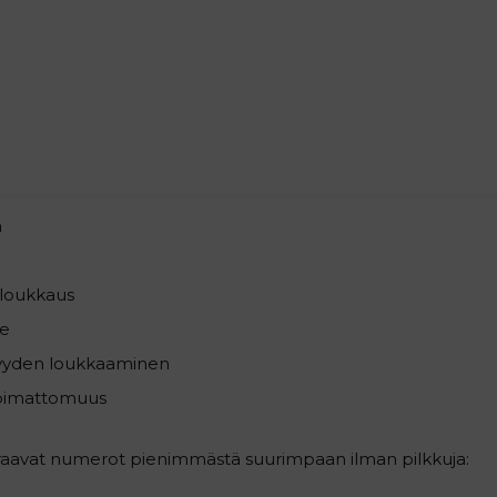
a
loukkaus
e
syyden loukkaaminen
pimattomuus
uraavat numerot pienimmästä suurimpaan ilman pilkkuja: