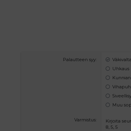
Palautteen syy
Väkivalt
Uhkaus
Kunnian
Vihapuh
Siveelli
Muu so
Varmistus
Kirjoita se
8, 5, 5