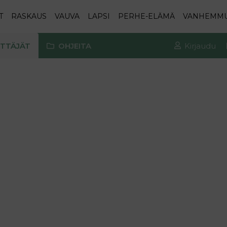
T
RASKAUS
VAUVA
LAPSI
PERHE-ELÄMÄ
VANHEMM
TTÄJÄT
OHJEITA
Kirjaudu