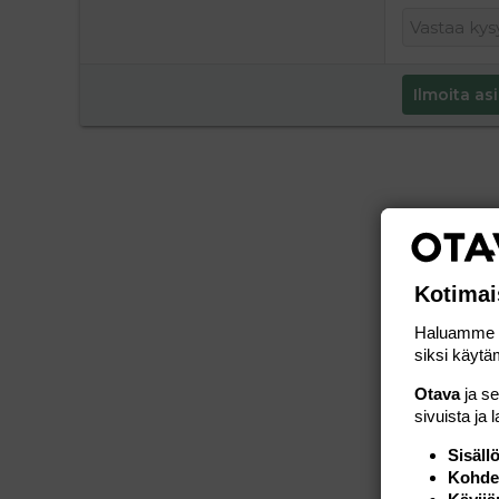
Ilmoita asi
Kotimai
Haluamme ta
siksi käytäm
Otava
ja s
sivuista ja 
Sisäll
Kohden