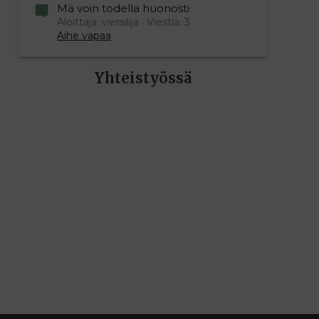
Mä voin todella huonosti
Aloittaja: vierailija
Viestiä: 3
Aihe vapaa
Yhteistyössä