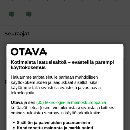
Seuraajat
Kotimaista laatusisältöä – evästeillä parempi
käyttökokemus
Haluamme tarjota sinulle parhaan mahdollisen
Pisteet
käyttökokemuksen ja laadukkaat sisällöt, siksi
käytämme tällä sivustolla evästeitä ja vastaavia
teknologioita.
03.06.2015
Koukussa
20
1000 viestiä? Olen vaikuttunut!
Otava
ja sen
(95) teknologia- ja mainoskumppania
keräävät tietoa (esim. vierailemis­tasi sivuista ja laitteesi
ominaisuuk­sista) seuraaviin käyttötarkoituksiin:
03.06.2015
Et pysty lopettamaan
10
Olet kirjoittanut jo 100 viestiä! Et kai sentään
Sisällön ja palveluiden parantaminen
yhdessä päivässä.
Kohdennettu mainonta ja markkinointi