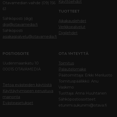
Käyttöehdot
Otavamedian vaihde (09) 156
61
TUOTTEET
Sähköposti (digi)
Aikakauslehdet
digi@otavamedia.fi
Verkkopalvelut
Sähköposti
Digilehdet
asiakaspalvelu@otavamedia.fi
POSTIOSOITE
OTA YHTEYTTÄ
Uudenmaankatu 10
Toimitus
00015 OTAVAMEDIA
Palautelomake
Päätoimittaja: Erkki Meriluoto
Toimituspäällikkö: Anu
Tietoa evästeiden käytöstä
Vaskimo
Käyttäytymiseen perustuva
Tuottaja: Anna Huuhtanen
mainonta
Sähköpostiosoitteet:
Evästeasetukset
etunimi.sukunimi@otava.fi