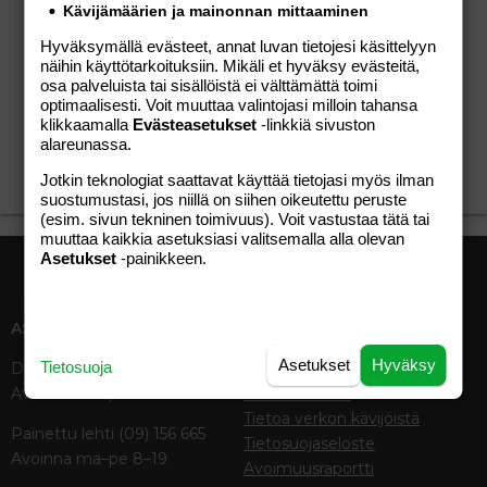
Kävijämäärien ja mainonnan mittaaminen
03.06.2015
Löysit svengisi
5
Hyväksymällä evästeet, annat luvan tietojesi käsittelyyn
Olet kirjoittanut 30 viestiä. Taidat viihtyä
näihin käyttötarkoituksiin. Mikäli et hyväksy evästeitä,
täällä!
osa palveluista tai sisällöistä ei välttämättä toimi
optimaalisesti. Voit muuttaa valintojasi milloin tahansa
klikkaamalla
Evästeasetukset
-linkkiä sivuston
03.06.2015
Ensimmäinen viesti
1
alareunassa.
Kirjoita viesti keskusteluihin saadaksesi
ensimmäisen pisteen.
Jotkin teknologiat saattavat käyttää tietojasi myös ilman
suostumustasi, jos niillä on siihen oikeutettu peruste
(esim. sivun tekninen toimivuus). Voit vastustaa tätä tai
muuttaa kaikkia asetuksiasi valitsemalla alla olevan
Asetukset
-painikkeen.
ASIAKASPALVELU
MEDIATIEDOT
Asetukset
Hyväksy
Tietosuoja
Digipalvelut (09) 156 6227
Tekniset tiedot, aikataulut ja
Avoinna ma–pe 8–19
ilmoitushinnat
Tietoa verkon kävijöistä
Painettu lehti (09) 156 665
Tietosuojaseloste
Avoinna ma–pe 8–19
Avoimuusraportti