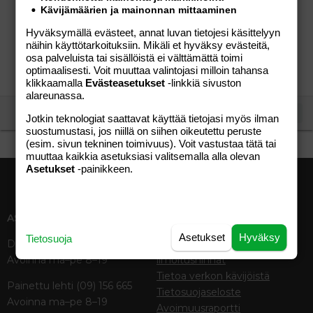
Olisi kiva saada keskustelukavereita samanlaisessa
Kävijämäärien ja mainonnan mittaaminen
tilanteessa olevilta. Ei ole väliä oletko Treelta ja
Hyväksymällä evästeet, annat luvan tietojesi käsittelyyn
odotatko vai onko jo lapsia. Olisi mukava päästä
näihin käyttötarkoituksiin. Mikäli et hyväksy evästeitä,
jutustelemaan ja vaihtelemaan...
osa palveluista tai sisällöistä ei välttämättä toimi
Arkaea
Viestiketju
16.08.2010
Viestiä: 0
Osio:
optimaalisesti. Voit muuttaa valintojasi milloin tahansa
Perhe-elämä
klikkaamalla
Evästeasetukset
-linkkiä sivuston
alareunassa.
See more
Jotkin teknologiat saattavat käyttää tietojasi myös ilman
suostumustasi, jos niillä on siihen oikeutettu peruste
(esim. sivun tekninen toimivuus). Voit vastustaa tätä tai
muuttaa kaikkia asetuksiasi valitsemalla alla olevan
Asetukset
-painikkeen.
ASIAKASPALVELU
MEDIATIEDOT
Asetukset
Hyväksy
Tietosuoja
Digipalvelut (09) 156 6227
Tekniset tiedot, aikataulut ja
Avoinna ma–pe 8–19
ilmoitushinnat
Tietoa verkon kävijöistä
Painettu lehti (09) 156 665
Tietosuojaseloste
Avoinna ma–pe 8–19
Avoimuusraportti