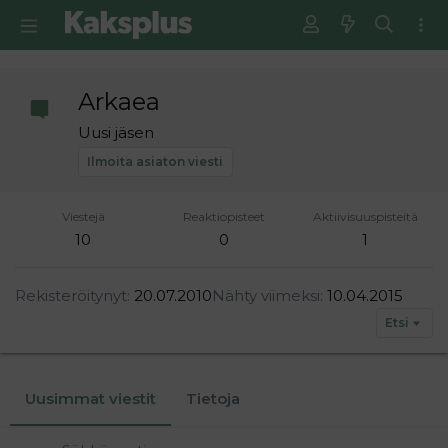
Arkaea
Uusi jäsen
Ilmoita asiaton viesti
Viestejä
Reaktiopisteet
Aktiivisuuspisteitä
10
0
1
Rekisteröitynyt
20.07.2010
Nähty viimeksi
10.04.2015
Etsi
Uusimmat viestit
Tietoja