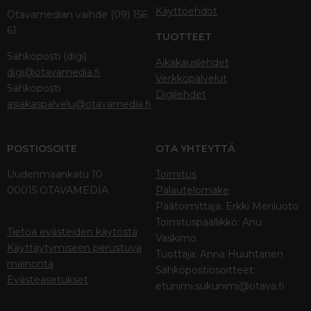
Käyttöehdot
Otavamedian vaihde (09) 156
61
TUOTTEET
Sähköposti (digi)
Aikakauslehdet
digi@otavamedia.fi
Verkkopalvelut
Sähköposti
Digilehdet
asiakaspalvelu@otavamedia.fi
POSTIOSOITE
OTA YHTEYTTÄ
Uudenmaankatu 10
Toimitus
00015 OTAVAMEDIA
Palautelomake
Päätoimittaja: Erkki Meriluoto
Toimituspäällikkö: Anu
Tietoa evästeiden käytöstä
Vaskimo
Käyttäytymiseen perustuva
Tuottaja: Anna Huuhtanen
mainonta
Sähköpostiosoitteet:
Evästeasetukset
etunimi.sukunimi@otava.fi