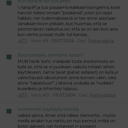
kun koira ei voi olla yksin.
\ näinpä!!! ja tuo pissaamis-kakkaamisongelma, koira
harvoin tekee omaan "pesäänsä", joten jos oppii
häkkiin, niin todennäköisesti ei tee sinne asioitaan
(ainakaan kovin pitkään, kun huomaa, että se
perimmäinen tarkoitus on, että se on sen koti aina
kun olette poissa) mulle tuli kanssa...
-ä77-
Viesti #9
09.07.2006
Osio:
Perhe-elämä
Rauhoittaako sterilointi koiran?
MUN henk. koht. mielipide tosta steriloinnista on
kyllä se, että se ei juurikaan vaikuta mitään siihen
käytökseen, nämä tavat (pahat sellaiset) on kyllä jo
valitettavasti iskostuneet sinne korvien väliin, eikä
sinne "takalistoon" ;) lähinnä uroksilla se "nurkkiin"
kuseskelu ja örhentely loppuu...
-ä77-
Viesti #21
09.07.2006
Osio:
Perhe-elämä
koiriemme käyttäytymisestä
vaikea sanoa, ilman että näkee tilannetta... mutta
meillä ainakin tuo narttu on nuo pennut mitkä on
kotiin jääneet, niin hoitaneet (= pesseet