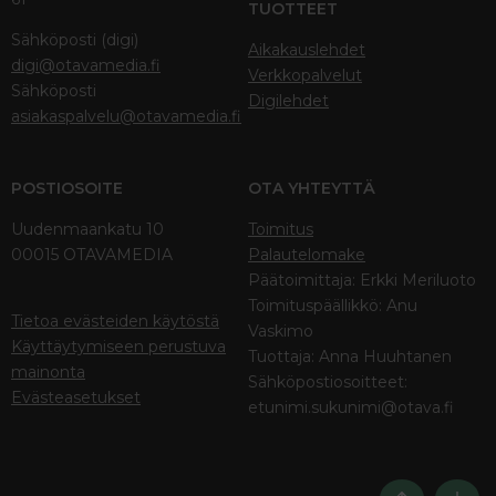
TUOTTEET
Sähköposti (digi)
Aikakauslehdet
digi@otavamedia.fi
Verkkopalvelut
Sähköposti
Digilehdet
asiakaspalvelu@otavamedia.fi
POSTIOSOITE
OTA YHTEYTTÄ
Uudenmaankatu 10
Toimitus
00015 OTAVAMEDIA
Palautelomake
Päätoimittaja: Erkki Meriluoto
Toimituspäällikkö: Anu
Tietoa evästeiden käytöstä
Vaskimo
Käyttäytymiseen perustuva
Tuottaja: Anna Huuhtanen
mainonta
Sähköpostiosoitteet:
Evästeasetukset
etunimi.sukunimi@otava.fi