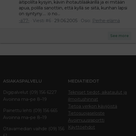
äitipolilta kysyin, kävin ihotautilääkärillä ja ei mitään
apua, polilla sanottiin, että kyllä se siitä, kunhan lapsi
on syntyny.... :o no...
-ä77-
Viesti #6
29.06.2005
Osio:
Perhe-elämä
See more
ASIAKASPALVELU
MEDIATIEDOT
Digipalvelut (09) 156 6227
Tekniset tiedot, aikataulut ja
Avoinna ma–pe 8–19
ilmoitushinnat
Tietoa verkon kävijöistä
Painettu lehti (09) 156 665
Tietosuojaseloste
Avoinna ma–pe 8–19
Avoimuusraportti
Käyttöehdot
Otavamedian vaihde (09) 156
61