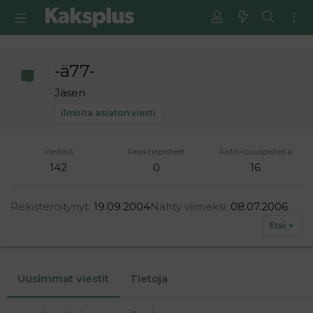
-ä77-
Jäsen
Ilmoita asiaton viesti
Viestejä
Reaktiopisteet
Aktiivisuuspisteitä
142
0
16
Rekisteröitynyt
19.09.2004
Nähty viimeksi
08.07.2006
Etsi
Uusimmat viestit
Tietoja