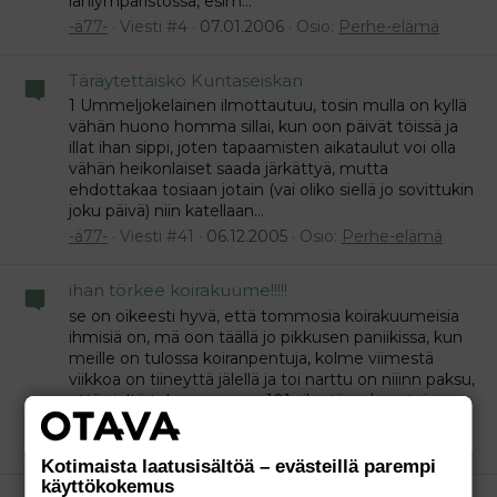
lähiympäristössä, esim...
-ä77-
Viesti #4
07.01.2006
Osio:
Perhe-elämä
Täräytettäiskö Kuntaseiskan
1 Ummeljokelainen ilmottautuu, tosin mulla on kyllä
vähän huono homma sillai, kun oon päivät töissä ja
illat ihan sippi, joten tapaamisten aikataulut voi olla
vähän heikonlaiset saada järkättyä, mutta
ehdottakaa tosiaan jotain (vai oliko siellä jo sovittukin
joku päivä) niin katellaan...
-ä77-
Viesti #41
06.12.2005
Osio:
Perhe-elämä
ihan törkee koirakuume!!!!!
se on oikeesti hyvä, että tommosia koirakuumeisia
ihmisiä on, mä oon täällä jo pikkusen paniikissa, kun
meille on tulossa koiranpentuja, kolme viimestä
viikkoa on tiineyttä jälellä ja toi narttu on niiinn paksu,
että sieltä tulee varmaan 101 sileetä.... :/ pentuja on
jonkinverran tarjolla...
-ä77-
Viesti #2
26.07.2005
Osio:
Perhe-elämä
Kotimaista laatusisältöä – evästeillä parempi
käyttökokemus