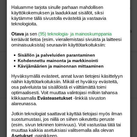
APUA Valkealan pentutehtaan koirille!!!!
Haluamme tarjota sinulle parhaan mahdollisen
\ käsittääkseni jos täti jää kiinni koiranostosta niin sen
käyttökokemuksen ja laadukkaat sisällöt, siksi
ehdollinen tuomio muuttuu ehdottomaks :whistle:
käytämme tällä sivustolla evästeitä ja vastaavia
tai mikä se virallinen sana nyt sitten onkaan,
teknologioita.
kannattais varmaan ottaa yhteyttä esim. kouvolan
eläinsuojeluyhdistykseen tosta ko. asiasta. koska kyllä
Otava
ja sen
(95) teknologia- ja mainoskumppania
aina on joku jolta se koiran saa...
keräävät tietoa (esim. vierailemis­tasi sivuista ja laitteesi
-ä77-
Viesti #8
20.07.2005
Osio:
Perhe-elämä
ominaisuuk­sista) seuraaviin käyttötarkoituksiin:
Sisällön ja palveluiden parantaminen
Harmaata rakentamista
Kohdennettu mainonta ja markkinointi
ehkä sitten kannattas ne putkimiehet yms. ottaa
Kävijämäärien ja mainonnan mittaaminen
ihan tuolta alan liikkeistä, niin ei ainakaan tule
Hyväksymällä evästeet, annat luvan tietojesi käsittelyyn
"harmaita" miehiä hommiin, meilläkin tehdään kaikki
näihin käyttötarkoituksiin. Mikäli et hyväksy evästeitä,
lähes omatoimisesti tai ainakin talkoovoimin....
osa palveluista tai sisällöistä ei välttämättä toimi
-ä77-
Viesti #7
18.07.2005
Osio:
Perhe-elämä
optimaalisesti. Voit muuttaa valintojasi milloin tahansa
klikkaamalla
Evästeasetukset
-linkkiä sivuston
alareunassa.
pentu pureskelee tavaroita
\ tämä on muuten helpommin sanottu kuin tehty,
Jotkin teknologiat saattavat käyttää tietojasi myös ilman
tuo meidän nyttemmin kaksvuotias uros on ollu
suostumustasi, jos niillä on siihen oikeutettu peruste
pienestä pitäen varsinainen tuholainen, vaikka luuli
(esim. sivun tekninen toimivuus). Voit vastustaa tätä tai
korjanneensa tavarat koiran ulottuvilta pois, niin silti
muuttaa kaikkia asetuksiasi valitsemalla alla olevan
kotiintullessa odotti aina jokin yllätys jyrsittynä oven
Asetukset
-painikkeen.