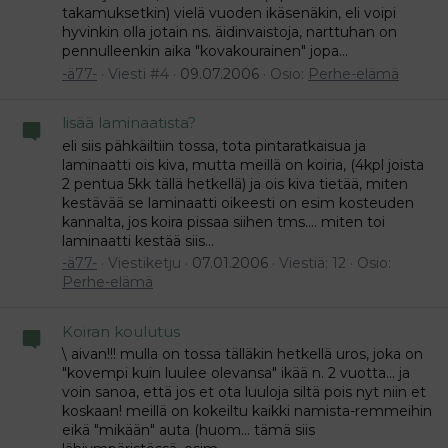
takamuksetkin) vielä vuoden ikäsenäkin, eli voipi
hyvinkin olla jotain ns. äidinvaistoja, narttuhan on
pennulleenkin aika "kovakourainen" jopa...
-ä77-
Viesti #4
09.07.2006
Osio:
Perhe-elämä
lisää laminaatista?
eli siis pähkäiltiin tossa, tota pintaratkaisua ja
laminaatti ois kiva, mutta meillä on koiria, (4kpl joista
2 pentua 5kk tällä hetkellä) ja ois kiva tietää, miten
kestävää se laminaatti oikeesti on esim kosteuden
kannalta, jos koira pissaa siihen tms.... miten toi
laminaatti kestää siis...
-ä77-
Viestiketju
07.01.2006
Viestiä: 12
Osio:
Perhe-elämä
Koiran koulutus
\ aivan!!! mulla on tossa tälläkin hetkellä uros, joka on
"kovempi kuin luulee olevansa" ikää n. 2 vuotta... ja
voin sanoa, että jos et ota luuloja siltä pois nyt niin et
koskaan! meillä on kokeiltu kaikki namista-remmeihin
eikä "mikään" auta (huom... tämä siis