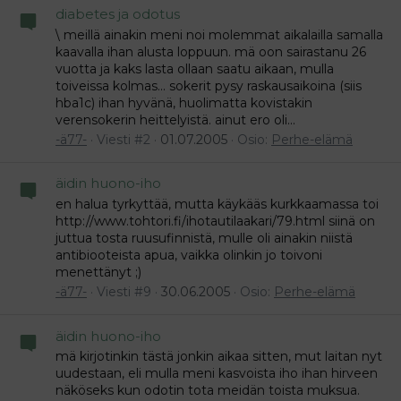
diabetes ja odotus
\ meillä ainakin meni noi molemmat aikalailla samalla
kaavalla ihan alusta loppuun. mä oon sairastanu 26
vuotta ja kaks lasta ollaan saatu aikaan, mulla
toiveissa kolmas... sokerit pysy raskausaikoina (siis
hba1c) ihan hyvänä, huolimatta kovistakin
verensokerin heittelyistä. ainut ero oli...
-ä77-
Viesti #2
01.07.2005
Osio:
Perhe-elämä
äidin huono-iho
en halua tyrkyttää, mutta käykääs kurkkaamassa toi
http://www.tohtori.fi/ihotautilaakari/79.html siinä on
juttua tosta ruusufinnistä, mulle oli ainakin niistä
antibiooteista apua, vaikka olinkin jo toivoni
menettänyt ;)
-ä77-
Viesti #9
30.06.2005
Osio:
Perhe-elämä
äidin huono-iho
mä kirjotinkin tästä jonkin aikaa sitten, mut laitan nyt
uudestaan, eli mulla meni kasvoista iho ihan hirveen
näköseks kun odotin tota meidän toista muksua.