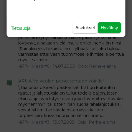
takana, eli siis se syötävä kyllä...
-ä77-
Viesti #4
15.07.2005
Osio:
Perhe-elämä
APUA Valkealan pentutehtaan koirille!!!!
Asetukset
Hyväksy
Tietosuoja
\ joo, meilläkin oli kouvolan sanomissa siitä juttua,
poliisi oli käynyt tarkastamassa paikan ja koiria ei
löytynyt, ainakaan vielä, mulla on ko. henkilön nimi
(&ainakin yks tekaistu nimi) ylhäällä jos joku haluaa
varmistaa ettei vaan tuommoselle ihmiselle pentua
myy.... sairasta...
-ä77-
Viesti #6
14.07.2005
Osio:
Perhe-elämä
APUA Valkealan pentutehtaan koirille!!!!
\ tää pitää oikeesti paikkansa!!! tilat on kuitenkin
rajatut ja lahjotuksia on tullut todella paljon, joten
eläinsuojeluyhdistys toivoo joko tavaroita vietäväksi
myöhemmin, tai sitten ihan suoria rahalahjotuksia,
voivat sitten itse käydä ostamassa kaiken
tarpeellisen. kuivamuona on semmonen...
-ä77-
Viesti #3
13.07.2005
Osio:
Perhe-elämä