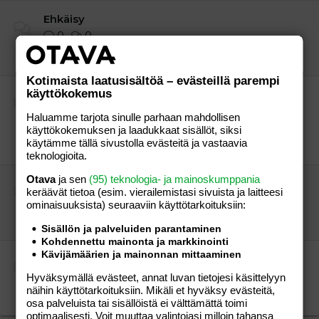
Ehkäisy
0
0
Ei
Kotimaista laatusisältöä – evästeillä parempi
käyttökokemus
Laihdutus
1
231
Haluamme tarjota sinulle parhaan mahdollisen
käyttökokemuksen ja laadukkaat sisällöt, siksi
Mikä on paras kuntopyörä laihdutukseen?
käytämme tällä sivustolla evästeitä ja vastaavia
13.12.2025
vierailija
teknologioita.
Otava
ja sen
(95) teknologia- ja mainoskumppania
Erityislapset
keräävät tietoa (esim. vierailemis­tasi sivuista ja laitteesi
0
0
ominaisuuk­sista) seuraaviin käyttötarkoituksiin:
Ei
Sisällön ja palveluiden parantaminen
Kohdennettu mainonta ja markkinointi
Kävijämäärien ja mainonnan mittaaminen
Liikunta
0
0
Hyväksymällä evästeet, annat luvan tietojesi käsittelyyn
näihin käyttötarkoituksiin. Mikäli et hyväksy evästeitä,
Ei
osa palveluista tai sisällöistä ei välttämättä toimi
optimaalisesti. Voit muuttaa valintojasi milloin tahansa