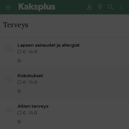
Terveys
Lapsen sairaudet ja allergiat
0
0
Ei
Rokotukset
0
0
Ei
Äitien terveys
0
0
Ei