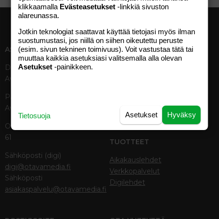
klikkaamalla
Evästeasetukset
-linkkiä sivuston
alareunassa.
Jotkin teknologiat saattavat käyttää tietojasi myös ilman
suostumustasi, jos niillä on siihen oikeutettu peruste
(esim. sivun tekninen toimivuus). Voit vastustaa tätä tai
ASIAKASPALVELU
MEDIATIEDOT
muuttaa kaikkia asetuksiasi valitsemalla alla olevan
Asetukset
-painikkeen.
Digipalvelut (09) 156 6227
Tekniset tiedot, aikataulut ja
Avoinna ma–pe 8–19
ilmoitushinnat
Tietoa verkon kävijöistä
Painettu lehti (09) 156 665
Tietosuojaseloste
Avoinna ma–pe 8–19
Avoimuusraportti
Asetukset
Hyväksy
Tietosuoja
Käyttöehdot
Otavamedian vaihde (09) 156
61
TUOTTEET
Sähköposti (digi)
Aikakauslehdet
digi@otavamedia.fi
Verkkopalvelut
Sähköposti
Digilehdet
asiakaspalvelu@otavamedia.fi